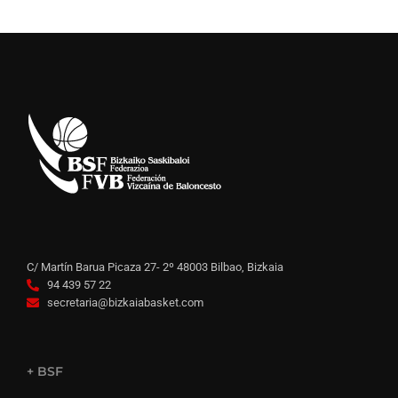
C/ Martín Barua Picaza 27- 2º 48003 Bilbao, Bizkaia
94 439 57 22
secretaria@bizkaiabasket.com
+ BSF