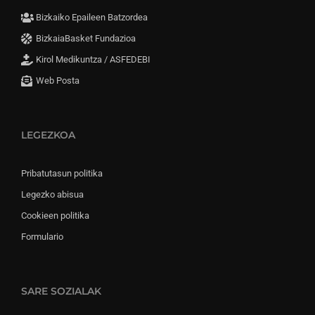
Bizkaiko Epaileen Batzordea
BizkaiaBasket Fundazioa
Kirol Medikuntza / ASFEDEBI
Web Posta
LEGEZKOA
Pribatutasun politika
Legezko abisua
Cookieen politika
Formulario
SARE SOZIALAK