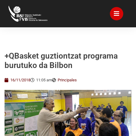
+QBasket guztiontzat programa
burutuko da Bilbon
16/11/2018
11:05 am
Principales