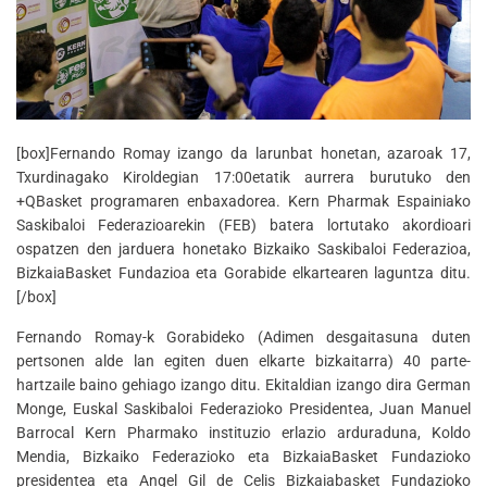
[box]Fernando Romay izango da larunbat honetan, azaroak 17,
Txurdinagako Kiroldegian 17:00etatik aurrera burutuko den
+QBasket programaren enbaxadorea. Kern Pharmak Espainiako
Saskibaloi Federazioarekin (FEB) batera lortutako akordioari
ospatzen den jarduera honetako Bizkaiko Saskibaloi Federazioa,
BizkaiaBasket Fundazioa eta Gorabide elkartearen laguntza ditu.
[/box]
Fernando Romay-k Gorabideko (Adimen desgaitasuna duten
pertsonen alde lan egiten duen elkarte bizkaitarra) 40 parte-
hartzaile baino gehiago izango ditu. Ekitaldian izango dira German
Monge, Euskal Saskibaloi Federazioko Presidentea, Juan Manuel
Barrocal Kern Pharmako instituzio erlazio arduraduna, Koldo
Mendia, Bizkaiko Federazioko eta BizkaiaBasket Fundazioko
presidentea eta Angel Gil de Celis Bizkaiabasket Fundazioko