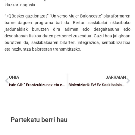
idazkari nagusia.
“+QBasket guztiontzat” “Universo Mujer Baloncesto” plataformaren
barne dagoen programa bat da. Bertan saskibaloi inklusiboko
jardunaldiak burutzen dira adimen edo desgaitasuna edo
desgaitasun fisikoa duten pertsonei zuzendua. Guzti hau jai giroan
burutzen da, saskibaloiaren bitartez, integrazioa, sentsibilizazioa
eta hezkuntza baloreetan transmititzeko.
OHIA
JARRAIAN
Iván Gil: ” Erantzukizunez eta exigentziarekin hartzen dut izendapena”
Biolentziarik Ez! Ez Saskibaloian ez inon. Errespetua
Partekatu berri hau