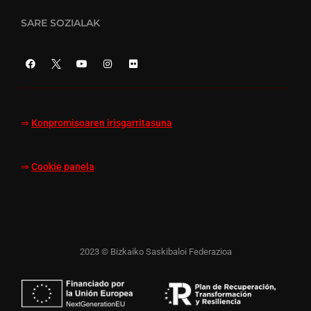
SARE SOZIALAK
⇒
Konpromisoaren irisgarritasuna
⇒
Cookie panela
2023 © Bizkaiko Saskibaloi Federazioa