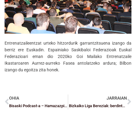
Entrenatzaileentzat urteko hitzordurik garrantzitsuena izango da
berriz ere Euskadin. Espainiako Saskibaloi Federazioak Euskal
Federazioari eman dio 2020ko Goi Mailako Entrenatzaile
Ikastaroaren Aurrez-aurreko Fasea antolatzeko ardura; Bilbon
izango du egoitza zita honek.
OHIA
JARRAIAN
Bisaski Podcast-a – Hamazazpigarren saioa
Bizkaiko Liga Bereziak: berdintasun handia A1aren ekuatorea hurbiltzen den bitartean