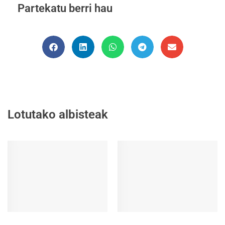
Partekatu berri hau
Lotutako albisteak