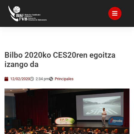
Bilbo 2020ko CES20ren egoitza
izango da
12/02/2020
2:34 pm
Principales