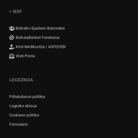
+ BSF
Bizkaiko Epaileen Batzordea
BizkaiaBasket Fundazioa
Kirol Medikuntza / ASFEDEBI
Web Posta
LEGEZKOA
Pribatutasun politika
Legezko abisua
Cookieen politika
Formulario