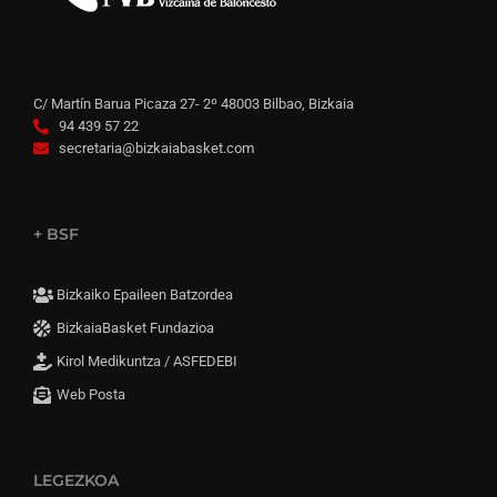
C/ Martín Barua Picaza 27- 2º 48003 Bilbao, Bizkaia
94 439 57 22
secretaria@bizkaiabasket.com
+ BSF
Bizkaiko Epaileen Batzordea
BizkaiaBasket Fundazioa
Kirol Medikuntza / ASFEDEBI
Web Posta
LEGEZKOA