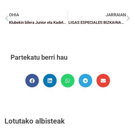
OHIA
JARRAIAN
Klubekin bilera Junior eta Kadete kategorietako taldeekin, dibisio Berezietan eta Lehen Mailan
LIGAS ESPECIALES BIZKAINAS: Penúltima jornada en Cadetes con Lointek Gernika y Loiola Indautxu acariciando el título
Partekatu berri hau
Lotutako albisteak