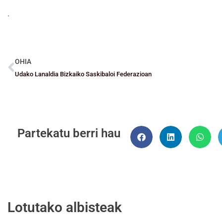
.
OHIA
Udako Lanaldia Bizkaiko Saskibaloi Federazioan
Partekatu berri hau
Lotutako albisteak