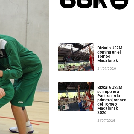
Bizkaia U22M
domina en el
Torneo
Madalenak
24/07/2026
Bizkaia U22M
se impone a
Padura en la
primera jornada
del Torneo
Madalenak
2026
21/07/2026