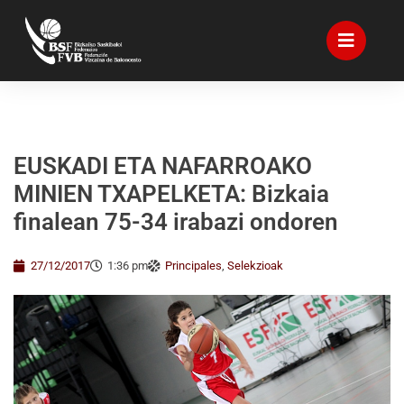
EUSKADI ETA NAFARROAKO
MINIEN TXAPELKETA: Bizkaia
finalean 75-34 irabazi ondoren
27/12/2017
1:36 pm
Principales
,
Selekzioak