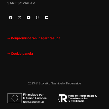
SARE SOZIALAK
⇒
Konpromisoaren irisgarritasuna
⇒
Cookie panela
2023 © Bizkaiko Saskibaloi Federazioa