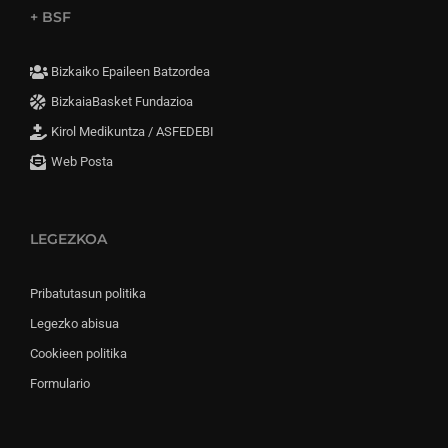
+ BSF
Bizkaiko Epaileen Batzordea
BizkaiaBasket Fundazioa
Kirol Medikuntza / ASFEDEBI
Web Posta
LEGEZKOA
Pribatutasun politika
Legezko abisua
Cookieen politika
Formulario