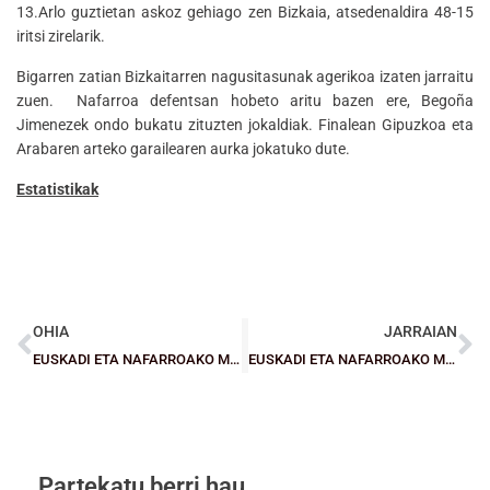
13.Arlo guztietan askoz gehiago zen Bizkaia, atsedenaldira 48-15
iritsi zirelarik.
Bigarren zatian Bizkaitarren nagusitasunak agerikoa izaten jarraitu
zuen. Nafarroa defentsan hobeto aritu bazen ere, Begoña
Jimenezek ondo bukatu zituzten jokaldiak. Finalean Gipuzkoa eta
Arabaren arteko garailearen aurka jokatuko dute.
Estatistikak
OHIA
JARRAIAN
EUSKADI ETA NAFARROAKO MINIEN TXAPELKETA: Bizkaiko mutilek 72-56 irabazi diote Nafarroari eta finalean dira
EUSKADI ETA NAFARROAKO MINIEN TXAPELKETA: Bizkaitarrak azpi-txapeldun (51-67)
Partekatu berri hau