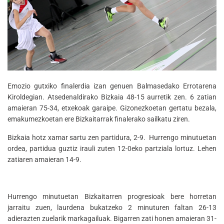
Emozio gutxiko finalerdia izan genuen Balmasedako Errotarena
Kiroldegian. Atsedenaldirako Bizkaia 48-15 aurretik zen. 6 zatian
amaieran 75-34, etxekoak garaipe. Gizonezkoetan gertatu bezala,
emakumezkoetan ere Bizkaitarrak finalerako sailkatu ziren.
Bizkaia hotz xamar sartu zen partidura, 2-9. Hurrengo minutuetan
ordea, partidua guztiz irauli zuten 12-0eko partziala lortuz. Lehen
zatiaren amaieran 14-9.
Hurrengo minutuetan Bizkaitarren progresioak bere horretan
jarraitu zuen, laurdena bukatzeko 2 minuturen faltan 26-13
adierazten zuelarik markagailuak. Bigarren zati honen amaieran 31-