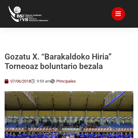
Gozatu X. “Barakaldoko Hiria”
Torneoaz boluntario bezala
07/06/2018
9:59 am
Principales