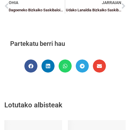
OHIA
JARRAIAN
Dagoeneko Bizkaiko Saskibaloiaren Festa Nagusirako gonbidapenak jaso ditzakezue
Udako Lanaldia Bizkaiko Saskibaloi Federazioan
Partekatu berri hau
Lotutako albisteak