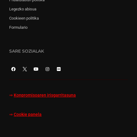
Legezko abisua
Cookieen politika
Formulario
SARE SOZIALAK
⇒
Konpromisoaren irisgarritasuna
⇒
Cookie panela