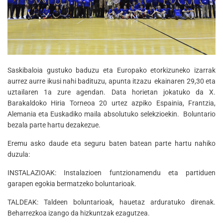
Saskibaloia gustuko baduzu eta Europako etorkizuneko izarrak
aurrez aurre ikusi nahi badituzu, apunta itzazu ekainaren 29,30 eta
uztailaren 1a zure agendan. Data horietan jokatuko da X.
Barakaldoko Hiria Torneoa 20 urtez azpiko Espainia, Frantzia,
Alemania eta Euskadiko maila absolutuko selekzioekin. Boluntario
bezala parte hartu dezakezue.
Eremu asko daude eta seguru baten batean parte hartu nahiko
duzula:
INSTALAZIOAK: Instalazioen funtzionamendu eta partiduen
garapen egokia bermatzeko boluntarioak.
TALDEAK: Taldeen boluntarioak, hauetaz arduratuko direnak.
Beharrezkoa izango da hizkuntzak ezagutzea.