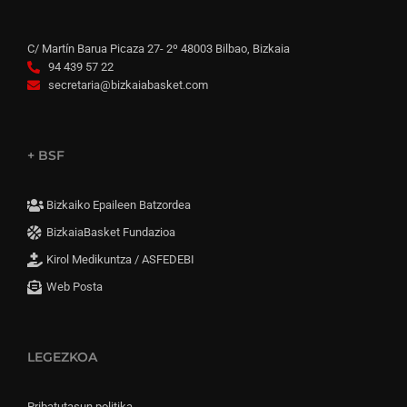
C/ Martín Barua Picaza 27- 2º 48003 Bilbao, Bizkaia
94 439 57 22
secretaria@bizkaiabasket.com
+ BSF
Bizkaiko Epaileen Batzordea
BizkaiaBasket Fundazioa
Kirol Medikuntza / ASFEDEBI
Web Posta
LEGEZKOA
Pribatutasun politika