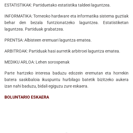
ESTATISTIKAK: Partiduetako estatistika taldeei laguntzea.
INFORMATIKA: Torneoko hardware eta informatika sistema guztiak
behar den bezala funtzionatzeko laguntzea. Estatistiketan
laguntzea. Partiduak grabatzea.
PRENTSA: Albisteen eremuari laguntza ematea.
ARBITROAK: Partiduak hasi aurretik arbitroei laguntza ematea.
MEDIKU ARLOA: Lehen sorospenak
Parte hartzeko interesa baduzu edozein eremutan eta horrekin
batera saskibaloia ikuspuntu hurbilago batetik bizitzeko aukera
izan nahi baduzu, bidali egiguzu zure eskaera.
BOLUNTARIO ESKAERA