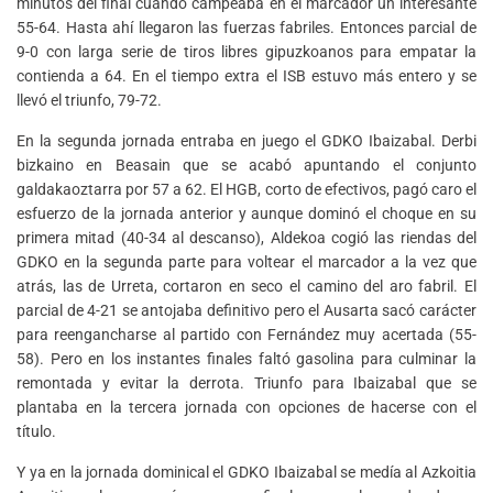
minutos del final cuando campeaba en el marcador un interesante
55-64. Hasta ahí llegaron las fuerzas fabriles. Entonces parcial de
9-0 con larga serie de tiros libres gipuzkoanos para empatar la
contienda a 64. En el tiempo extra el ISB estuvo más entero y se
llevó el triunfo, 79-72.
En la segunda jornada entraba en juego el GDKO Ibaizabal. Derbi
bizkaino en Beasain que se acabó apuntando el conjunto
galdakaoztarra por 57 a 62. El HGB, corto de efectivos, pagó caro el
esfuerzo de la jornada anterior y aunque dominó el choque en su
primera mitad (40-34 al descanso), Aldekoa cogió las riendas del
GDKO en la segunda parte para voltear el marcador a la vez que
atrás, las de Urreta, cortaron en seco el camino del aro fabril. El
parcial de 4-21 se antojaba definitivo pero el Ausarta sacó carácter
para reengancharse al partido con Fernández muy acertada (55-
58). Pero en los instantes finales faltó gasolina para culminar la
remontada y evitar la derrota. Triunfo para Ibaizabal que se
plantaba en la tercera jornada con opciones de hacerse con el
título.
Y ya en la jornada dominical el GDKO Ibaizabal se medía al Azkoitia