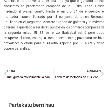
Azpeitia en lo que venía a ser una final ya que el ganador de ese
encuentro se proclamaría campeón de la Euskal Kopa. Desde
mediado el primer cuarto hasta el minuto 34 de encuentro el
marcador estuvo liderado por el conjunto de Julen Berrocal.
Equilibrio en el juego con Montero tirando de galones y la máxima
diferencia que llegó a ser de 15 puntos en los primeros compases de
la segunda mitad. El ISB se rehizo, Ibaizabal sufrió pero pudo
recuperar el tono, eso sí, la línea ascendente gipuzkoana se hizo
prevalecer. Victoria para el Azkotia Azpeitia por 56 a 63 y título
copero para ellas.
OHIA
JARRAIAN
Inaugurada oficialmente la cancha de Jardines Emiliano Arriaga en San Adrián-Miribilla
Triplete de victorias en EBA con dos debutantes que sorprenden en tierras cántabras
Partekatu berri hau