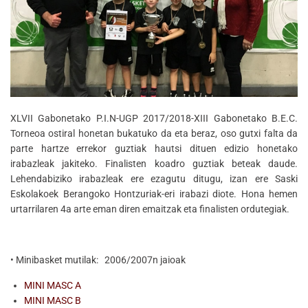
XLVII Gabonetako P.I.N-UGP 2017/2018-XIII Gabonetako B.E.C.
Torneoa ostiral honetan bukatuko da eta beraz, oso gutxi falta da
parte hartze errekor guztiak hautsi dituen edizio honetako
irabazleak jakiteko. Finalisten koadro guztiak beteak daude.
Lehendabiziko irabazleak ere ezagutu ditugu, izan ere Saski
Eskolakoek Berangoko Hontzuriak-eri irabazi diote. Hona hemen
urtarrilaren 4a arte eman diren emaitzak eta finalisten ordutegiak.
• Minibasket mutilak: 2006/2007n jaioak
MINI MASC A
MINI MASC B