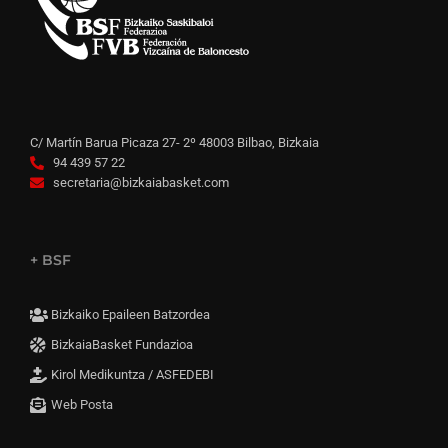
C/ Martín Barua Picaza 27- 2º 48003 Bilbao, Bizkaia
94 439 57 22
secretaria@bizkaiabasket.com
+ BSF
Bizkaiko Epaileen Batzordea
BizkaiaBasket Fundazioa
Kirol Medikuntza / ASFEDEBI
Web Posta