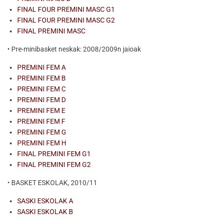
FINAL FOUR PREMINI MASC G1
FINAL FOUR PREMINI MASC G2
FINAL PREMINI MASC
• Pre-minibasket neskak: 2008/2009n jaioak
PREMINI FEM A
PREMINI FEM B
PREMINI FEM C
PREMINI FEM D
PREMINI FEM E
PREMINI FEM F
PREMINI FEM G
PREMINI FEM H
FINAL PREMINI FEM G1
FINAL PREMINI FEM G2
• BASKET ESKOLAK, 2010/11
SASKI ESKOLAK A
SASKI ESKOLAK B