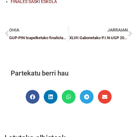
FINALES SASKI ESKOLA
OHIA
JARRAIAN
GUP-PIN txapelketako finalistak erabakita daude
XLVII Gabonetako P.I.N-UGP 2017/2018-XIII Gabonetako B.E.C. Torneoaren “errege” berriak
Partekatu berri hau