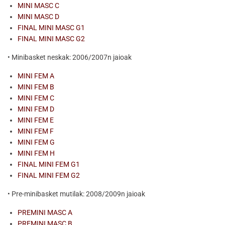
MINI MASC C
MINI MASC D
FINAL MINI MASC G1
FINAL MINI MASC G2
• Minibasket neskak: 2006/2007n jaioak
MINI FEM A
MINI FEM B
MINI FEM C
MINI FEM D
MINI FEM E
MINI FEM F
MINI FEM G
MINI FEM H
FINAL MINI FEM G1
FINAL MINI FEM G2
• Pre-minibasket mutilak: 2008/2009n jaioak
PREMINI MASC A
PREMINI MASC B