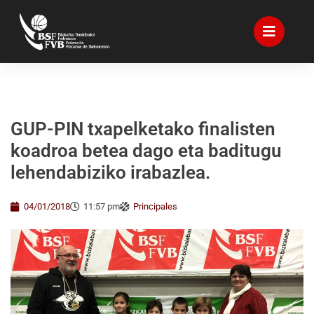
GUP-PIN txapelketako finalisten
koadroa betea dago eta baditugu
lehendabiziko irabazlea.
04/01/2018
11:57 pm
Principales