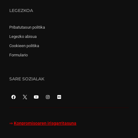
LEGEZKOA
Pribatutasun politika
Legezko abisua
Cookieen politika
Formulario
SARE SOZIALAK
⇒
Konpromisoaren irisgarritasuna