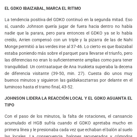
EL GDKO IBAIZABAL, MARCA EL RITMO
La tendencia positiva del GDKO continuó en la segunda mitad. Eso
sí, cuando Johnson quería jugar de fuera hacia dentro no había
nadie que la parara, pero para entonces el GDKO ya se lo había
creído, Arrien compensó con un triple y la pizarra de las de Nahi
Monge permitió a las verdes irse al 37-46. Lo cierto es que Ibaizabal
estaba poniendo más sobre el parquet para llevarse el triunfo, pero
las diferencias no eran lo suficientemente amplias como para tener
tranquilidad. Un contraataque de Ana Iruskieta superaba la decena
de diferencia visitante (39-50, min. 27). Cuesta dio unos muy
buenos minutos y siguieron las galdakaoztarras por delante en el
luminoso hasta el tramo final, 43-52.
JOHNSON LIDERA LA REACCIÓN LOCAL Y EL GDKO AGUANTA EL
TIPO
Con el paso de los minutos, la falta de rotaciones, el cansancio
acumulado el HGB sufría cuando el GDKO apretaba mucho en
primera línea y le presionaba cada vez que echaban el balón al suelo
las locales. La consecuencia, balones recuperados y cómodos