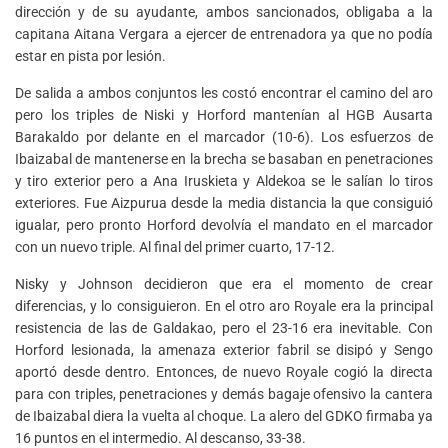
dirección y de su ayudante, ambos sancionados, obligaba a la
capitana Aitana Vergara a ejercer de entrenadora ya que no podía
estar en pista por lesión.
De salida a ambos conjuntos les costó encontrar el camino del aro
pero los triples de Niski y Horford mantenían al HGB Ausarta
Barakaldo por delante en el marcador (10-6). Los esfuerzos de
Ibaizabal de mantenerse en la brecha se basaban en penetraciones
y tiro exterior pero a Ana Iruskieta y Aldekoa se le salían lo tiros
exteriores. Fue Aizpurua desde la media distancia la que consiguió
igualar, pero pronto Horford devolvía el mandato en el marcador
con un nuevo triple. Al final del primer cuarto, 17-12.
Nisky y Johnson decidieron que era el momento de crear
diferencias, y lo consiguieron. En el otro aro Royale era la principal
resistencia de las de Galdakao, pero el 23-16 era inevitable. Con
Horford lesionada, la amenaza exterior fabril se disipó y Sengo
aportó desde dentro. Entonces, de nuevo Royale cogió la directa
para con triples, penetraciones y demás bagaje ofensivo la cantera
de Ibaizabal diera la vuelta al choque. La alero del GDKO firmaba ya
16 puntos en el intermedio. Al descanso, 33-38.