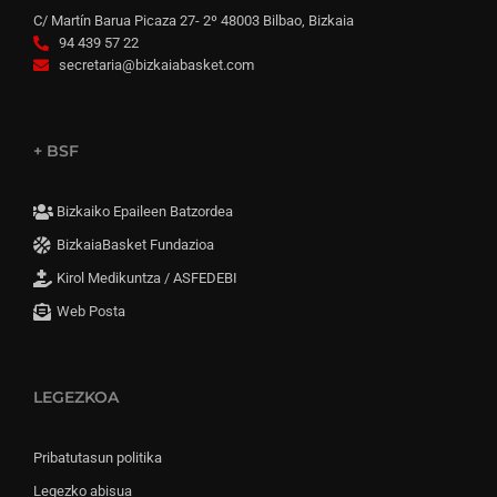
C/ Martín Barua Picaza 27- 2º 48003 Bilbao, Bizkaia
94 439 57 22
secretaria@bizkaiabasket.com
+ BSF
Bizkaiko Epaileen Batzordea
BizkaiaBasket Fundazioa
Kirol Medikuntza / ASFEDEBI
Web Posta
LEGEZKOA
Pribatutasun politika
Legezko abisua