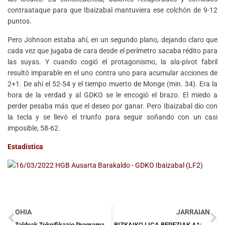
contraataque para que Ibaizabal mantuviera ese colchón de 9-12
puntos.
Pero Johnson estaba ahí, en un segundo plano, dejando claro que
cada vez que jugaba de cara desde el perímetro sacaba rédito para
las suyas. Y cuando cogió el protagonismo, la ala-pívot fabril
resultó imparable en el uno contra uno para acumular acciones de
2+1. De ahí el 52-54 y el tiempo muerto de Monge (min. 34). Era la
hora de la verdad y al GDKO se le encogió el brazo. El miedo a
perder pesaba más que el deseo por ganar. Pero Ibaizabal dio con
la tecla y se llevó el triunfo para seguir soñando con un casi
imposible, 58-62.
Estadística
OHIA
JARRAIAN
Taldeak Teknifikazio Programan finkatzen dira
BIZKAIKO LIGA BEREZIAK A1: Bideobloga – 9. jardunaldiaren laburpena