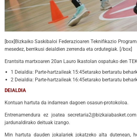
[box]Bizkaiko Saskibaloi Federazioaren Teknifikazio Programa 
mesedez, berrikusi deialdien zerrenda eta ordutegiak. [/box]
Erantsita martxoaren 20an Lauro Ikastolan ospatuko den TEK
1 Deialdia: Parte-hartzaileak 15:45etarako bertaratu behark
2 Deialdia: Parte-hartzaileak 16:45etarako bertaratu behark
DEIALDIA
Kontuan hartuta da indarrean dagoen osasun-protokoloa.
Entrenamendura ez joatea secretaria2@bizkaiabasket.com 
jardunaldirako deituak izango.
Min hartuta dauden jokalariek jokatzeko alta dutenean, h