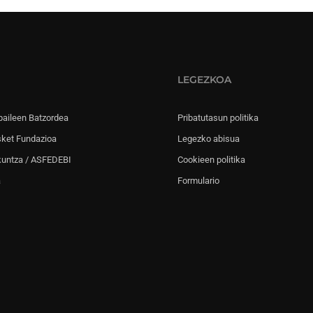
LEGEZKOA
paileen Batzordea
Pribatutasun politika
sket Fundazioa
Legezko abisua
kuntza / ASFEDEBI
Cookieen politika
a
Formulario