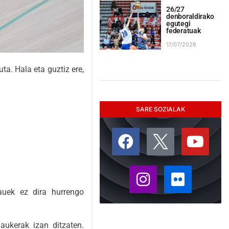
26/27
denboraldirako
egutegi
federatuak
17/07/2026
ta. Hala eta guztiz ere,
SARE SOZIALAK
auek ez dira hurrengo
aukerak izan ditzaten.