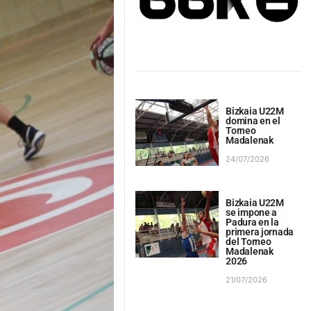
Bizkaia U22M
domina en el
Torneo
Madalenak
24/07/2026
Bizkaia U22M
se impone a
Padura en la
primera jornada
del Torneo
Madalenak
2026
21/07/2026