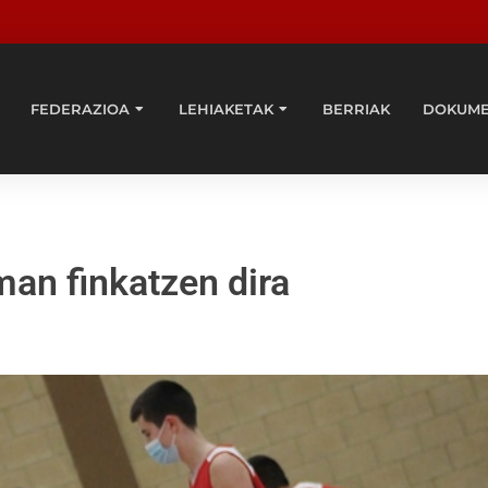
FEDERAZIOA
LEHIAKETAK
BERRIAK
DOKUM
man finkatzen dira