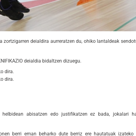
zortzigarren deialdira aurreratzen du, ohiko lantaldeak sendotu
NIFIKAZIO deialdia bidaltzen dizuegu.
o dira.
o dira.
helbidean abisatzen edo justifikatzen ez bada, jokalari h
onen berri eman beharko dute berriz ere hautatuak izateko 