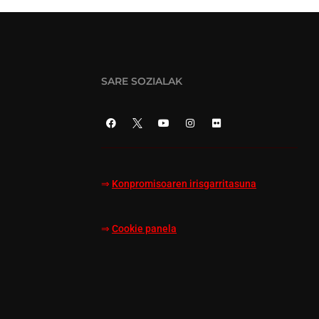
SARE SOZIALAK
⇒
Konpromisoaren irisgarritasuna
⇒
Cookie panela