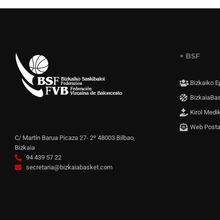
+ BSF
Bizkaiko E
BizkaiaBa
Kirol Medi
Web Post
C/ Martín Barua Picaza 27- 2º 48003 Bilbao,
Bizkaia
94 439 57 22
secretaria@bizkaiabasket.com