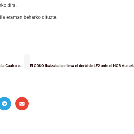
ko dira.
ila eraman beharko dituzte.
LIGAS VASCAS: El Santurtzi sorprende al Easo y sigue aspirando a la Final a Cuatro en Junior Masculina