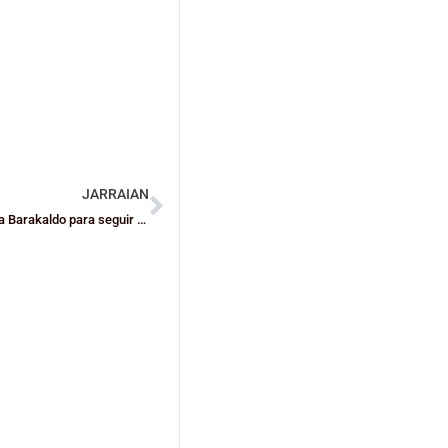
JARRAIAN
El GDKO Ibaizabal se lleva el derbi de LF2 ante el HGB Ausarta Barakaldo para seguir confiando en el milagro (58-62)