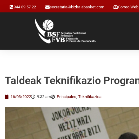
944 39 57 22
secretaria@bizkaiabasket.com
Correo Web
Taldeak Teknifikazio Progra
16/03/2022
9:32 am
Principales
,
Teknifikazioa