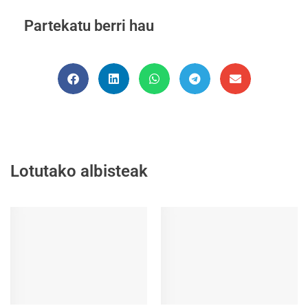
Partekatu berri hau
Lotutako albisteak