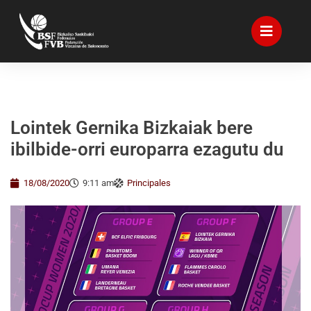
Lointek Gernika Bizkaiak bere
ibilbide-orri europarra ezagutu du
18/08/2020
9:11 am
Principales