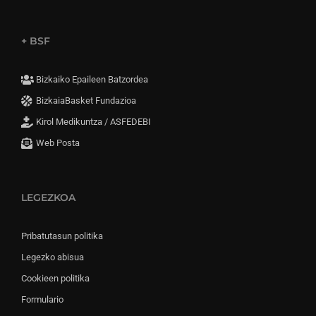
+ BSF
Bizkaiko Epaileen Batzordea
BizkaiaBasket Fundazioa
Kirol Medikuntza / ASFEDEBI
Web Posta
LEGEZKOA
Pribatutasun politika
Legezko abisua
Cookieen politika
Formulario