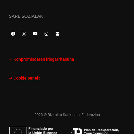
SARE SOZIALAK
⇒
Konpromisoaren irisgarritasuna
⇒
Cookie panela
2023 © Bizkaiko Saskibaloi Federazioa