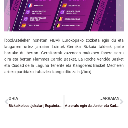
[box]Astelehen honetan FIBAk Eurokopako zozketa egin du eta
laugarren urtez jarraian Lointek Gernika Bizkaia taldeak parte
hartuko du bertan. Gernikarrak zuzenean multzoen fasera sartu
dira eta bertan Flammes Carolo Basket, La Roche Vendée Basket
eta Ciudad de la Laguna Tenerife eta Kangoeres Basket Mechelen
arteko partidako irabazlea izango ditu zain.[/box]
OHIA
JARRAIAN
Bizkaiko bost jokalari, Espainiako aurreselekzioetan
Atzeratu egin da Junior eta Kadeteen lehiaketen hasiera