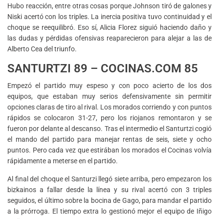
Hubo reacción, entre otras cosas porque Johnson tiró de galones y
Niski acertó con los triples. La inercia positiva tuvo continuidad y el
choque se reequilibró. Eso sí, Alicia Florez siguió haciendo daño y
las dudas y pérdidas ofensivas reaparecieron para alejar a las de
Alberto Cea del triunfo.
SANTURTZI 89 – COCINAS.COM 85
Empezó el partido muy espeso y con poco acierto de los dos
equipos, que estaban muy serios defensivamente sin permitir
opciones claras de tiro al rival. Los morados corriendo y con puntos
rápidos se colocaron 31-27, pero los riojanos remontaron y se
fueron por delante al descanso. Tras el intermedio el Santurtzi cogió
el mando del partido para manejar rentas de seis, siete y ocho
puntos. Pero cada vez que estirában los morados el Cocinas volvía
rápidamente a meterse en el partido.
Al final del choque el Santurzi llegó siete arriba, pero empezaron los
bizkainos a fallar desde la línea y su rival acertó con 3 triples
seguidos, el último sobre la bocina de Gago, para mandar el partido
a la prórroga. El tiempo extra lo gestionó mejor el equipo de Iñigo