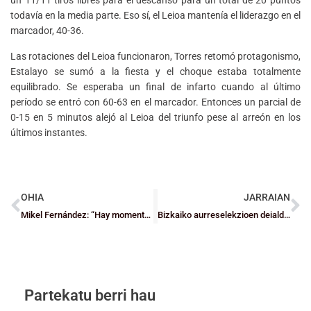
todavía en la media parte. Eso sí, el Leioa mantenía el liderazgo en el
marcador, 40-36.
Las rotaciones del Leioa funcionaron, Torres retomó protagonismo,
Estalayo se sumó a la fiesta y el choque estaba totalmente
equilibrado. Se esperaba un final de infarto cuando al último
período se entró con 60-63 en el marcador. Entonces un parcial de
0-15 en 5 minutos alejó al Leioa del triunfo pese al arreón en los
últimos instantes.
OHIA
JARRAIAN
Mikel Fernández: “Hay momentos que me paro a pensarlo y no me lo creo”
Bizkaiko aurreselekzioen deialdiak itzuli dira
Partekatu berri hau