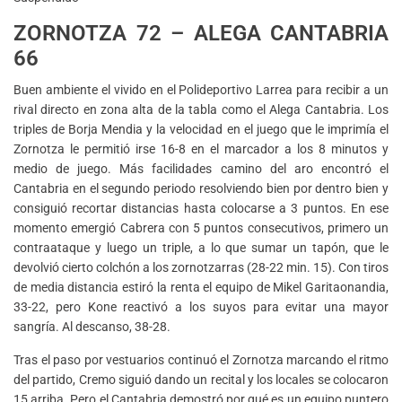
ZORNOTZA 72 – ALEGA CANTABRIA
66
Buen ambiente el vivido en el Polideportivo Larrea para recibir a un
rival directo en zona alta de la tabla como el Alega Cantabria. Los
triples de Borja Mendia y la velocidad en el juego que le imprimía el
Zornotza le permitió irse 16-8 en el marcador a los 8 minutos y
medio de juego. Más facilidades camino del aro encontró el
Cantabria en el segundo periodo resolviendo bien por dentro bien y
consiguió recortar distancias hasta colocarse a 3 puntos. En ese
momento emergió Cabrera con 5 puntos consecutivos, primero un
contraataque y luego un triple, a lo que sumar un tapón, que le
devolvió cierto colchón a los zornotzarras (28-22 min. 15). Con tiros
de media distancia estiró la renta el equipo de Mikel Garitaonandia,
33-22, pero Kone reactivó a los suyos para evitar una mayor
sangría. Al descanso, 38-28.
Tras el paso por vestuarios continuó el Zornotza marcando el ritmo
del partido, Cremo siguió dando un recital y los locales se colocaron
15 arriba. Pero el Cantabria demostró por qué es un equipo puntero