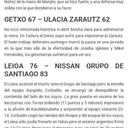
Núñez de la mano de Manjón, que se hizo fuerte, y una defensa muy
sólida con la que decidieron a su favor.
GETXO 67 – ULACIA ZARAUTZ 62
No tocó remontada histórica ni abrir brecha clara para administrar
la renta. En Fadura el Getxo supo sufrir para imponerse al Zarautz.
El buen trabajo defensivo aurinegro marcó la pauta en una jornada
en la que más allá de la efectividad de Joseba Iglesias y Mikel
Fernández, los getxotarras sufrieron para ver aro.
LEIOA 76 – NISSAN GRUPO DE
SANTIAGO 83
El Leioa acarició el triunfo ante el Grupo de Santiago pero la estrella
del equipo burgalés, Corbalán, se encargó de desequilibrar la
contienda del lado de los suyos. La gran puesta en escena de los
leioztarras con Torres brillando (11 puntos y 5 rebotes) impresionó
a la afición de Kandelazubieta y sorprendió al equipo visitante 23-
14. Corbalán cogió las riendas del choque y del ataque de los suyos,
el Leioa sólo podía frenarlo en faltas pero el exterior argentino firmó
un 11/11 tiros libres para el descanso para un total de 20 puntos