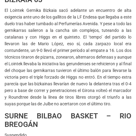
El Lointek Gernika Bizkaia sacó adelante un encuentro de alta
exigencia ante uno de los gallitos de la LF Endesa que llegaba a este
duelo tras haber tumbado al Perfumerías Avenida. Y pese a todo las
gernikarras salieron a la cancha sin complejos, tuteando a las
catalanas y con Higgs en el quinteto. El ‘tempo’ del partido lo
llevaron las de Mario López, eso sí, cada zarpazo local era
contundente, un 9-0 llevó el primer período al empate a 16. Los dos
técnicos tiraron de pizarra, zonearon, alternaros defensas y aunque
el Lointek llevaba la iniciativa las gerundenses se rehicieron y al final
del choque las gernikarras tuvieron el último balón para llevarse la
victoria pero el triple forzado de Higgs no entró. En el tiempo extra
parecía que las bizkainas llevarían de nuevo la delantera tras el 0-4
pero a base de correr y penetraciones el Girona volteó el marcador
y Roundtree desde la línea de tiros libres otorgó el triunfo a las
suyas porque las de Julbe no acertaron con el último tiro.
SURNE BILBAO BASKET – RIO
BREOGÁN
Suspendido