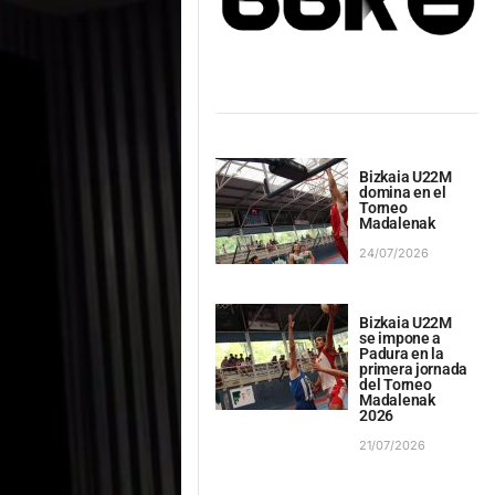
Bizkaia U22M
domina en el
Torneo
Madalenak
24/07/2026
Bizkaia U22M
se impone a
Padura en la
primera jornada
del Torneo
Madalenak
2026
21/07/2026