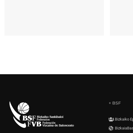
+ BSF
Bizkaiko E
BizkaiaBa