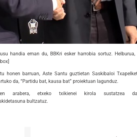
usu handia eman du, BBKri esker harrobia sortuz. Helburua, gu
/box]
ktu honen barruan, Aste Santu guztietan Saskibaloi Txapelke
rtuko da, “Partidu bat, kausa bat” proiektuan lagunduz.
ren arabera, etxeko txikienei kirola sustatzea d
skidetasuna bultzatuz.