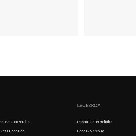
LEGEZKOA
paileen Batzordea
Pribatutasun politika
sket Fundazioa
Legezko abisua