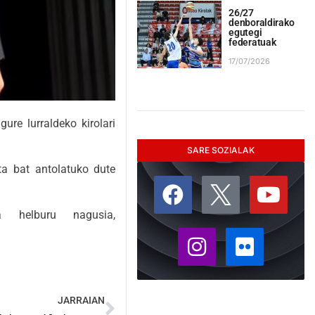
26/27
denboraldirako
egutegi
federatuak
17/07/2026
re lurraldeko kirolari
SARE SOZIALAK
ta bat antolatuko dute
a helburu nagusia,
JARRAIAN