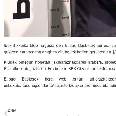
[box]Bizkaiko klub nagusia den Bilbao Basketek aurrera pa
gazteen garapenean eragitea eta hauek berton geratzea da. [
Klubak ostegun honetan jakinarazitakoaren arabera, proie
Bizkaiko klub guztiekin. Era berean BBK Gizaski proiektuan sa
Bilbao Basketek bere web orrian adierazitakoa
eskuzabaltasuna,solidaritatea,esfortzua,konpromisoa eta adi
OHIA