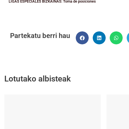
LIGAS ESPECIALES BIZKAINAS: Toma de posiciones
Partekatu berri hau
Lotutako albisteak