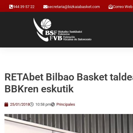
944 39 57 22
secretaria@bizkaiabasket.com
Correo Web
RETAbet Bilbao Basket talde
BBKren eskutik
25/01/2018
10:58 pm
Principales