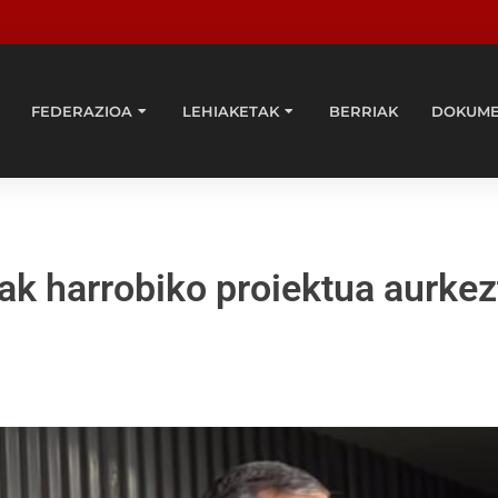
FEDERAZIOA
LEHIAKETAK
BERRIAK
DOKUM
ak harrobiko proiektua aurkez