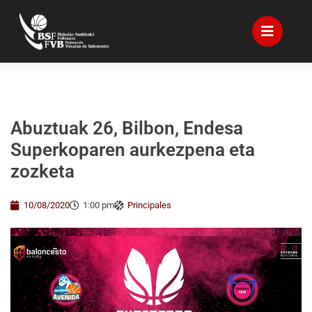
Abuztuak 26, Bilbon, Endesa
Superkoparen aurkezpena eta
zozketa
10/08/2020
1:00 pm
Principales