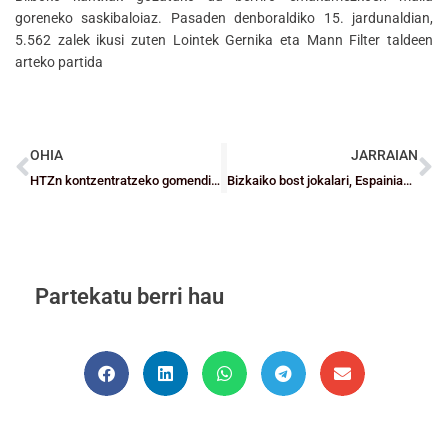
goreneko saskibaloiaz. Pasaden denboraldiko 15. jardunaldian,
5.562 zalek ikusi zuten Lointek Gernika eta Mann Filter taldeen
arteko partida
OHIA
JARRAIAN
HTZn kontzentratzeko gomendioak, protokoloa eta baimena
Bizkaiko bost jokalari, Espainiako aurreselekzioetan
Partekatu berri hau