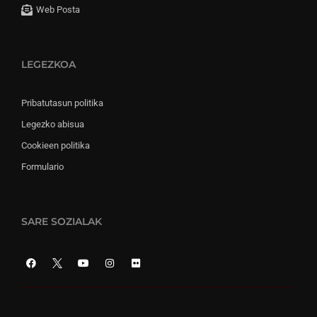
Web Posta
LEGEZKOA
Pribatutasun politika
Legezko abisua
Cookieen politika
Formulario
SARE SOZIALAK