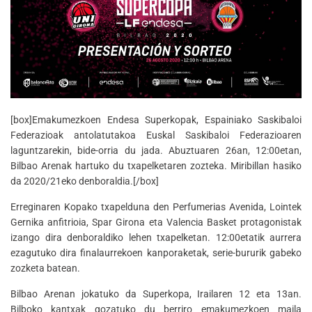
[box]Emakumezkoen Endesa Superkopak, Espainiako Saskibaloi
Federazioak antolatutakoa Euskal Saskibaloi Federazioaren
laguntzarekin, bide-orria du jada. Abuztuaren 26an, 12:00etan,
Bilbao Arenak hartuko du txapelketaren zozteka. Miribillan hasiko
da 2020/21eko denboraldia.[/box]
Erreginaren Kopako txapelduna den Perfumerias Avenida, Lointek
Gernika anfitrioia, Spar Girona eta Valencia Basket protagonistak
izango dira denboraldiko lehen txapelketan. 12:00etatik aurrera
ezagutuko dira finalaurrekoen kanporaketak, serie-bururik gabeko
zozketa batean.
Bilbao Arenan jokatuko da Superkopa, Irailaren 12 eta 13an.
Bilboko kantxak gozatuko du berriro emakumezkoen maila