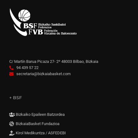
C/ Martín Barua Picaza 27- 2º 48003 Bilbao, Bizkaia
94 439 57 22
secretaria@bizkaiabasket.com
+ BSF
Bizkaiko Epaileen Batzordea
BizkaiaBasket Fundazioa
Kirol Medikuntza / ASFEDEBI