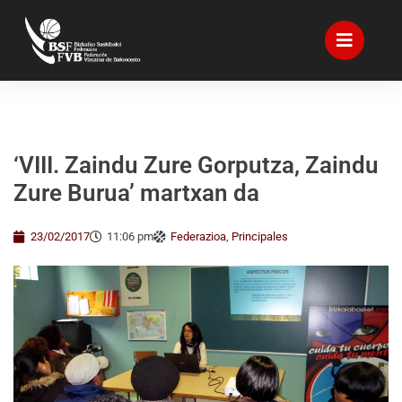
‘VIII. Zaindu Zure Gorputza, Zaindu
Zure Burua’ martxan da
23/02/2017
11:06 pm
Federazioa
,
Principales