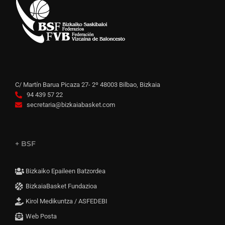
C/ Martín Barua Picaza 27- 2º 48003 Bilbao, Bizkaia
94 439 57 22
secretaria@bizkaiabasket.com
+ BSF
Bizkaiko Epaileen Batzordea
BizkaiaBasket Fundazioa
Kirol Medikuntza / ASFEDEBI
Web Posta