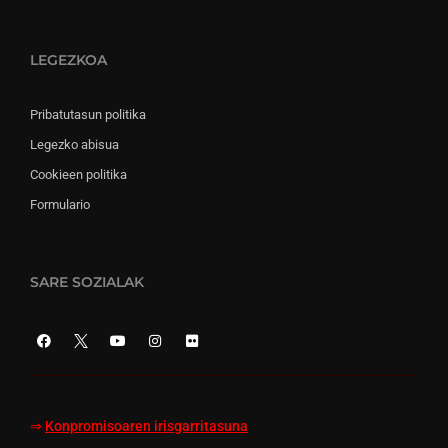
LEGEZKOA
Pribatutasun politika
Legezko abisua
Cookieen politika
Formulario
SARE SOZIALAK
⇒
Konpromisoaren irisgarritasuna