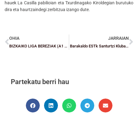
hauek La Casilla pabilioian eta Txurdinagako Kiroldegian burutuko
dira eta haurtzaindegi zerbitzua izango dute.
OHIA
JARRAIAN
BIZKAIKO LIGA BEREZIAK (A1 eta A2): Tourne Berrio Otxoa (GG), Unamuno (EG), Tabirako (GK) eta Gernika (EK) lehen itzulia bukatu eta gero liderrak
Barakaldo ESTk Santurtzi Kluba omenduko du bere 30. Urteurrenean
Partekatu berri hau