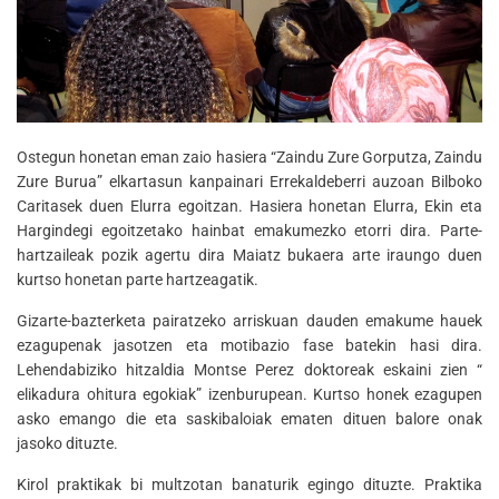
Ostegun honetan eman zaio hasiera “Zaindu Zure Gorputza, Zaindu
Zure Burua” elkartasun kanpainari Errekaldeberri auzoan Bilboko
Caritasek duen Elurra egoitzan. Hasiera honetan Elurra, Ekin eta
Hargindegi egoitzetako hainbat emakumezko etorri dira. Parte-
hartzaileak pozik agertu dira Maiatz bukaera arte iraungo duen
kurtso honetan parte hartzeagatik.
Gizarte-bazterketa pairatzeko arriskuan dauden emakume hauek
ezagupenak jasotzen eta motibazio fase batekin hasi dira.
Lehendabiziko hitzaldia Montse Perez doktoreak eskaini zien “
elikadura ohitura egokiak” izenburupean. Kurtso honek ezagupen
asko emango die eta saskibaloiak ematen dituen balore onak
jasoko dituzte.
Kirol praktikak bi multzotan banaturik egingo dituzte. Praktika