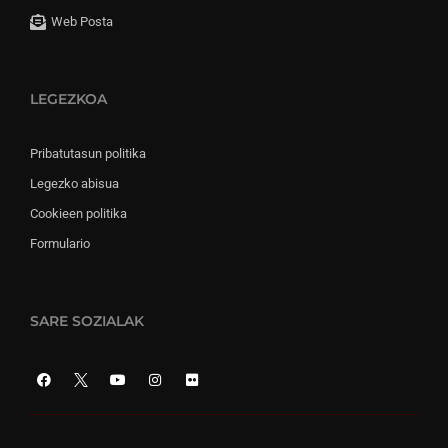
Web Posta
LEGEZKOA
Pribatutasun politika
Legezko abisua
Cookieen politika
Formulario
SARE SOZIALAK