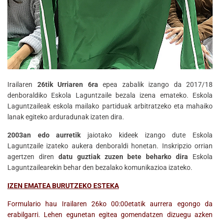
Irailaren
26tik Urriaren 6ra
epea zabalik izango da 2017/18
denboraldiko Eskola Laguntzaile bezala izena emateko. Eskola
Laguntzaileak eskola mailako partiduak arbitratzeko eta mahaiko
lanak egiteko arduradunak izaten dira.
2003an edo aurretik
jaiotako kideek izango dute Eskola
Laguntzaile izateko aukera denboraldi honetan. Inskripzio orrian
agertzen diren
datu guztiak zuzen bete beharko dira
Eskola
Laguntzailearekin behar den bezalako komunikazioa izateko.
IZEN EMATEA BURUTZEKO ESTEKA
Formulario hau Irailaren 26ko 00:00etatik aurrera egongo da
erabilgarri. Lehen egunetan egitea gomendatzen dizuegu azken