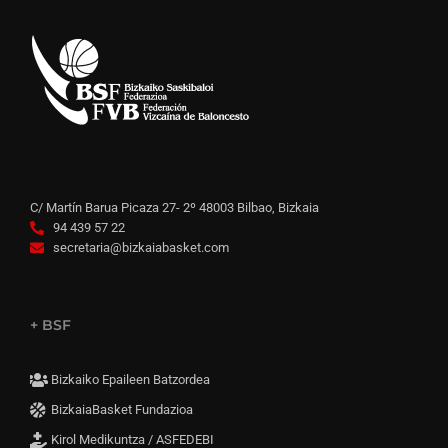
C/ Martín Barua Picaza 27- 2º 48003 Bilbao, Bizkaia
94 439 57 22
secretaria@bizkaiabasket.com
+ BSF
Bizkaiko Epaileen Batzordea
BizkaiaBasket Fundazioa
Kirol Medikuntza / ASFEDEBI