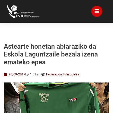
Astearte honetan abiaraziko da
Eskola Laguntzaile bezala izena
emateko epea
26/09/2017
1:51 am
Federazioa
,
Principales