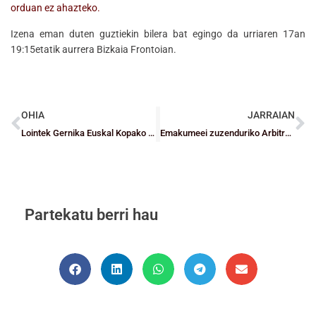
orduan ez ahazteko.
Izena eman duten guztiekin bilera bat egingo da urriaren 17an
19:15etatik aurrera Bizkaia Frontoian.
OHIA
JARRAIAN
Lointek Gernika Euskal Kopako txapeldunordetzarekin konformatu behar da
Emakumeei zuzenduriko Arbitro eta Mahaiko Ofizialen Ikastaroa
Partekatu berri hau