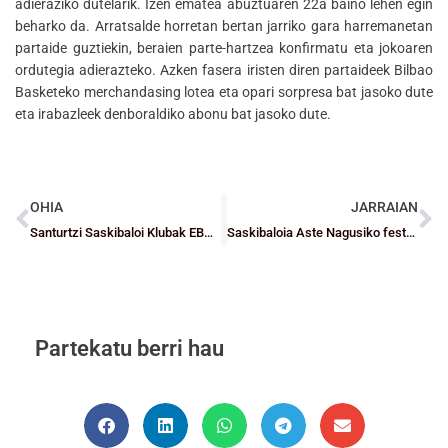
adieraziko dutelarik. Izen ematea abuztuaren 22a baino lehen egin
beharko da. Arratsalde horretan bertan jarriko gara harremanetan
partaide guztiekin, beraien parte-hartzea konfirmatu eta jokoaren
ordutegia adierazteko. Azken fasera iristen diren partaideek Bilbao
Basketeko merchandasing lotea eta opari sorpresa bat jasoko dute
eta irabazleek denboraldiko abonu bat jasoko dute.
OHIA
JARRAIAN
Santurtzi Saskibaloi Klubak EBAko A-A multzoko egutegia ezagutu du
Saskibaloia Aste Nagusiko festara batu zen
Partekatu berri hau