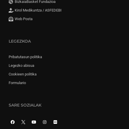
BizkaiaBasket Fundazioa
Kirol Medikuntza / ASFEDEBI
Web Posta
LEGEZKOA
Pribatutasun politika
Legezko abisua
Cookieen politika
Formulario
SARE SOZIALAK