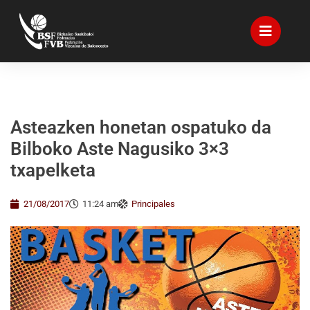
Asteazken honetan ospatuko da
Bilboko Aste Nagusiko 3×3
txapelketa
21/08/2017
11:24 am
Principales