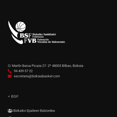
C/ Martín Barua Picaza 27- 2º 48003 Bilbao, Bizkaia
94 439 57 22
secretaria@bizkaiabasket.com
+ BSF
Bizkaiko Epaileen Batzordea