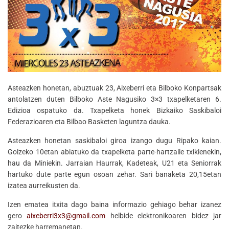
Asteazken honetan, abuztuak 23, Aixeberri eta Bilboko Konpartsak
antolatzen duten Bilboko Aste Nagusiko 3×3 txapelketaren 6.
Edizioa ospatuko da. Txapelketa honek Bizkaiko Saskibaloi
Federazioaren eta Bilbao Basketen laguntza dauka.
Asteazken honetan saskibaloi giroa izango dugu Ripako kaian.
Goizeko 10etan abiatuko da txapelketa parte-hartzaile txikienekin,
hau da Miniekin. Jarraian Haurrak, Kadeteak, U21 eta Seniorrak
hartuko dute parte egun osoan zehar. Sari banaketa 20,15etan
izatea aurreikusten da.
Izen ematea itxita dago baina informazio gehiago behar izanez
gero
aixeberri3x3@gmail.com
helbide elektronikoaren bidez jar
zaitezke harremanetan.