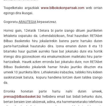
Txapelketako argazkiak
www.bilbokokonpartsak.com
web orrian
egongo dira ikusgai.
Gogoratu
ARAUTEGIA
birpasatzeaz.
Horrez gain, 12etatik 13etara bi parte izango dituen jaurtiketen
lehiaketa ospatuko da. Lehendabizikoan, final haundian RETAbet
Bilbao Basketeko hiru jokalarirekin batera parte hartuko duten
parte-hartzaileak hautatuko dira. Izena ematen duten 8 eta 13
bitarteko haur guztiek aurreko fase bat jokatuko dute eta hortik
irtengo dira gizonezkoen eta emakumezkoen mailetako hiru parte-
hartzaileak. Hauek azken erronda bat jokatuko dute, non RETAbet
Bilbao Basketeko jokalariek hamar hiruko jaurtiko dituzten eta
umeek 10 jaurtiketa libre. Lehiaketako irabazlea, taldeko hiru kideen
saskiratzeak batuta, kopuru handiena lortzen duen taldea izango
da.
Erronka honetan parte hartu nahi duten umeek,
prensa@bilbaobasket.biz
helbidera email bat bidali beharko dute,
bertan beraien izen abizenak, adina, eta harremanetarako telefonoa