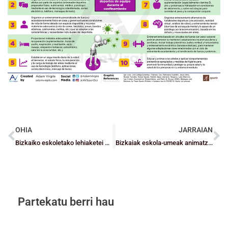
OHIA
JARRAIAN
Bizkaiko eskoletako lehiaketei buruzko solasaldia
Bizkaiak eskola-umeak animatzen ditu etxean kirola egitera, Heziketa Fisikoaren Egunean
Partekatu berri hau