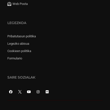
Web Posta
LEGEZKOA
Pribatutasun politika
Legezko abisua
Cookieen politika
Formulario
SARE SOZIALAK