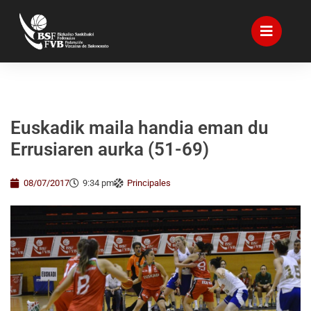
Euskadik maila handia eman du
Errusiaren aurka (51-69)
08/07/2017
9:34 pm
Principales