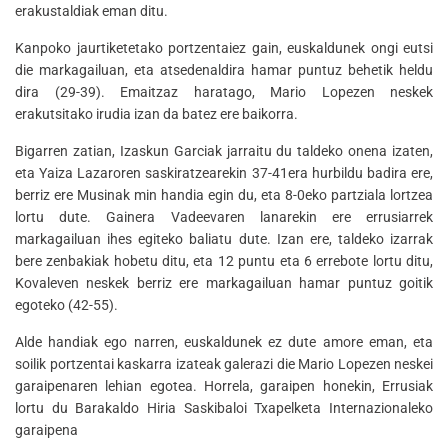
erakustaldiak eman ditu.
Kanpoko jaurtiketetako portzentaiez gain, euskaldunek ongi eutsi
die markagailuan, eta atsedenaldira hamar puntuz behetik heldu
dira (29-39). Emaitzaz haratago, Mario Lopezen neskek
erakutsitako irudia izan da batez ere baikorra.
Bigarren zatian, Izaskun Garciak jarraitu du taldeko onena izaten,
eta Yaiza Lazaroren saskiratzearekin 37-41era hurbildu badira ere,
berriz ere Musinak min handia egin du, eta 8-0eko partziala lortzea
lortu dute. Gainera Vadeevaren lanarekin ere errusiarrek
markagailuan ihes egiteko baliatu dute. Izan ere, taldeko izarrak
bere zenbakiak hobetu ditu, eta 12 puntu eta 6 errebote lortu ditu,
Kovaleven neskek berriz ere markagailuan hamar puntuz goitik
egoteko (42-55).
Alde handiak ego narren, euskaldunek ez dute amore eman, eta
soilik portzentai kaskarra izateak galerazi die Mario Lopezen neskei
garaipenaren lehian egotea. Horrela, garaipen honekin, Errusiak
lortu du Barakaldo Hiria Saskibaloi Txapelketa Internazionaleko
garaipena