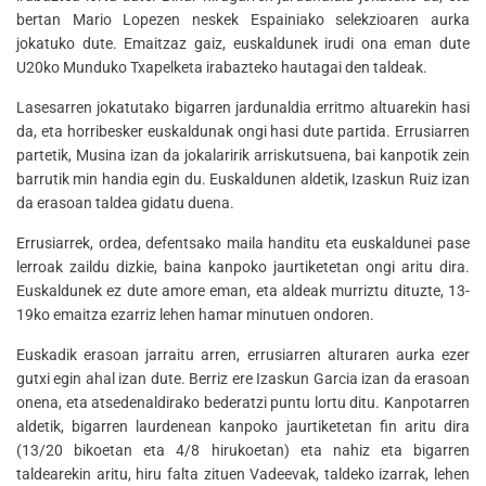
bertan Mario Lopezen neskek Espainiako selekzioaren aurka
jokatuko dute. Emaitzaz gaiz, euskaldunek irudi ona eman dute
U20ko Munduko Txapelketa irabazteko hautagai den taldeak.
Lasesarren jokatutako bigarren jardunaldia erritmo altuarekin hasi
da, eta horribesker euskaldunak ongi hasi dute partida. Errusiarren
partetik, Musina izan da jokalaririk arriskutsuena, bai kanpotik zein
barrutik min handia egin du. Euskaldunen aldetik, Izaskun Ruiz izan
da erasoan taldea gidatu duena.
Errusiarrek, ordea, defentsako maila handitu eta euskaldunei pase
lerroak zaildu dizkie, baina kanpoko jaurtiketetan ongi aritu dira.
Euskaldunek ez dute amore eman, eta aldeak murriztu dituzte, 13-
19ko emaitza ezarriz lehen hamar minutuen ondoren.
Euskadik erasoan jarraitu arren, errusiarren alturaren aurka ezer
gutxi egin ahal izan dute. Berriz ere Izaskun Garcia izan da erasoan
onena, eta atsedenaldirako bederatzi puntu lortu ditu. Kanpotarren
aldetik, bigarren laurdenean kanpoko jaurtiketetan fin aritu dira
(13/20 bikoetan eta 4/8 hirukoetan) eta nahiz eta bigarren
taldearekin aritu, hiru falta zituen Vadeevak, taldeko izarrak, lehen