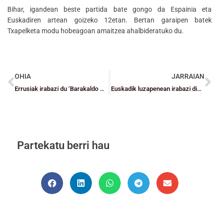
Bihar, igandean beste partida bate gongo da Espainia eta
Euskadiren artean goizeko 12etan. Bertan garaipen batek
Txapelketa modu hobeagoan amaitzea ahalbideratuko du.
OHIA
JARRAIAN
Errusiak irabazi du ‘Barakaldo Hiria’ Saskibaloi Txapelketa Internazionaleko lehen jardunaldian
Euskadik luzapenean irabazi dio Espainiari ‘Barakaldo Hiria’ko azken jardunaldian
Partekatu berri hau