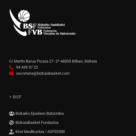
C/ Martín Barua Picaza 27- 2º 48003 Bilbao, Bizkaia
94 439 57 22
secretaria@bizkaiabasket.com
+ BSF
Bizkaiko Epaileen Batzordea
BizkaiaBasket Fundazioa
Kirol Medikuntza / ASFEDEBI