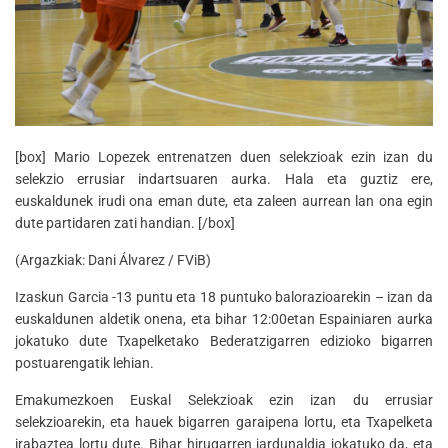
[box] Mario Lopezek entrenatzen duen selekzioak ezin izan du
selekzio errusiar indartsuaren aurka. Hala eta guztiz ere,
euskaldunek irudi ona eman dute, eta zaleen aurrean lan ona egin
dute partidaren zati handian. [/box]
(Argazkiak: Dani Álvarez / FViB)
Izaskun Garcia -13 puntu eta 18 puntuko balorazioarekin – izan da
euskaldunen aldetik onena, eta bihar 12:00etan Espainiaren aurka
jokatuko dute Txapelketako Bederatzigarren edizioko bigarren
postuarengatik lehian.
Emakumezkoen Euskal Selekzioak ezin izan du errusiar
selekzioarekin, eta hauek bigarren garaipena lortu, eta Txapelketa
irabaztea lortu dute. Bihar hirugarren jardunaldia jokatuko da, eta