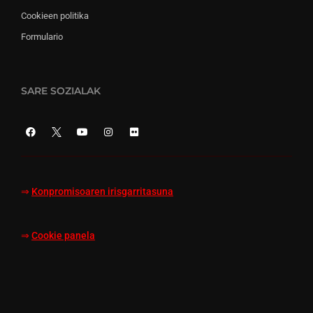
Cookieen politika
Formulario
SARE SOZIALAK
⇒
Konpromisoaren irisgarritasuna
⇒
Cookie panela