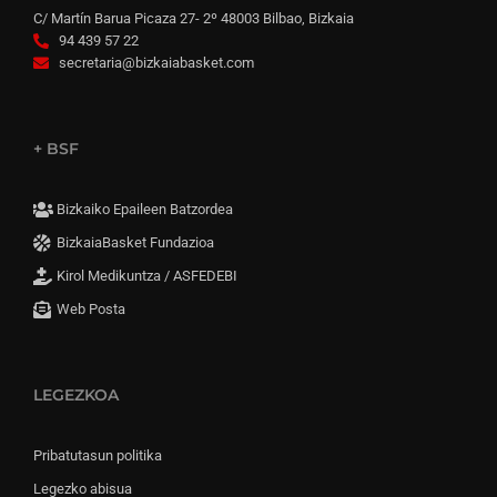
C/ Martín Barua Picaza 27- 2º 48003 Bilbao, Bizkaia
94 439 57 22
secretaria@bizkaiabasket.com
+ BSF
Bizkaiko Epaileen Batzordea
BizkaiaBasket Fundazioa
Kirol Medikuntza / ASFEDEBI
Web Posta
LEGEZKOA
Pribatutasun politika
Legezko abisua