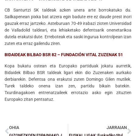
CB Santurtzi SK taldeak azken unera arte borrokatuko du.
Sailkapenean pixka bat atzera egin badute ere ez daude prest inori
gauzak erraz jartzeko. Asteburuan 70-49 irabazi zioten Universidad
de Valladolid taldeari, eta lehiaketako defentsarik onenetarikoa
dutela erakutsi dute. Erreboteak eta saski ingurua kontrolpean izan
zuten eta erraz gailendu ziren.
BIDAIDEAK BILBAO BSR 82 – FUNDACIÓN VITAL ZUZENAK 51
Kopa bukatu ostean eta Europako partiduak jokatu aurretik,
Bidaidek Bilbao BSR taldeak ligari ekin dio Zuzenaken aurkako
derbiarekin. Defentsa ona erakutsi zuten Domingo Gilen mutilek.
Turek taldeko onena izan zen, partidu bikain batekin.
Txurdinagakoen entrenatzaileek errotazio asko egin zituzten
Europako zitan pentsatuz.
OHIA
JARRAIAN
GIZONEZKOEN ESPAINIAKO JUNIOR TXAPELKETA: Lan taldeak eratu dira
EUSKAL LIGAK: Euskadiko titulua lortzeko sailkatu batzuk eta matematikoki bi taldek maila manetentzea lortu dute