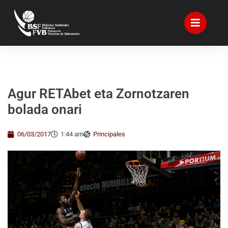
Agur RETAbet eta Zornotzaren
bolada onari
06/03/2017
1:44 am
Principales