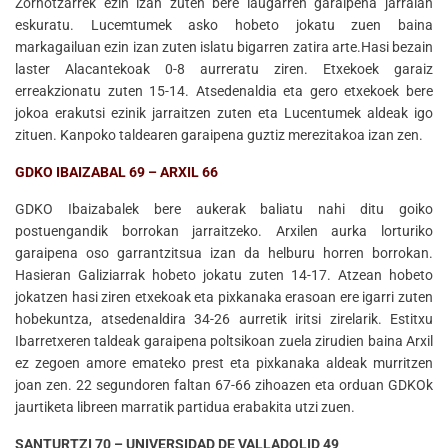
Zornotzarrek ezin izan zuten bere laugarren garaipena jarraian
eskuratu. Lucemtumek asko hobeto jokatu zuen baina
markagailuan ezin izan zuten islatu bigarren zatira arte.Hasi bezain
laster Alacantekoak 0-8 aurreratu ziren. Etxekoek garaiz
erreakzionatu zuten 15-14. Atsedenaldia eta gero etxekoek bere
jokoa erakutsi ezinik jarraitzen zuten eta Lucentumek aldeak igo
zituen. Kanpoko taldearen garaipena guztiz merezitakoa izan zen.
GDKO IBAIZABAL 69 – ARXIL 66
GDKO Ibaizabalek bere aukerak baliatu nahi ditu goiko
postuengandik borrokan jarraitzeko. Arxilen aurka lorturiko
garaipena oso garrantzitsua izan da helburu horren borrokan.
Hasieran Galiziarrak hobeto jokatu zuten 14-17. Atzean hobeto
jokatzen hasi ziren etxekoak eta pixkanaka erasoan ere igarri zuten
hobekuntza, atsedenaldira 34-26 aurretik iritsi zirelarik. Estitxu
Ibarretxeren taldeak garaipena poltsikoan zuela zirudien baina Arxil
ez zegoen amore emateko prest eta pixkanaka aldeak murritzen
joan zen. 22 segundoren faltan 67-66 zihoazen eta orduan GDKOk
jaurtiketa libreen marratik partidua erabakita utzi zuen.
SANTURTZI 70 – UNIVERSIDAD DE VALLADOLID 49