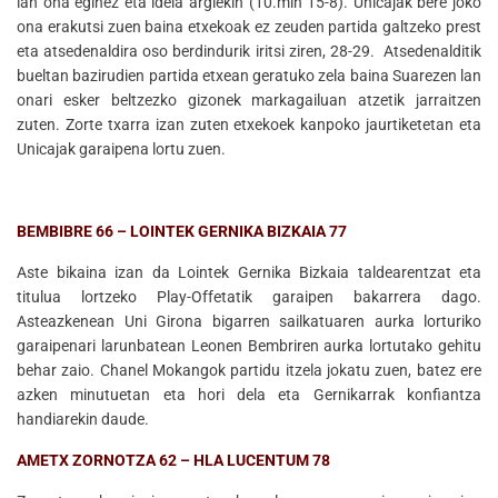
lan ona eginez eta ideia argiekin (10.min 15-8). Unicajak bere joko
ona erakutsi zuen baina etxekoak ez zeuden partida galtzeko prest
eta atsedenaldira oso berdindurik iritsi ziren, 28-29. Atsedenalditik
bueltan bazirudien partida etxean geratuko zela baina Suarezen lan
onari esker beltzezko gizonek markagailuan atzetik jarraitzen
zuten. Zorte txarra izan zuten etxekoek kanpoko jaurtiketetan eta
Unicajak garaipena lortu zuen.
BEMBIBRE 66 – LOINTEK GERNIKA BIZKAIA 77
Aste bikaina izan da Lointek Gernika Bizkaia taldearentzat eta
titulua lortzeko Play-Offetatik garaipen bakarrera dago.
Asteazkenean Uni Girona bigarren sailkatuaren aurka lorturiko
garaipenari larunbatean Leonen Bembriren aurka lortutako gehitu
behar zaio. Chanel Mokangok partidu itzela jokatu zuen, batez ere
azken minutuetan eta hori dela eta Gernikarrak konfiantza
handiarekin daude.
AMETX ZORNOTZA 62 – HLA LUCENTUM 78