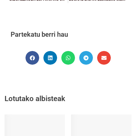
Partekatu berri hau
Lotutako albisteak