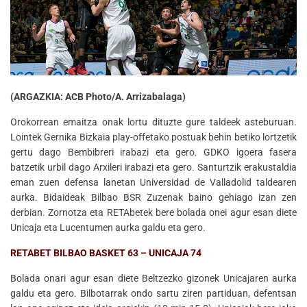
(ARGAZKIA: ACB Photo/A. Arrizabalaga)
Orokorrean emaitza onak lortu dituzte gure taldeek asteburuan.
Lointek Gernika Bizkaia play-offetako postuak behin betiko lortzetik
gertu dago Bembibreri irabazi eta gero. GDKO igoera fasera
batzetik urbil dago Arxileri irabazi eta gero. Santurtzik erakustaldia
eman zuen defensa lanetan Universidad de Valladolid taldearen
aurka. Bidaideak Bilbao BSR Zuzenak baino gehiago izan zen
derbian. Zornotza eta RETAbetek bere bolada onei agur esan diete
Unicaja eta Lucentumen aurka galdu eta gero.
RETABET BILBAO BASKET 63 – UNICAJA 74
Bolada onari agur esan diete Beltzezko gizonek Unicajaren aurka
galdu eta gero. Bilbotarrak ondo sartu ziren partiduan, defentsan