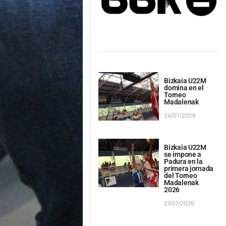
Bizkaia U22M
domina en el
Torneo
Madalenak
24/07/2026
Bizkaia U22M
se impone a
Padura en la
primera jornada
del Torneo
Madalenak
2026
21/07/2026