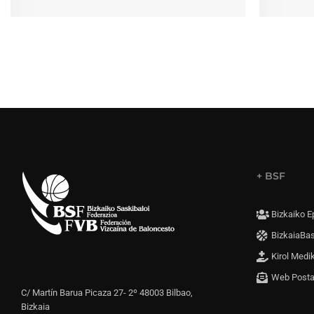
+ BSF
Bizkaiko E
BizkaiaBa
Kirol Medi
Web Post
C/ Martín Barua Picaza 27- 2º 48003 Bilbao,
Bizkaia