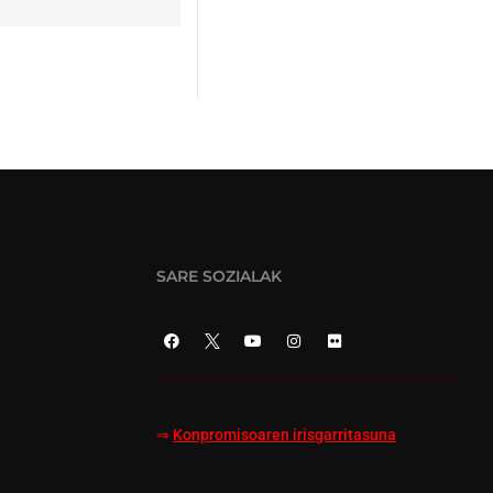
SARE SOZIALAK
⇒
Konpromisoaren irisgarritasuna