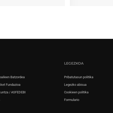
LEGEZKOA
paileen Batzordea
Pribatutasun politika
sket Fundazioa
Legezko abisua
kuntza / ASFEDEBI
Cookieen politika
a
Formulario