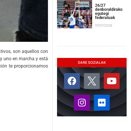
26/27
denboraldirako
egutegi
federatuak
17/07/2026
tivos, son aquellos con
ay uno en marcha y está
SARE SOZIALAK
ación te proporcionamos