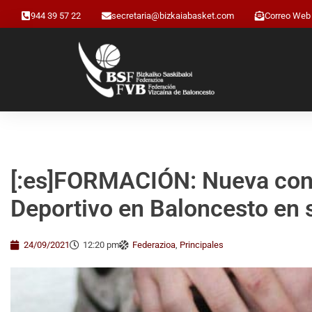
944 39 57 22
secretaria@bizkaiabasket.com
Correo Web
[:es]FORMACIÓN: Nueva conv
Deportivo en Baloncesto en s
24/09/2021
12:20 pm
Federazioa
,
Principales