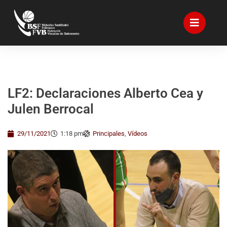
LF2: Declaraciones Alberto Cea y
Julen Berrocal
29/11/2021
1:18 pm
Principales
,
Vídeos