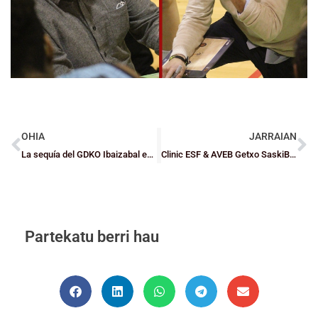
OHIA
JARRAIAN
La sequía del GDKO Ibaizabal en el último cuarto le pone en bandeja el derbi al HGB Ausarta Barakaldo
Clinic ESF & AVEB Getxo SaskiBaloi Taldea
Partekatu berri hau