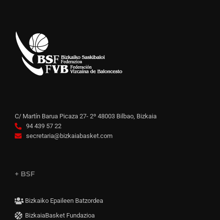
C/ Martín Barua Picaza 27- 2º 48003 Bilbao, Bizkaia
94 439 57 22
secretaria@bizkaiabasket.com
+ BSF
Bizkaiko Epaileen Batzordea
BizkaiaBasket Fundazioa