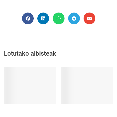
Lotutako albisteak