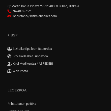
C/ Martín Barua Picaza 27- 2º 48003 Bilbao, Bizkaia
94 439 57 22
secretaria@bizkaiabasket.com
+ BSF
Bizkaiko Epaileen Batzordea
BizkaiaBasket Fundazioa
Kirol Medikuntza / ASFEDEBI
Web Posta
LEGEZKOA
Pribatutasun politika