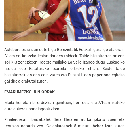
Asteburu bizia izan dute Liga Berezietatik Euskal ligara igo eta orain
A1era sailkatzeko lehian dauden taldeek. Talde bizkaitarren artean
soilik Gizonezkoen Kadete mailako La Salle izango dugu Euskadiko
titulua edo Estaturako txartela lortzeko lehian. Beste talde
bizkaitarrek lan ona egin zuten eta Euskal Ligan paper ona egiteko
gai direla erakutsi zuten.
EMAKUMEZKO JUNIORRAK
Maila honetan bi ordezkari genituen, hori dela eta A1ean izateko
gure aukerak handiagoak ziren.
Finalerdietan Ibaizabalek Bera Beraren aurka jokatu zuen eta
tentsioa nabaria zen. Galdakaokoek 5 minutu behar izan zuten