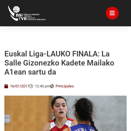
Euskal Liga-LAUKO FINALA: La
Salle Gizonezko Kadete Mailako
A1ean sartu da
16/01/2017
12:46 pm
Principales