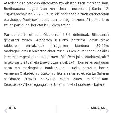
Atsedenaldira arte oso diferentzia txikiak izan ziren markagailuan.
Berdintasuna nagusi izan zen lehen minutuetan (10.min, 12-
10).Atsedenaldian 25-25. La Sallek indar handia zuen erreboteetan
eta Joseba Puellesek erasoan asmatu egiten zuen. 21 puntu lortu
zituen partiduan, horietatik 13 lehen zatian.
Partida berriz ekitean, Olabideren 1-3-1 defentsak, Bilbotarrak
geldiarazi zituen, Arabarren 0-10eko partziala lortuz.Etxeko
taldearen erreakzioak hirugarren laurdena 39-44ko
markagailuarekin bukatzea ekarri zuen. Azken laurdenean La Sallek
intentsitate gehiago erakutsi zuen. Oier Pera joko antolatzaileak 2
hiruko sartu zituen eta Eneko Lizarraldek 2+1. Honi esker partiduan
sartu eta markagailua irauli zuten 11-0eko partziala lortuz.
Amaieran Olabidek jaurtitako jaurtiketa azkarregiek eta La Salleren
saskiratze errazek 68-57koa ezarri zuten markagailuan.
Deustukoak A1ean egongo dira, Unamuno eta Loiolarekin batera.
OHIA
JARRAIAN