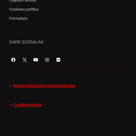
Legezko abisua
Cookieen politika
Formulario
SARE SOZIALAK
⇒
Konpromisoaren irisgarritasuna
⇒
Cookie panela