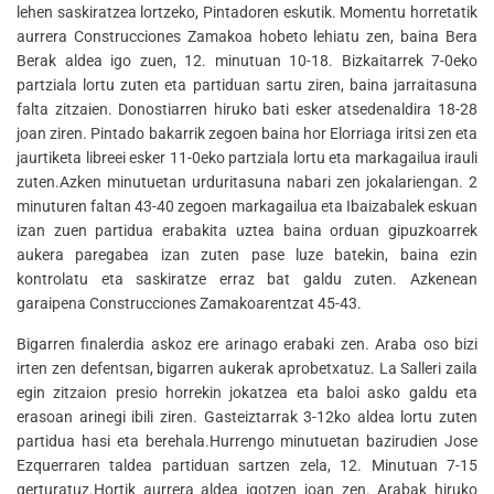
lehen saskiratzea lortzeko, Pintadoren eskutik. Momentu horretatik
aurrera Construcciones Zamakoa hobeto lehiatu zen, baina Bera
Berak aldea igo zuen, 12. minutuan 10-18. Bizkaitarrek 7-0eko
partziala lortu zuten eta partiduan sartu ziren, baina jarraitasuna
falta zitzaien. Donostiarren hiruko bati esker atsedenaldira 18-28
joan ziren. Pintado bakarrik zegoen baina hor Elorriaga iritsi zen eta
jaurtiketa libreei esker 11-0eko partziala lortu eta markagailua irauli
zuten.Azken minutuetan urduritasuna nabari zen jokalariengan. 2
minuturen faltan 43-40 zegoen markagailua eta Ibaizabalek eskuan
izan zuen partidua erabakita uztea baina orduan gipuzkoarrek
aukera paregabea izan zuten pase luze batekin, baina ezin
kontrolatu eta saskiratze erraz bat galdu zuten. Azkenean
garaipena Construcciones Zamakoarentzat 45-43.
Bigarren finalerdia askoz ere arinago erabaki zen. Araba oso bizi
irten zen defentsan, bigarren aukerak aprobetxatuz. La Salleri zaila
egin zitzaion presio horrekin jokatzea eta baloi asko galdu eta
erasoan arinegi ibili ziren. Gasteiztarrak 3-12ko aldea lortu zuten
partidua hasi eta berehala.Hurrengo minutuetan bazirudien Jose
Ezquerraren taldea partiduan sartzen zela, 12. Minutuan 7-15
gerturatuz.Hortik aurrera aldea igotzen joan zen. Arabak hiruko