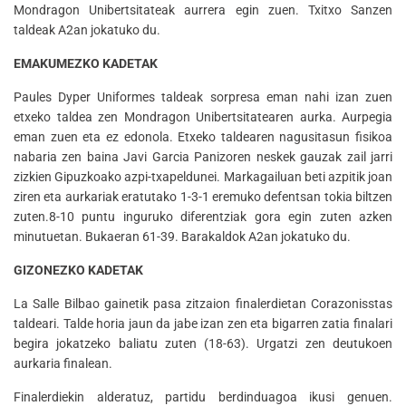
Mondragon Unibertsitateak aurrera egin zuen. Txitxo Sanzen
taldeak A2an jokatuko du.
EMAKUMEZKO KADETAK
Paules Dyper Uniformes taldeak sorpresa eman nahi izan zuen
etxeko taldea zen Mondragon Unibertsitatearen aurka. Aurpegia
eman zuen eta ez edonola. Etxeko taldearen nagusitasun fisikoa
nabaria zen baina Javi Garcia Panizoren neskek gauzak zail jarri
zizkien Gipuzkoako azpi-txapeldunei. Markagailuan beti azpitik joan
ziren eta aurkariak eratutako 1-3-1 eremuko defentsan tokia biltzen
zuten.8-10 puntu inguruko diferentziak gora egin zuten azken
minutuetan. Bukaeran 61-39. Barakaldok A2an jokatuko du.
GIZONEZKO KADETAK
La Salle Bilbao gainetik pasa zitzaion finalerdietan Corazonisstas
taldeari. Talde horia jaun da jabe izan zen eta bigarren zatia finalari
begira jokatzeko baliatu zuten (18-63). Urgatzi zen deutukoen
aurkaria finalean.
Finalerdiekin alderatuz, partidu berdinduagoa ikusi genuen.