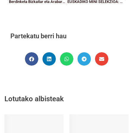
Berdinketa Bizkaitar eta Arabarren arteko derbi bikoitzean
EUSKADIKO MINI SELEKZIOA: Bizkaiko selekzioa, guraso baten begiradarekin
Partekatu berri hau
Lotutako albisteak