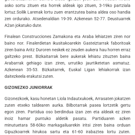
asko sortu zituen eta horrek aldeak igo zituen, 3-19ko partziala
lortuz.Soilik Larenak lortu zuen erantzutea baina aldea oso handia
zen ordurako. Atsedenaldian 19-39. Azkenean 52-77. Deustuarrek
A2an jokatuko dute.
Finalean Construcciones Zamakona eta Araba lehiatzen ziren nor
baino nor. Finalerdietan ikusitakoarekin Gasteiztarrak faboritoak
ziren baina Aritz Duroren neskek ez zeuden aukera hau horren erraz
galtzeko prest. Bizkaitarrak bere aukerak lehiatu zituzten baina
Arabarrak gehiago izan ziren, urrutiko jaurtiketetan asmatuz.
Azkenean 35-53. Bizkaitarrek, Euskal Ligan lehiakorrak izan
daitezkeela erakutsi zuten.
GIZONEZKO JUNIORRAK
Gizonezkoek, kasu honetan Liola Indautxukoek, Arrasaten jokatzen
zuten etxeko taldearen aurka. Bilbotarrak pasea lortzetik gertu
egon ziren. Partidua oso berdindua izan zen eta aldeak ez ziren
inoiz hamar puntuko aldetik pasatu. Partiduaren azken
minutuetara 58-60ko markagailuarekin iritsi ziren baina orduan
Gipuzkoarrek hirukoa sartu eta 61-60 irabaztea lortu zuten.