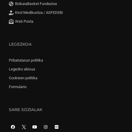
BizkaiaBasket Fundazioa
Kirol Medikuntza / ASFEDEBI
Web Posta
LEGEZKOA
Pribatutasun politika
Legezko abisua
Cookieen politika
Formulario
SARE SOZIALAK