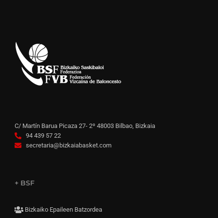
C/ Martín Barua Picaza 27- 2º 48003 Bilbao, Bizkaia
94 439 57 22
secretaria@bizkaiabasket.com
+ BSF
Bizkaiko Epaileen Batzordea