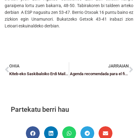
garaipena lortu zuen bakarra, 48-50. Tabirakoren bi taldeen arteko
derbian A ESP nagusitu zen 53-47. Berrio Otxoak 16 puntu baino ez
zizkion egin Unamunori. Bukatzeko Getxok 43-41 irabazi zion
Leioari eskuinaldeko derbian.
OHIA
JARRAIAN
Kiteb-eko Saskibaloiko Erdi Mailako Tekniko Graduaren informazio guztia
Agenda recomendada para el fin de semana
Partekatu berri hau