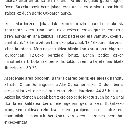
taldeak elkarren aurka aritu ziren. Partidurik galdu gabe dagoen
Dosa Salesianosek bere jokoa erakutsi zuen oraindik partidurik
irabazi ez duen Berrio Otxoaren aurka.
Iker Martinezen jokalariak kontzentrazio handia erakutsiz
kantxarazi ziren. Unai Bonillak etxekoen eraso guztiei erantzun
ziren, aurkarien lana zailduz. Hiruko bati esker eta Santutxukoen 16
puntutatik 13 lortu zituen barneko jokalariak 13-16koaren itxi zuen
lehen laurdena. Martinezen taldea bikain kantxaratu zen bigarren
laurdenean, 12-0eko partziala lortuz. Lehen zatiko azken
minutuetan bilbotarrak berriz hurbildu ziren falta eta jaurtiketa
libreei esker, 30-25.
Atsedenaldiaren ondoren, Barakaldarrek berriz ere aldeak handitu
zituzten Oihan Dominguez eta Alex Carcamori esker. Ondoen berriz
ere saskiratzek alde bietatik etorri ziren, laurdena 44-36 bukatuz.
Azken laurdenean Dosak berriz ere oso serio jokatu zuen baina Unai
Bonillaren kalitatea berriz ere agerian gelditu zen. Bukatzeko
Mongeren taldeak ezin izan zuen garaipena lortu, nahiz eta
abantailak 7 puntutik berakoak izan ziren. Garaipen berri bat
etxekoentzat.