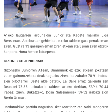
A1eko laugarren jardunaldia Junior eta Kadete mailako Liga
Berezietan. Asteburuan gehienbat etxeko taldeen garaipenak eman
ziren. Guztira 13 garaipen eman ziren etxean eta 3 joan ziren etxetik
kanpora. Hona hemen laburpena.
GIZONEZKO JUNIORRAK
Gizonezko Juniorren A1ean, Unamunok ez ezik, etxean jokatzen
zuten gainontzeko taldeak nagusitu ziren. Ibaizabalek 70-91 irabazi
zien bilbotarrei. Beste alde batetik, La Salle erraz gailendu zen
Deustori 78-35. Leioako bi taldeen arteko derbian, ESP-k 70-44
irabazi zuen. Bukatzeko, Dosa Salesianosek 59-52 irabazi zion
Berrio Otxoari.
Jardunaldiko partidu nagusian, Iker Martinez eta Nahi Mongeren