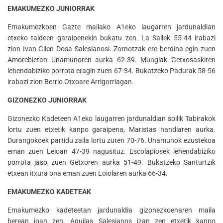
EMAKUMEZKO JUNIORRAK
Emakumezkoen Gazte mailako A1eko laugarren jardunaldian
etxeko taldeen garaipenekin bukatu zen. La Sallek 55-44 irabazi
zion Ivan Gilen Dosa Salesianosi. Zornotzak ere berdina egin zuen
Amorebietan Unamunoren aurka 62-39. Mungiak Getxosaskiren
lehendabiziko porrota eragin zuen 67-34. Bukatzeko Padurak 58-56
irabazi zion Berrio Otxoare Arrigorriagan.
GIZONEZKO JUNIORRAK
Gizonezko Kadeteen A1eko laugarren jardunaldian soilik Tabirakok
lortu zuen etxetik kanpo garaipena, Maristas handiaren aurka.
Durangokoek partidu zaila lortu zuten 70-76. Unamunok ezustekoa
eman zuen Leioan 47-39 nagusituz. Escolapiosek lehendabiziko
porrota jaso zuen Getxoren aurka 51-49. Bukatzeko Santurtzik
etxean itxura ona eman zuen Loiolaren aurka 66-34.
EMAKUMEZKO KADETEAK
Emakumezko kadeteetan jardunaldia gizonezkoenaren maila
berean joan zen. Aguilas Salesianos izan zen etxetik kanpo