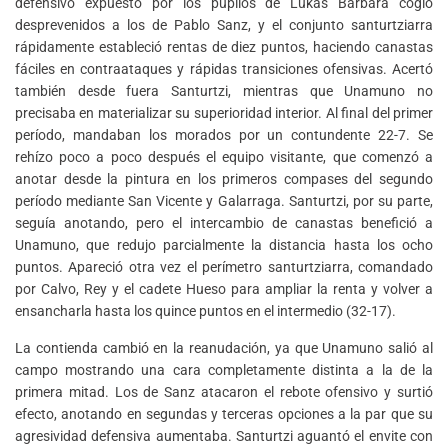
defensivo expuesto por los pupilos de Lukas Bárbara cogió
desprevenidos a los de Pablo Sanz, y el conjunto santurtziarra
rápidamente estableció rentas de diez puntos, haciendo canastas
fáciles en contraataques y rápidas transiciones ofensivas. Acertó
también desde fuera Santurtzi, mientras que Unamuno no
precisaba en materializar su superioridad interior. Al final del primer
período, mandaban los morados por un contundente 22-7. Se
rehízo poco a poco después el equipo visitante, que comenzó a
anotar desde la pintura en los primeros compases del segundo
período mediante San Vicente y Galarraga. Santurtzi, por su parte,
seguía anotando, pero el intercambio de canastas benefició a
Unamuno, que redujo parcialmente la distancia hasta los ocho
puntos. Apareció otra vez el perímetro santurtziarra, comandado
por Calvo, Rey y el cadete Hueso para ampliar la renta y volver a
ensancharla hasta los quince puntos en el intermedio (32-17).
La contienda cambió en la reanudación, ya que Unamuno salió al
campo mostrando una cara completamente distinta a la de la
primera mitad. Los de Sanz atacaron el rebote ofensivo y surtió
efecto, anotando en segundas y terceras opciones a la par que su
agresividad defensiva aumentaba. Santurtzi aguantó el envite con