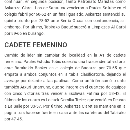
continúan, en segunda posición, tanto Patronato Maristas como
Askartza Claret. Los de Santutxu vencieron a Paules Sollube en el
colegio fabril por 60-62 en un final igualado. Askartza sentenció su
quinto triunfo por 78-52 ante Berrio Otxoa con contundencia, sin
embargo. Por último, Tabirako Baqué superó a Limpiezas Al Garbi
por 89-66 en Durango.
CADETE FEMENINO
Cambio de líder sin cambiar de localidad en la A1 de cadete
femenino. Paules Estudio Tobío cosechó una trascendental victoria
ante Barakaldo Basket en el colegio de Bagatza por 70-65 que
empata a ambos conjuntos en la tabla clasificatoria, dejando el
average por delante a las paulinas. Como anfitrión sumó triunfo
también Atxuri Unamuno, que se integra en el cuarteto de equipos
con cinco victorias tras vencer a Esclavas Fátima por 53-42. El
último de los cuatro es Lointek Gernika Trelec, que venció en Deusto
a La Salle por 33-57. Por último, Askartza Claret se mantiene en la
pugna tras hacerse fuerte en casa ante las cafeteras del Tabirako
por 47-45.