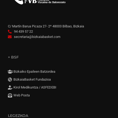
C/ Martín Barua Picaza 27- 2º 48003 Bilbao, Bizkaia
94 439 57 22
secretaria@bizkaiabasket.com
+ BSF
Bizkaiko Epaileen Batzordea
BizkaiaBasket Fundazioa
Kirol Medikuntza / ASFEDEBI
Web Posta
LEGEZKOA