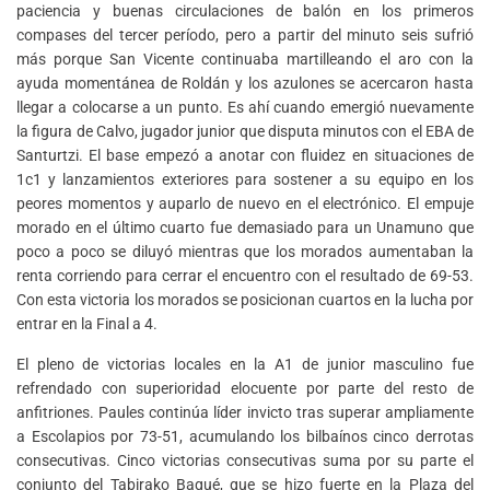
paciencia y buenas circulaciones de balón en los primeros
compases del tercer período, pero a partir del minuto seis sufrió
más porque San Vicente continuaba martilleando el aro con la
ayuda momentánea de Roldán y los azulones se acercaron hasta
llegar a colocarse a un punto. Es ahí cuando emergió nuevamente
la figura de Calvo, jugador junior que disputa minutos con el EBA de
Santurtzi. El base empezó a anotar con fluidez en situaciones de
1c1 y lanzamientos exteriores para sostener a su equipo en los
peores momentos y auparlo de nuevo en el electrónico. El empuje
morado en el último cuarto fue demasiado para un Unamuno que
poco a poco se diluyó mientras que los morados aumentaban la
renta corriendo para cerrar el encuentro con el resultado de 69-53.
Con esta victoria los morados se posicionan cuartos en la lucha por
entrar en la Final a 4.
El pleno de victorias locales en la A1 de junior masculino fue
refrendado con superioridad elocuente por parte del resto de
anfitriones. Paules continúa líder invicto tras superar ampliamente
a Escolapios por 73-51, acumulando los bilbaínos cinco derrotas
consecutivas. Cinco victorias consecutivas suma por su parte el
conjunto del Tabirako Baqué, que se hizo fuerte en la Plaza del