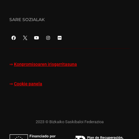
SARE SOZIALAK
⇒
Konpromisoaren irisgarritasuna
⇒
Cookie panela
2023 © Bizkaiko Saskibaloi Federazioa