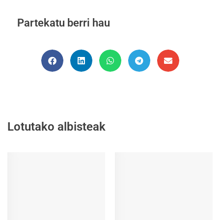
Partekatu berri hau
Lotutako albisteak