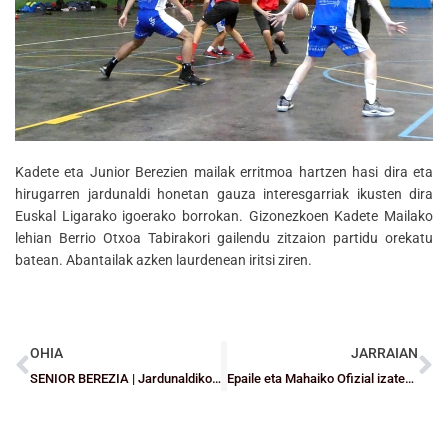
Kadete eta Junior Berezien mailak erritmoa hartzen hasi dira eta
hirugarren jardunaldi honetan gauza interesgarriak ikusten dira
Euskal Ligarako igoerako borrokan. Gizonezkoen Kadete Mailako
lehian Berrio Otxoa Tabirakori gailendu zitzaion partidu orekatu
batean. Abantailak azken laurdenean iritsi ziren.
OHIA
JARRAIAN
SENIOR BEREZIA | Jardunaldiko partidua: Jesuitinas Vs Paúles (gizon.)
Epaile eta Mahaiko Ofizial izateko Ikastaroa