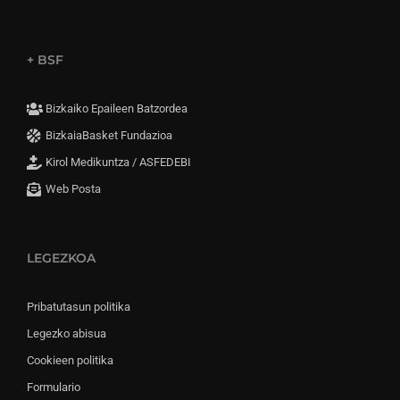
+ BSF
Bizkaiko Epaileen Batzordea
BizkaiaBasket Fundazioa
Kirol Medikuntza / ASFEDEBI
Web Posta
LEGEZKOA
Pribatutasun politika
Legezko abisua
Cookieen politika
Formulario