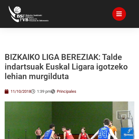
BIZKAIKO LIGA BEREZIAK: Talde
indartsuak Euskal Ligara igotzeko
lehian murgilduta
11/10/2018
1:39 pm
Principales