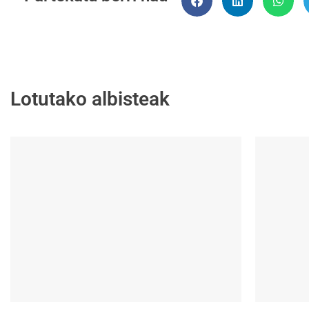
Lotutako albisteak