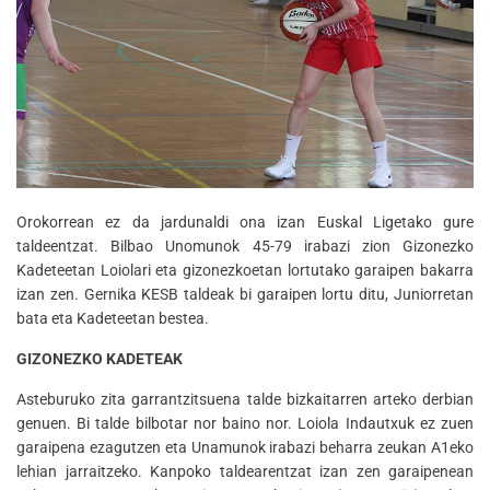
Orokorrean ez da jardunaldi ona izan Euskal Ligetako gure
taldeentzat. Bilbao Unomunok 45-79 irabazi zion Gizonezko
Kadeteetan Loiolari eta gizonezkoetan lortutako garaipen bakarra
izan zen. Gernika KESB taldeak bi garaipen lortu ditu, Juniorretan
bata eta Kadeteetan bestea.
GIZONEZKO KADETEAK
Asteburuko zita garrantzitsuena talde bizkaitarren arteko derbian
genuen. Bi talde bilbotar nor baino nor. Loiola Indautxuk ez zuen
garaipena ezagutzen eta Unamunok irabazi beharra zeukan A1eko
lehian jarraitzeko. Kanpoko taldearentzat izan zen garaipenean