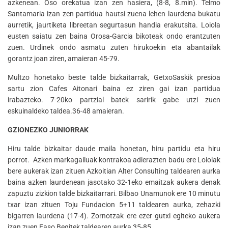
azkenean. Oso orekatua izan zen hasiera, (8-8, 8.min). Telmo
Santamaria izan zen partidua hautsi zuena lehen laurdena bukatu
aurretik, jaurtiketa libreetan segurtasun handia erakutsita. Loiola
eusten saiatu zen baina Orosa-Garcia bikoteak ondo erantzuten
zuen. Urdinek ondo asmatu zuten hirukoekin eta abantailak
gorantz joan ziren, amaieran 45-79.
Multzo honetako beste talde bizkaitarrak, GetxoSaskik presioa
sartu zion Cafes Aitonari baina ez ziren gai izan partidua
irabazteko. 7-20ko partzial batek saririk gabe utzi zuen
eskuinaldeko taldea.36-48 amaieran.
GZIONEZKO JUNIORRAK
Hiru talde bizkaitar daude maila honetan, hiru partidu eta hiru
porrot. Azken markagailuak kontrakoa adierazten badu ere Loiolak
bere aukerak izan zituen Azkoitian Alter Consulting taldearen aurka
baina azken laurdenean jasotako 32-1eko emaitzak aukera denak
zapuztu zizkion talde bizkaitarrari. Bilbao Unamunok ere 10 minutu
txar izan zituen Toju Fundacion 5+11 taldearen aurka, zehazki
bigarren laurdena (17-4). Zornotzak ere ezer gutxi egiteko aukera
izan zuen Easo Begitek taldearen aurka 35-85.