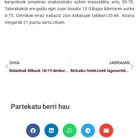
kanpokoek amaieran erakutsitako azken erasoaldira arte, 50-70.
Tabirakakok ere galdu egin zuen Asador 10 Gibajas liderraren aurka
4-75. Gernikak erraz irabaziz zion Askatuak taldeari 35-66. Aitana
Vergarak 21 puntu sartu zituen.
OHIA
JARRAIAN
Bidaideak Bilbaok 18/19 denboraldirako proiektua aurkeztu du baina ezin izan die lehen garaipena eskaini zaletuei
Bizkaiko Selekzioek lagunarteko partiduak dituzte Kantabriaren aurka
Partekatu berri hau