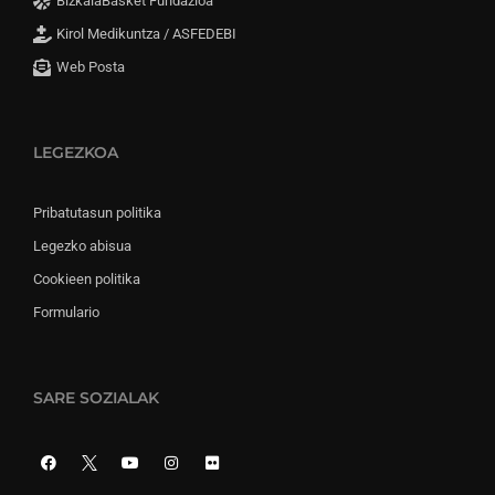
BizkaiaBasket Fundazioa
Kirol Medikuntza / ASFEDEBI
Web Posta
LEGEZKOA
Pribatutasun politika
Legezko abisua
Cookieen politika
Formulario
SARE SOZIALAK