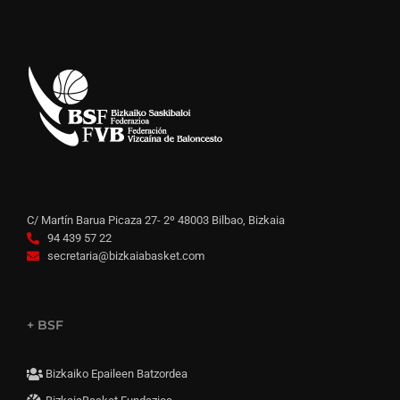
C/ Martín Barua Picaza 27- 2º 48003 Bilbao, Bizkaia
94 439 57 22
secretaria@bizkaiabasket.com
+ BSF
Bizkaiko Epaileen Batzordea