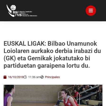
EUSKAL LIGAK: Bilbao Unamunok
Loiolaren aurkako derbia irabazi du
(GK) eta Gernikak jokatutako bi
partiduetan garaipena lortu du.
16/10/2018
11:36 am
Principales