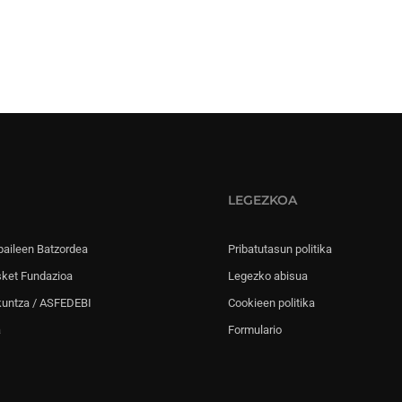
LEGEZKOA
paileen Batzordea
Pribatutasun politika
sket Fundazioa
Legezko abisua
kuntza / ASFEDEBI
Cookieen politika
a
Formulario