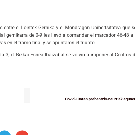
es entre el Lointek Gernika y el Mondragon Unibertsitatea que s
ial gernikarra de 0-9 les llevó a comandar el marcador 46-48 
as en el tramo final y se apuntaron el triunfo.
da 3, el Bizkai Esnea Ibaizabal se volvió a imponer al Centros 
Covid-19aren prebentzio-neurriak eguner