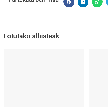
Partekatu berri hau
Lotutako albisteak