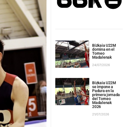
Bizkaia U22M
domina en el
Torneo
Madalenak
24/07/2026
Bizkaia U22M
se impone a
Padura en la
primera jornada
del Torneo
Madalenak
2026
21/07/2026