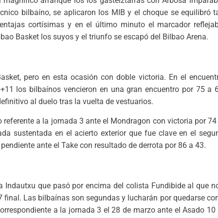
 magnífico arranque los los gasteiztarras con Arbosa imparabl
écnico bilbaíno, se aplicaron los MIB y el choque se equilibró 
ntajas cortísimas y en el último minuto el marcador reflejab
Bilbao Basket los suyos y el triunfo se escapó del Bilbao Arena.
sket, pero en esta ocasión con doble victoria. En el encuent
+11 los bilbaínos vencieron en una gran encuentro por 75 a 6
nitivo al duelo tras la vuelta de vestuarios.
referente a la jornada 3 ante el Mondragon con victoria por 74 
da sustentada en el acierto exterior que fue clave en el segund
a pendiente ante el Take con resultado de derrota por 86 a 43.
 Indautxu que pasó por encima del colista Fundibide al que no
37 final. Las bilbaínas son segundas y lucharán por quedarse co
correspondiente a la jornada 3 el 28 de marzo ante el Asado 10