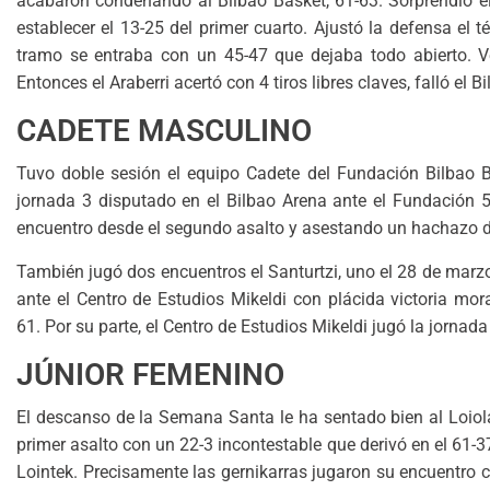
acabaron condenando al Bilbao Basket, 61-63. Sorprendió el
establecer el 13-25 del primer cuarto. Ajustó la defensa el t
tramo se entraba con un 45-47 que dejaba todo abierto. Ve
Entonces el Araberri acertó con 4 tiros libres claves, falló el 
CADETE MASCULINO
Tuvo doble sesión el equipo Cadete del Fundación Bilbao Ba
jornada 3 disputado en el Bilbao Arena ante el Fundación 5
encuentro desde el segundo asalto y asestando un hachazo defi
También jugó dos encuentros el Santurtzi, uno el 28 de marzo 
ante el Centro de Estudios Mikeldi con plácida victoria mora
61. Por su parte, el Centro de Estudios Mikeldi jugó la jornad
JÚNIOR FEMENINO
El descanso de la Semana Santa le ha sentado bien al Loiola
primer asalto con un 22-3 incontestable que derivó en el 61-
Lointek. Precisamente las gernikarras jugaron su encuentro 