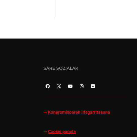
SARE SOZIALAK
⇒
Konpromisoaren irisgarritasuna
⇒
Cookie panela