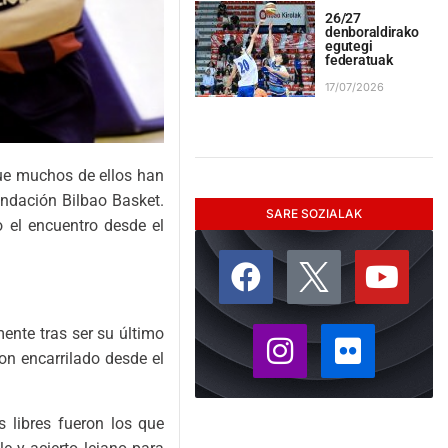
26/27
denboraldirako
egutegi
federatuak
17/07/2026
ue muchos de ellos han
undación Bilbao Basket.
SARE SOZIALAK
 el encuentro desde el
nte tras ser su último
ron encarrilado desde el
s libres fueron los que