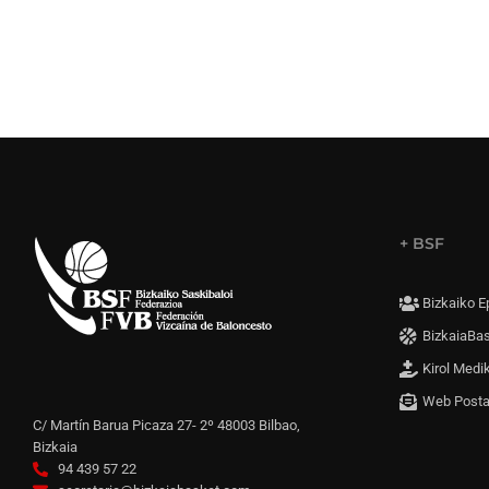
+ BSF
Bizkaiko E
BizkaiaBa
Kirol Medi
Web Post
C/ Martín Barua Picaza 27- 2º 48003 Bilbao,
Bizkaia
94 439 57 22