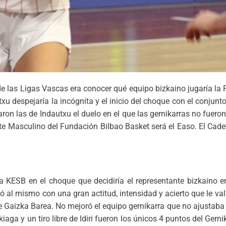
e las Ligas Vascas era conocer qué equipo bizkaino jugaría la F
xu despejaría la incógnita y el inicio del choque con el conjunt
aron las de Indautxu el duelo en el que las gernikarras no fuero
dete Masculino del Fundación Bilbao Basket será el Easo. El Cad
a KESB en el choque que decidiría el representante bizkaino en
lió al mismo con una gran actitud, intensidad y acierto que le val
 Gaizka Barea. No mejoró el equipo gernikarra que no ajustaba 
aga y un tiro libre de Idiri fueron los únicos 4 puntos del Gerni