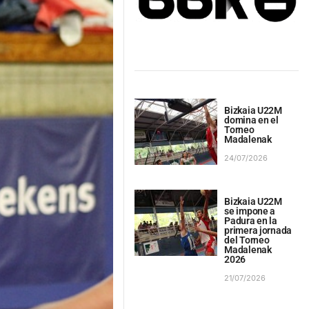
Bizkaia U22M
domina en el
Torneo
Madalenak
24/07/2026
Bizkaia U22M
se impone a
Padura en la
primera jornada
del Torneo
Madalenak
2026
21/07/2026