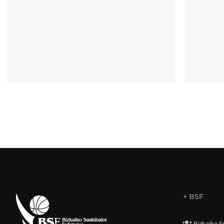
+ BSF
Bizkaiko E