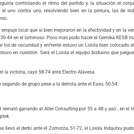
uiría controlando el ritmo del partido y la situación el conjun
 el uno contra uno, resolviendo bien en la pintura, las de I
nso.
 empuje local que si bien mejoraron en la efectividad y en la ver
n 30-44 en el luminoso. Poco más pudo hacer el Gernika KESB más
e los de oscuridad y enfrente estuvo un Loiola bien colocado 
stuvo en cuestión. Será el Loiola el equipo bizkaino que juegue
er la victoria, cayó 58-74 ante Electro Alavesa.
segundo de grupo pese a la derrota ante el Easo, 50-54.
t remató ganando al Alter Consulting por 55 a 48 y asó , en el 
itek.
se llevó el derbi ante el Zornotza, 51-72, el Loiola Indautxu pu