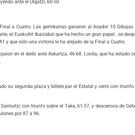
yendo ante el Urgatzi, 60-50.
Final a Cuatro. Las gernikarras ganaron al Asador 10 Gibajas 
rte, el EuskoArt Ibaizabal que ha hecho un gran papel , se despi
1 y que sólo una victoria le ha alejado de la Final a Cuatro.
ojaron en el derbi ante Askartza, 46-68. Loiola, que ha estado 
.
o su segunda plaza y billete par el Estatal y cerró con triunfo
 Santurtzi con triunfo sobre el Take, 61-57, y descensos de Get
ulones por 87 a 96.