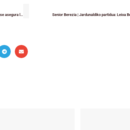
El Lointek Gernika confirma el factor cancha en los playoffs y el RETAbet se asegura la lucha por el ascenso
Senior Berezia | Jardunaldiko partidua: Leioa Be