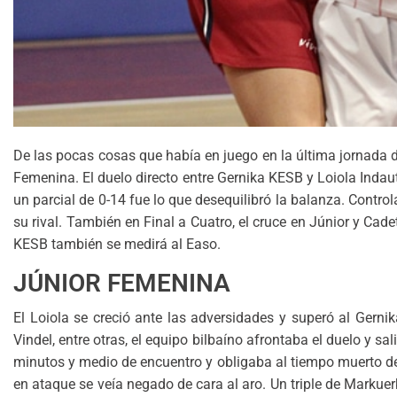
De las pocas cosas que había en juego en la última jornada d
Femenina. El duelo directo entre Gernika KESB y Loiola Indaut
un parcial de 0-14 fue lo que desequilibró la balanza. Control
su rival. También en Final a Cuatro, el cruce en Júnior y Ca
KESB también se medirá al Easo.
JÚNIOR FEMENINA
El Loiola se creció ante las adversidades y superó al Gernik
Vindel, entre otras, el equipo bilbaíno afrontaba el duelo y sa
minutos y medio de encuentro y obligaba al tiempo muerto de
en ataque se veía negado de cara al aro. Un triple de Markuerki