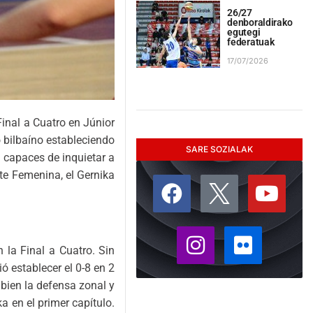
26/27
denboraldirako
egutegi
federatuak
17/07/2026
inal a Cuatro en Júnior
o bilbaíno estableciendo
SARE SOZIALAK
n capaces de inquietar a
ete Femenina, el Gernika
 la Final a Cuatro. Sin
ió establecer el 0-8 en 2
bien la defensa zonal y
ka en el primer capítulo.