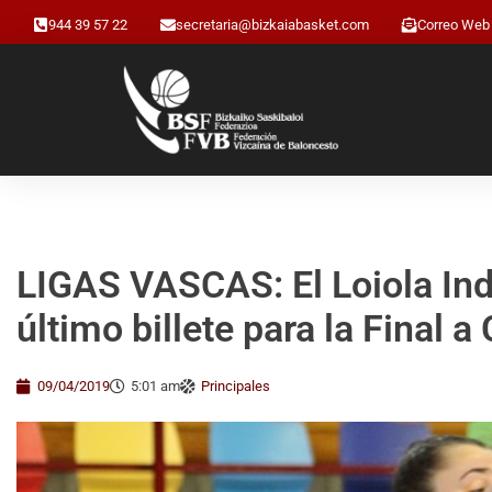
944 39 57 22
secretaria@bizkaiabasket.com
Correo Web
LIGAS VASCAS: El Loiola Inda
último billete para la Final a
09/04/2019
5:01 am
Principales