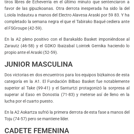
tiros libres de Echeverria en el último minuto que sentenciaron a
favor de las gipuzkoanas. Otra derrota inesperada ha sido la del
Loiola Indautxu a manos del Electro Alavesa Araski por 59 83. Y ha
completado la semana negra el que el Tabirako Baqué cediera ante
el FSGroupe (42-59).
En la A2 pleno positivo con el Barakaldo Basket imponiéndose al
Zarautz (46-58) y el GDKO Ibaizabal Lointek Gernika haciendo lo
propio ante el Araski (52-59).
JUNIOR MASCULINA
Dos victorias en dos encuentros para los equipos bizkainos de esta
categoría en la A1. El Fundación Bilbao Basket fue notablemente
superior al Take (99-41) y el Santurtzi protagonizó la sorpresa al
superar al Easo en Donostia (71-83) y meterse así de lleno en la
lucha por el cuarto puesto.
En la A2 Askartza sufrió la primera derrota de esta fase a manos del
Toju (74-57) pero se mantiene líder.
CADETE FEMENINA