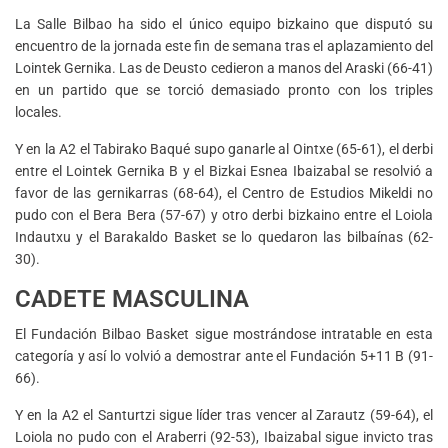
La Salle Bilbao ha sido el único equipo bizkaino que disputó su
encuentro de la jornada este fin de semana tras el aplazamiento del
Lointek Gernika. Las de Deusto cedieron a manos del Araski (66-41)
en un partido que se torció demasiado pronto con los triples
locales.
Y en la A2 el Tabirako Baqué supo ganarle al Ointxe (65-61), el derbi
entre el Lointek Gernika B y el Bizkai Esnea Ibaizabal se resolvió a
favor de las gernikarras (68-64), el Centro de Estudios Mikeldi no
pudo con el Bera Bera (57-67) y otro derbi bizkaino entre el Loiola
Indautxu y el Barakaldo Basket se lo quedaron las bilbaínas (62-
30).
CADETE MASCULINA
El Fundación Bilbao Basket sigue mostrándose intratable en esta
categoría y así lo volvió a demostrar ante el Fundación 5+11 B (91-
66).
Y en la A2 el Santurtzi sigue líder tras vencer al Zarautz (59-64), el
Loiola no pudo con el Araberri (92-53), Ibaizabal sigue invicto tras