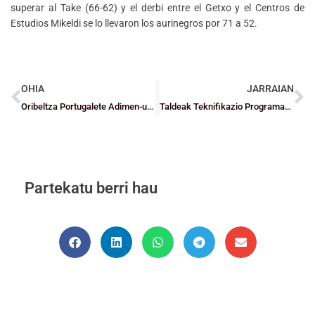
superar al Take (66-62) y el derbi entre el Getxo y el Centros de
Estudios Mikeldi se lo llevaron los aurinegros por 71 a 52.
OHIA
JARRAIAN
Oribeltza Portugalete Adimen-urritasun duten Jokalarien Saskibaloi Ligako sailkapenaren lehen postuan finkatu da
Taldeak Teknifikazio Programan finkatzen dira
Partekatu berri hau