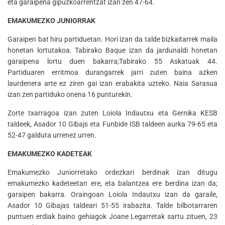
eta garaipena gipuzkoarrentzat izan zen 47-64.
EMAKUMEZKO JUNIORRAK
Garaipen bat hiru partiduetan. Hori izan da talde bizkaitarrek maila
honetan lortutakoa. Tabirako Baque izan da jardunaldi honetan
garaipena lortu duen bakarra;Tabirako 55 Askatuak 44.
Partiduaren erritmoa durangarrek jarri zuten baina azken
laurdenera arte ez ziren gai izan erabakita uzteko. Naia Sarasua
izan zen partiduko onena 16 punturekin.
Zorte txarragoa izan zuten Loiola Indautxu eta Gernika KESB
taldeek, Asador 10 Gibajs eta Funbide ISB taldeen aurka 79-65 eta
52-47 galduta urrenez urren.
EMAKUMEZKO KADETEAK
Emakumezko Juniorretako ordezkari berdinak izan ditugu
emakumezko kadeteetan ere, eta balantzea ere berdina izan da;
garaipen bakarra. Oraingoan Loiola Indautxu izan da garaile,
Asador 10 Gibajas taldeari 51-55 irabazita. Talde bilbotarraren
puntuen erdiak baino gehiagok Joane Legarretak sartu zituen, 23