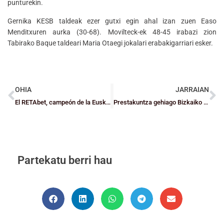
punturekin.
Gernika KESB taldeak ezer gutxi egin ahal izan zuen Easo
Menditxuren aurka (30-68). Movilteck-ek 48-45 irabazi zion
Tabirako Baque taldeari Maria Otaegi jokalari erabakigarriari esker.
OHIA
JARRAIAN
El RETAbet, campeón de la Euskal Kopa y el Santurtzi certifica su pase a la final de la EBA
Prestakuntza gehiago Bizkaiko Aurreselekzioentzat
Partekatu berri hau