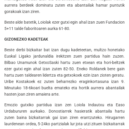
aurrera berdeek dominatu zuten eta abantailak hamar puntutik
gorakoak izan ziren.
Beste alde batetik, Loiolak ezer gutxi egin ahal izan zuen Fundacion
5+11 talde faboritoaren aurka 61-80.
GIZONEZKO KADETEAK
Beste derbi bizkaitar bat izan dugu kadeteetan, multzo honetako
Euskal Ligako jardunaldia irekitzen zuen partidua hain zuzen.
Bilbao Unamunok GetxoSaski hartu zuen etxean eta hori-beltzek
ezer gutxi egin ahal izan zuten 82-50. Eneko Roldanek bere gain
hartu zuen taldearen lidertza eta getxokoek ezin izan zioten geratu.
Uribe Kostakoek ez zuten beharrezko eraginkortasuna izan 9.
Minutuko 18-6koari buelta emateko eta hortik aurrera abantailak
hasten joan ziren amaiera arte.
Emozio gutxiko partidua izan zen Loiola Indautxu eta Easo
Urdabururen aurkako. Donostiarrek hasieratik abantaila hartu
zuten baina bizkaitarrak gai izan ziren erantzuteko. Hirugarren
laurdenean ordea, 5-24ko partzialak lur jota utzi zituen bizkaitarrak