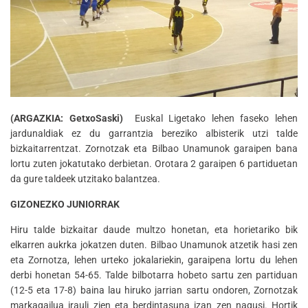
(ARGAZKIA: GetxoSaski)
Euskal Ligetako lehen faseko lehen
jardunaldiak ez du garrantzia bereziko albisterik utzi talde
bizkaitarrentzat. Zornotzak eta Bilbao Unamunok garaipen bana
lortu zuten jokatutako derbietan. Orotara 2 garaipen 6 partiduetan
da gure taldeek utzitako balantzea.
GIZONEZKO JUNIORRAK
Hiru talde bizkaitar daude multzo honetan, eta horietariko bik
elkarren aukrka jokatzen duten. Bilbao Unamunok atzetik hasi zen
eta Zornotza, lehen urteko jokalariekin, garaipena lortu du lehen
derbi honetan 54-65. Talde bilbotarra hobeto sartu zen partiduan
(12-5 eta 17-8) baina lau hiruko jarrian sartu ondoren, Zornotzak
markagailua irauli zien eta berdintasuna izan zen nagusi. Hortik