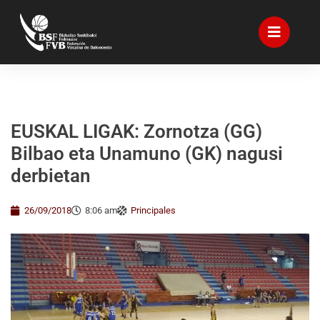
EUSKAL LIGAK: Zornotza (GG)
Bilbao eta Unamuno (GK) nagusi
derbietan
26/09/2018
8:06 am
Principales