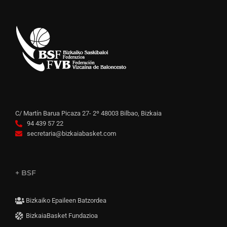
C/ Martín Barua Picaza 27- 2º 48003 Bilbao, Bizkaia
94 439 57 22
secretaria@bizkaiabasket.com
+ BSF
Bizkaiko Epaileen Batzordea
BizkaiaBasket Fundazioa