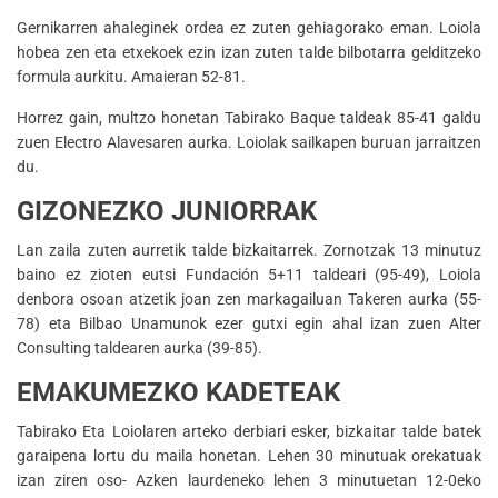
Gernikarren ahaleginek ordea ez zuten gehiagorako eman. Loiola
hobea zen eta etxekoek ezin izan zuten talde bilbotarra gelditzeko
formula aurkitu. Amaieran 52-81.
Horrez gain, multzo honetan Tabirako Baque taldeak 85-41 galdu
zuen Electro Alavesaren aurka. Loiolak sailkapen buruan jarraitzen
du.
GIZONEZKO JUNIORRAK
Lan zaila zuten aurretik talde bizkaitarrek. Zornotzak 13 minutuz
baino ez zioten eutsi Fundación 5+11 taldeari (95-49), Loiola
denbora osoan atzetik joan zen markagailuan Takeren aurka (55-
78) eta Bilbao Unamunok ezer gutxi egin ahal izan zuen Alter
Consulting taldearen aurka (39-85).
EMAKUMEZKO KADETEAK
Tabirako Eta Loiolaren arteko derbiari esker, bizkaitar talde batek
garaipena lortu du maila honetan. Lehen 30 minutuak orekatuak
izan ziren oso- Azken laurdeneko lehen 3 minutuetan 12-0eko