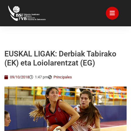
EUSKAL LIGAK: Derbiak Tabirako
(EK) eta Loiolarentzat (EG)
09/10/2018
1:47 pm
Principales