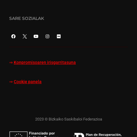
SARE SOZIALAK
⇒
Konpromisoaren irisgarritasuna
⇒
Cookie panela
2023 © Bizkaiko Saskibaloi Federazioa