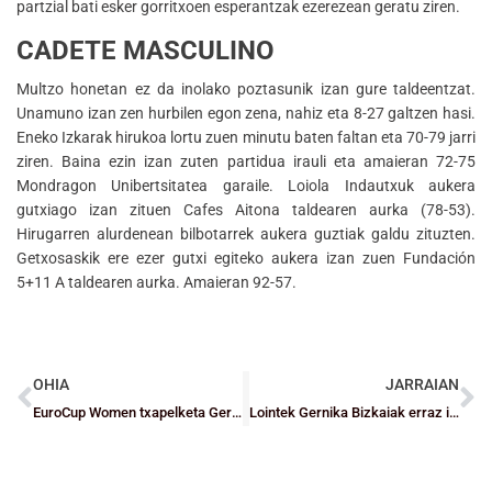
partzial bati esker gorritxoen esperantzak ezerezean geratu ziren.
CADETE MASCULINO
Multzo honetan ez da inolako poztasunik izan gure taldeentzat.
Unamuno izan zen hurbilen egon zena, nahiz eta 8-27 galtzen hasi.
Eneko Izkarak hirukoa lortu zuen minutu baten faltan eta 70-79 jarri
ziren. Baina ezin izan zuten partidua irauli eta amaieran 72-75
Mondragon Unibertsitatea garaile. Loiola Indautxuk aukera
gutxiago izan zituen Cafes Aitona taldearen aurka (78-53).
Hirugarren alurdenean bilbotarrek aukera guztiak galdu zituzten.
Getxosaskik ere ezer gutxi egiteko aukera izan zuen Fundación
5+11 A taldearen aurka. Amaieran 92-57.
OHIA
JARRAIAN
EuroCup Women txapelketa Gernikan
Lointek Gernika Bizkaiak erraz irabazi du Namur taldeari eta Eurocupeko Multzoen fasea hurbil dauka