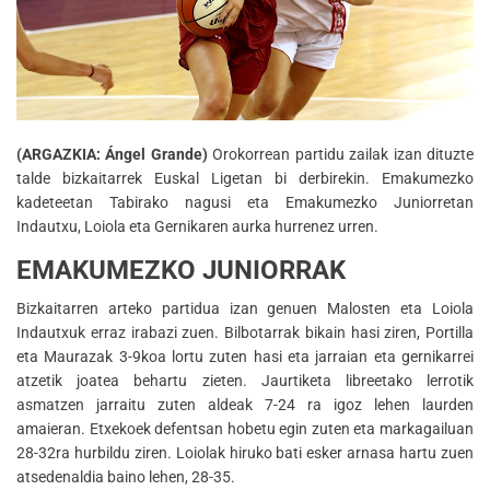
(ARGAZKIA: Ángel Grande)
Orokorrean partidu zailak izan dituzte
talde bizkaitarrek Euskal Ligetan bi derbirekin. Emakumezko
kadeteetan Tabirako nagusi eta Emakumezko Juniorretan
Indautxu, Loiola eta Gernikaren aurka hurrenez urren.
EMAKUMEZKO JUNIORRAK
Bizkaitarren arteko partidua izan genuen Malosten eta Loiola
Indautxuk erraz irabazi zuen. Bilbotarrak bikain hasi ziren, Portilla
eta Maurazak 3-9koa lortu zuten hasi eta jarraian eta gernikarrei
atzetik joatea behartu zieten. Jaurtiketa libreetako lerrotik
asmatzen jarraitu zuten aldeak 7-24 ra igoz lehen laurden
amaieran. Etxekoek defentsan hobetu egin zuten eta markagailuan
28-32ra hurbildu ziren. Loiolak hiruko bati esker arnasa hartu zuen
atsedenaldia baino lehen, 28-35.