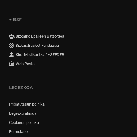
+ BSF
Bizkaiko Epaileen Batzordea
BizkaiaBasket Fundazioa
Kirol Medikuntza / ASFEDEBI
Web Posta
LEGEZKOA
Pribatutasun politika
Legezko abisua
Cookieen politika
Formulario