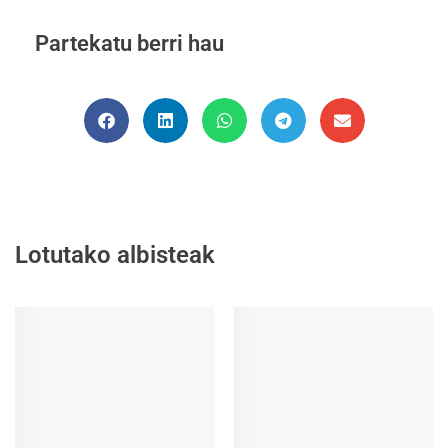
Partekatu berri hau
Lotutako albisteak