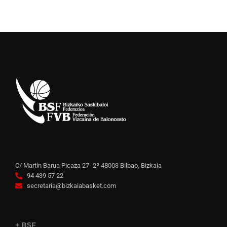
C/ Martín Barua Picaza 27- 2º 48003 Bilbao, Bizkaia
94 439 57 22
secretaria@bizkaiabasket.com
+ BSF