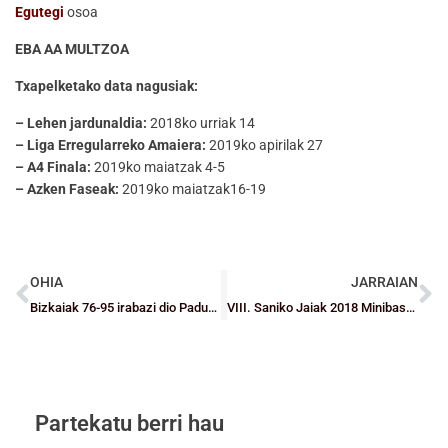
Egutegi
osoa
EBA AA MULTZOA
Txapelketako data nagusiak:
– Lehen jardunaldia:
2018ko urriak 14
– Liga Erregularreko Amaiera:
2019ko apirilak 27
– A4 Finala:
2019ko maiatzak 4-5
– Azken Faseak:
2019ko maiatzak16-19
OHIA
JARRAIAN
Bizkaiak 76-95 irabazi dio Padurari, LIII. Madalenak 2018 Torneoko lehen jardunaldian
VIII. Saniko Jaiak 2018 Minibasket Torneoa
Partekatu berri hau