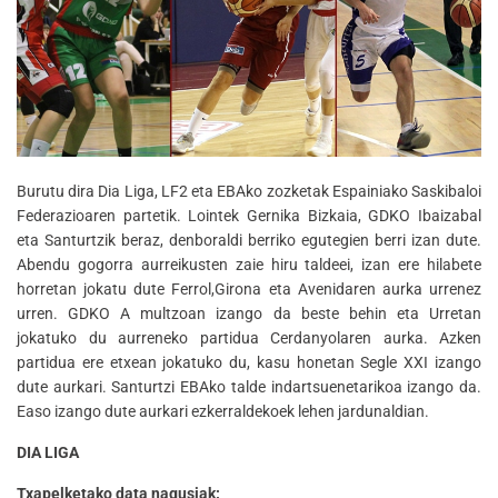
Burutu dira Dia Liga, LF2 eta EBAko zozketak Espainiako Saskibaloi
Federazioaren partetik. Lointek Gernika Bizkaia, GDKO Ibaizabal
eta Santurtzik beraz, denboraldi berriko egutegien berri izan dute.
Abendu gogorra aurreikusten zaie hiru taldeei, izan ere hilabete
horretan jokatu dute Ferrol,Girona eta Avenidaren aurka urrenez
urren. GDKO A multzoan izango da beste behin eta Urretan
jokatuko du aurreneko partidua Cerdanyolaren aurka. Azken
partidua ere etxean jokatuko du, kasu honetan Segle XXI izango
dute aurkari. Santurtzi EBAko talde indartsuenetarikoa izango da.
Easo izango dute aurkari ezkerraldekoek lehen jardunaldian.
DIA LIGA
Txapelketako data nagusiak: