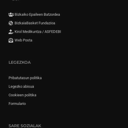
Bizkaiko Epaileen Batzordea
BizkaiaBasket Fundazioa
Kirol Medikuntza / ASFEDEBI
Web Posta
LEGEZKOA
Pribatutasun politika
Legezko abisua
Cookieen politika
Formulario
SARE SOZIALAK