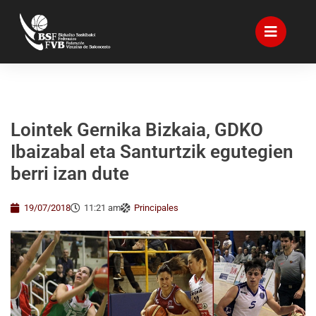
Lointek Gernika Bizkaia, GDKO
Ibaizabal eta Santurtzik egutegien
berri izan dute
19/07/2018
11:21 am
Principales