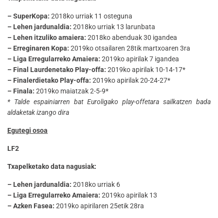
– SuperKopa:
2018ko urriak 11 osteguna
– Lehen jardunaldia:
2018ko urriak 13 larunbata
– Lehen itzuliko amaiera:
2018ko abenduak 30 igandea
– Erreginaren Kopa:
2019ko otsailaren 28tik martxoaren 3ra
– Liga Erregularreko Amaiera:
2019ko apirilak 7 igandea
– Final Laurdenetako Play-offa:
2019ko apirilak 10-14-17*
– Finalerdietako Play-offa:
2019ko apirilak 20-24-27*
– Finala:
2019ko maiatzak 2-5-9*
* Talde espainiarren bat Euroligako play-offetara sailkatzen bada
aldaketak izango dira
Egutegi osoa
LF2
Txapelketako data nagusiak:
– Lehen jardunaldia:
2018ko urriak 6
– Liga Erregularreko Amaiera:
2019ko apirilak 13
– Azken Fasea:
2019ko apirilaren 25etik 28ra