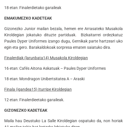
18 etan: Finalerdietako garaileak
EMAKUMEZKO KADETEAK
Gizonezko Junior mailan bezala, hemen ere Arrasateko Musakola
Kiroldegian jokatuko dituzte partiduak. Bizkaitarrei ordezkatuz
Paules Dyper Uniformes izango dugu, Gernikak parte hartzeari uko
egin eta gero. Barakaldokoak sorpresa ematen saiatuko dira.
Finalerdiak (larunbata14) Musakola Kiroldegian
16 etan: Cafés Aitona Askatuak – Paules Dyper Uniformes
18 etan: Mondragon Unibertsitatea A – Araski
Finala (igandea15) Iturripe Kiroldegian
12 etan: Finalerdieetako garaileak.
GIZONEZKO KADETEAK
Maila hau Deustuko La Salle Kiroldegian ospatuko da, non horiak
A1 mailan tokia bat lortzeko lehiatuko diren.