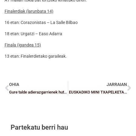
Finalerdiak (larunbata 14)
16 etan: Corazonistas – La Salle Bilbao
18 etan: Urgatzi – Easo Adarra
Finala (igandea 15)
13 etan: Finalerdietako garaileak.
OHIA
JARRAIAN
Gure talde adierazgarrienek huts egin dute, soilik Zornotzak eskuratu du garaipena
EUSKADIKO MINI TXAPELKETAK: Deialdiak eta bidai plana
Partekatu berri hau