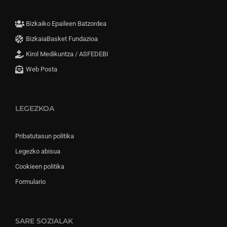
Bizkaiko Epaileen Batzordea
BizkaiaBasket Fundazioa
Kirol Medikuntza / ASFEDEBI
Web Posta
LEGEZKOA
Pribatutasun politika
Legezko abisua
Cookieen politika
Formulario
SARE SOZIALAK