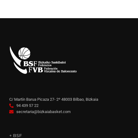
C/ Martín Barua Picaza 27- 2º 48003 Bilbao, Bizkaia
94 439 57 22
secretaria@bizkaiabasket.com
+ BSF