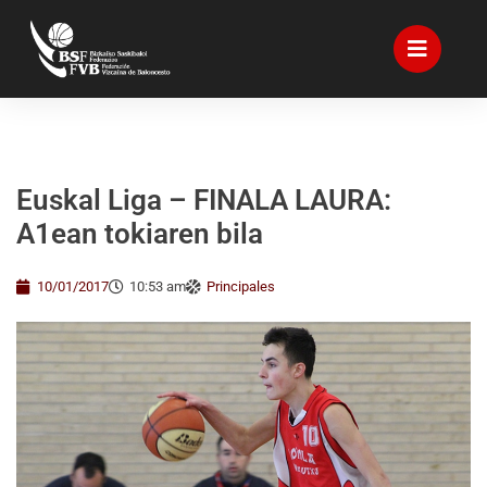
Euskal Liga – FINALA LAURA:
A1ean tokiaren bila
10/01/2017
10:53 am
Principales