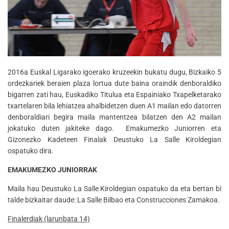
2016a Euskal Ligarako igoerako kruzeekin bukatu dugu, Bizkaiko 5
ordezkariek beraien plaza lortua dute baina oraindik denboraldiko
bigarren zati hau, Euskadiko Titulua eta Espainiako Txapelketarako
txartelaren bila lehiatzea ahalbidetzen duen A1 mailan edo datorren
denboraldiari begira maila mantentzea bilatzen den A2 mailan
jokatuko duten jakiteke dago. Emakumezko Juniorren eta
Gizonezko Kadeteen Finalak Deustuko La Salle Kiroldegian
ospatuko dira.
EMAKUMEZKO JUNIORRAK
Maila hau Deustuko La Salle Kiroldegian ospatuko da eta bertan bi
talde bizkaitar daude: La Salle Bilbao eta Construcciones Zamakoa.
Finalerdiak (larunbata 14)