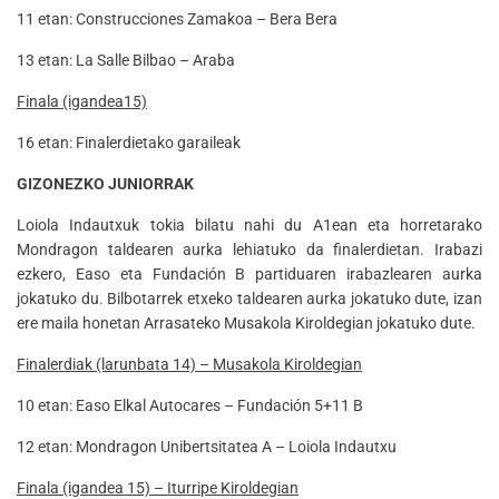
11 etan: Construcciones Zamakoa – Bera Bera
13 etan: La Salle Bilbao – Araba
Finala (igandea15)
16 etan: Finalerdietako garaileak
GIZONEZKO JUNIORRAK
Loiola Indautxuk tokia bilatu nahi du A1ean eta horretarako
Mondragon taldearen aurka lehiatuko da finalerdietan. Irabazi
ezkero, Easo eta Fundación B partiduaren irabazlearen aurka
jokatuko du. Bilbotarrek etxeko taldearen aurka jokatuko dute, izan
ere maila honetan Arrasateko Musakola Kiroldegian jokatuko dute.
Finalerdiak (larunbata 14) – Musakola Kiroldegian
10 etan: Easo Elkal Autocares – Fundación 5+11 B
12 etan: Mondragon Unibertsitatea A – Loiola Indautxu
Finala (igandea 15) – Iturripe Kiroldegian