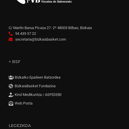
C/ Martín Barua Picaza 27- 2º 48003 Bilbao, Bizkaia
94 439 57 22
secretaria@bizkaiabasket.com
+ BSF
Bizkaiko Epaileen Batzordea
BizkaiaBasket Fundazioa
Kirol Medikuntza / ASFEDEBI
Web Posta
LEGEZKOA