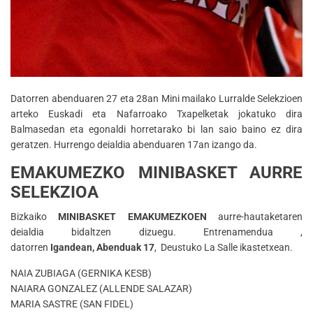
Datorren abenduaren 27 eta 28an Mini mailako Lurralde Selekzioen
arteko Euskadi eta Nafarroako Txapelketak jokatuko dira
Balmasedan eta egonaldi horretarako bi lan saio baino ez dira
geratzen. Hurrengo deialdia abenduaren 17an izango da.
EMAKUMEZKO MINIBASKET AURRE
SELEKZIOA
Bizkaiko
MINIBASKET
EMAKUM
EZKOEN
aurre-hautaketaren
deialdia bidaltzen dizuegu. Entrenamendua ,
datorren
Igandean,
Abenduak 17
, Deustuko La Salle ikastetxean.
NAIA ZUBIAGA (GERNIKA KESB)
NAIARA GONZALEZ (ALLENDE SALAZAR)
MARIA SASTRE (SAN FIDEL)