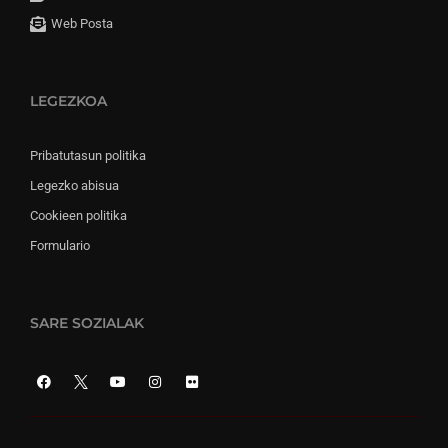
Web Posta
LEGEZKOA
Pribatutasun politika
Legezko abisua
Cookieen politika
Formulario
SARE SOZIALAK