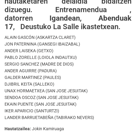
hautaketaren deialdia bidaltzen
dizuegu. Entrenamendua ,
datorren
Igandean,
Abenduak
17
, Deustuko La Salle ikastetxean.
ALAIN GASCÓN (ASKARTZA CLARET)
JON PATERNINA (GANSEGI IBAIZABAL)
ANDER LAISEKA (GETXO)
PABLO ZORELLE (LOIOLA INDAUTXU)
SERGIO SANCHEZ (MADRE DE DIOS)
ANDER AGUIRRE (PADURA)
GALDER MARTINEZ (PAULES)
DJIBRIL KEITA (SALLEKO)
UNAX HORMAETXEA (SAN JOSE JESUITAK)
SENDOA OSCOZ (SAN JOSE JESUITAK)
EKAIN PUENTE (SAN JOSE JESUITAK)
IKER APARICIO (SANTURTZI)
LANDER BARRUETABEÑA (TABIRAKO NEVERS)
Hautatzailea
:
Jokin Kamiruaga