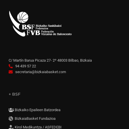
C/ Martín Barua Picaza 27- 2º 48003 Bilbao, Bizkaia
94 439 57 22
secretaria@bizkaiabasket.com
+ BSF
Bizkaiko Epaileen Batzordea
BizkaiaBasket Fundazioa
Kirol Medikuntza / ASFEDEBI