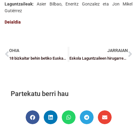
Laguntzaileak
:
Asier Bilbao, Eneritz Gonzalez eta Jon Mikel
Gutiérrez
Deialdia
OHIA
JARRAIAN
18 bizkaitar behin betiko Euskadiko Selekzioetan
Eskola Laguntzaileen hirugarren formakuntza saioa burutuko dugu Escolapiosen
Partekatu berri hau