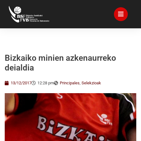
Bizkaiko minien azkenaurreko
deialdia
13/12/2017
12:28 pm
Principales
,
Selekzioak