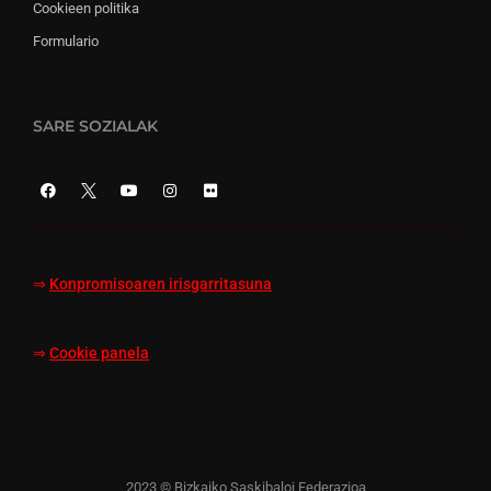
Cookieen politika
Formulario
SARE SOZIALAK
⇒
Konpromisoaren irisgarritasuna
⇒
Cookie panela
2023 © Bizkaiko Saskibaloi Federazioa