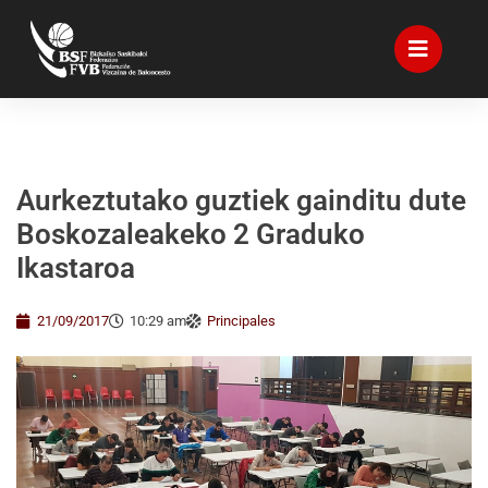
Aurkeztutako guztiek gainditu dute
Boskozaleakeko 2 Graduko
Ikastaroa
21/09/2017
10:29 am
Principales