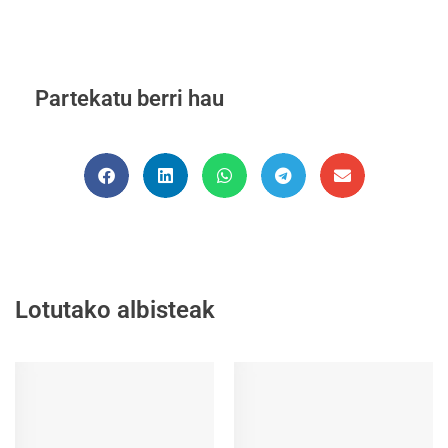
Partekatu berri hau
Lotutako albisteak