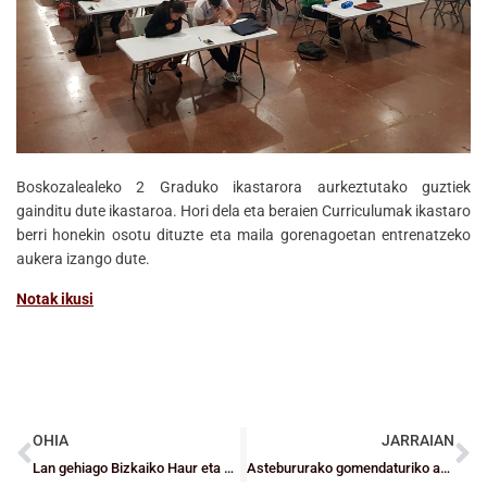
Boskozalealeko 2 Graduko ikastarora aurkeztutako guztiek
gainditu dute ikastaroa. Hori dela eta beraien Curriculumak ikastaro
berri honekin osotu dituzte eta maila gorenagoetan entrenatzeko
aukera izango dute.
Notak ikusi
OHIA
JARRAIAN
Lan gehiago Bizkaiko Haur eta Kadeteentzat
Astebururako gomendaturiko agenda