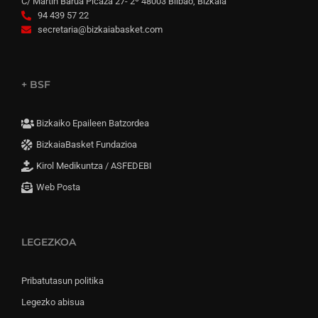
C/ Martín Barua Picaza 27- 2º 48003 Bilbao, Bizkaia
94 439 57 22
secretaria@bizkaiabasket.com
+ BSF
Bizkaiko Epaileen Batzordea
BizkaiaBasket Fundazioa
Kirol Medikuntza / ASFEDEBI
Web Posta
LEGEZKOA
Pribatutasun politika
Legezko abisua