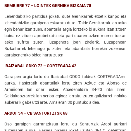
BEMBIBRE 77 – LOINTEK GERNIKA BIZKAIA 78
Lehendabiziko partidua jokatu dute Gernikarrek etxetik kanpo eta
lehendabiziko garaipena eskuratu dute. Talde Gernikarrak lan asko
egin behar izan zuen, abantaila argia lortzeko bi aukera izan zituen
baina ez zituen aprobetxatu eta partiduaren azken momentuetan
asko sufritu zuten, luzapenera joan zirelarik. Luzapenean
Bizkaitarrek lehenago jo zuten eta abantaila horrekin zuzenean
garaipenerako bidea hartu zuten.
IBAIZABAL GDKO 72 – CORTEGADA 42
Garaipen argia lortu du Ibaizabal GDKO taldeak CORTEGADAren
aurka. Hasieratik abantailak lortu ziren Azkue eta Alonso de
Armiñoren lan onari esker. Atsedenaldira 34-20 iritsi ziren.
Galdakaoztarrek lan serioa eginez jarraitu zuten galiziarrei inolako
aukerarik gabe utzi arte. Amaieran 30 puntuko aldea.
ARDOI 54 – CB SANTURTZI SK 68
Oso garaipen garrantzitsua lortu du Santurtzik Ardoi aurkari
zuzenaren aurka. Hasiera bikaina jokatu zuten (9-17), defentsan