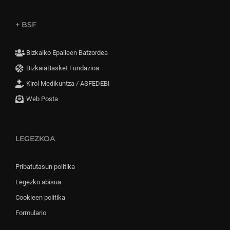
+ BSF
Bizkaiko Epaileen Batzordea
BizkaiaBasket Fundazioa
Kirol Medikuntza / ASFEDEBI
Web Posta
LEGEZKOA
Pribatutasun politika
Legezko abisua
Cookieen politika
Formulario