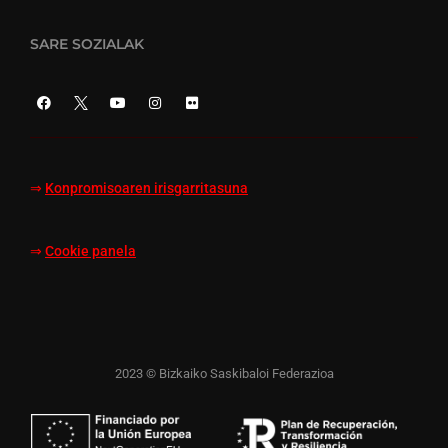
SARE SOZIALAK
⇒
Konpromisoaren irisgarritasuna
⇒
Cookie panela
2023 © Bizkaiko Saskibaloi Federazioa