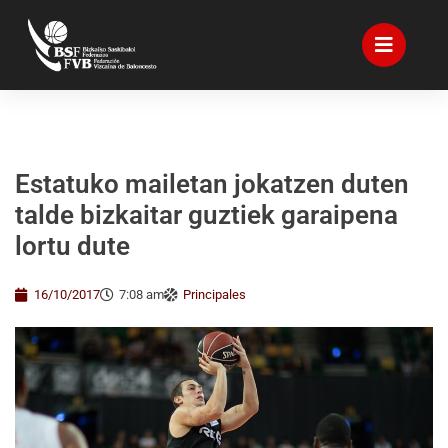
Estatuko mailetan jokatzen duten
talde bizkaitar guztiek garaipena
lortu dute
16/10/2017
7:08 am
Principales