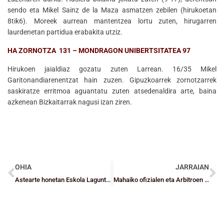
sendo eta Mikel Sainz de la Maza asmatzen zebilen (hirukoetan
8tik6). Moreek aurrean mantentzea lortu zuten, hirugarren
laurdenetan partidua erabakita utziz.
HA ZORNOTZA 131 – MONDRAGON UNIBERTSITATEA 97
Hirukoen jaialdiaz gozatu zuten Larrean. 16/35 Mikel
Garitonandiarenentzat hain zuzen. Gipuzkoarrek zornotzarrek
saskiratze erritmoa aguantatu zuten atsedenaldira arte, baina
azkenean Bizkaitarrak nagusi izan ziren.
OHIA
JARRAIAN
Astearte honetan Eskola Laguntzailea Programaren bilera
Mahaiko ofizialen eta Arbitroen Ikastaroa