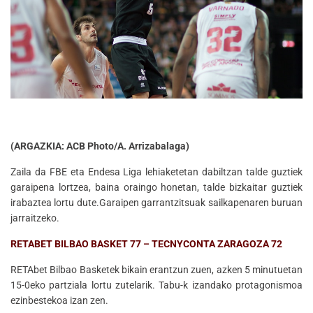
(ARGAZKIA: ACB Photo/A. Arrizabalaga)
Zaila da FBE eta Endesa Liga lehiaketetan dabiltzan talde guztiek
garaipena lortzea, baina oraingo honetan, talde bizkaitar guztiek
irabaztea lortu dute.Garaipen garrantzitsuak sailkapenaren buruan
jarraitzeko.
RETABET BILBAO BASKET 77 – TECNYCONTA ZARAGOZA 72
RETAbet Bilbao Basketek bikain erantzun zuen, azken 5 minutuetan
15-0eko partziala lortu zutelarik. Tabu-k izandako protagonismoa
ezinbestekoa izan zen.