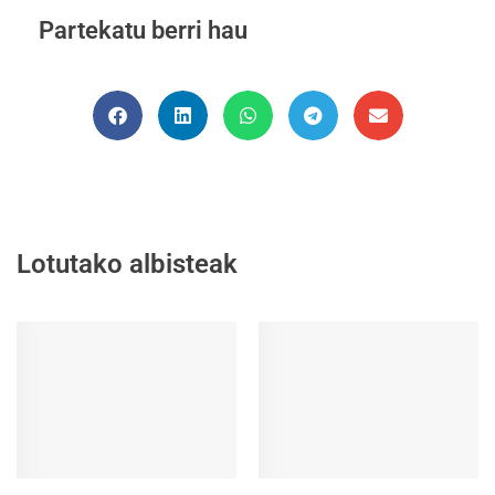
Partekatu berri hau
Lotutako albisteak