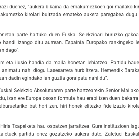
erazi duenez, “aukera bikaina da emakumezkoen goi mailako ki
Emakumezko kirolari bultzada emateko aukera paregabea dugu
netan parte hartuko duen Euskal Selekzioari buruzko gakoa
zio handi izango ditu aurrean. Espainia Europako rankingeko 
an dago”.
re eta ilusio handia da maila honetan lehiatzea. Partidu haue
 animatu nahi diogu Lasesarrera hurbiltzera. Hemendik Baraka
izan dadin egindako lan guztia goraipatu nahi du”.
uskal Selekzio Absolutuaren parte hartzearekin Senior Mailako
u, izan ere Europa osoan formula hau erabiltzen duen bakarra 
uruetariko bat hori zen, hiri honek elitezko fidelizazio kiro
iria Txapelketa hau ospatzen jarraitzea. Gure instituzioen lag
o zaletuek partidu onez gozatzeko aukera dute. Zaletuei Euska