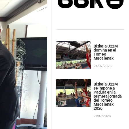
Bizkaia U22M
domina en el
Torneo
Madalenak
24/07/2026
Bizkaia U22M
se impone a
Padura en la
primera jornada
del Torneo
Madalenak
2026
21/07/2026