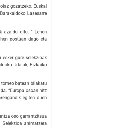
rolaz gozatzeko. Euskal
 Barakaldoko Lasesarre
k azaldu ditu. “ Lehen
lehen postuan dago eta
i esker gure selekzioak
ldoko Udalak, Bizkaiko
 torneo batean bilakatu
da. “Europa osoan hitz
larengandik egiten duen
untza oso garrantzitsua
l Selekzioa animatzera