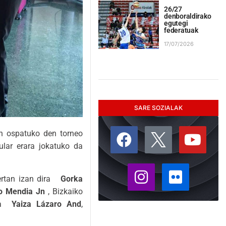
26/27
denboraldirako
egutegi
federatuak
17/07/2026
SARE SOZIALAK
an ospatuko den torneo
ular erara jokatuko da
ertan izan dira
Gorka
o Mendia Jn
, Bizkaiko
eta
Yaiza Lázaro And
,