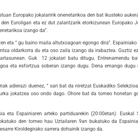
stuan Europako jokalaririk onenetarikoa den bat ikusteko aukera
 den Euroligan eta ez dut zalantzarik etorkizunean Europako J
enetarikoa izango da”.
en eta “ gu baino maila altutxoagoan egongo dira”. Espainiako 
entsa oldarkorra du eta oso zaila izango da irabaztea. Guztiz ez
zkartasunean. Guk 12 jokalari batu ditugu. Entrenamendu ba
gogoa eta esfortzua soberan izango dugu. Dena emango dugu 
iak adierazi duenez, “ sari bat da niretzat Euskadiko Selekzioa
urka jokatzea oso ondo dago. Ohore bat da torneo honetan go
ia eta Espainiaren arteko partiduarekin (20:00etan). Euskal 
 jokatuko den torneo hau Uztailaren 9an bukatuko da Espainia
esarre Kiroldegirako sarrera dohainik izango da.