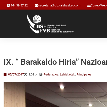
944 39 57 22
secretaria@bizkaiabasket.com
Correo Web
IX. “ Barakaldo Hiria” Nazio
05/07/2017
3:03 pm
Federazioa
,
Lehiaketak
,
Principales