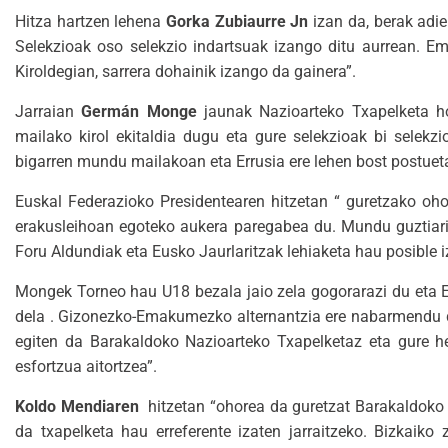
Hitza hartzen lehena
Gorka Zubiaurre Jn
izan da, berak adi
Selekzioak oso selekzio indartsuak izango ditu aurrean. 
Kiroldegian, sarrera dohainik izango da gainera”.
Jarraian
Germán Monge
jaunak Nazioarteko Txapelketa ho
mailako kirol ekitaldia dugu eta gure selekzioak bi selek
bigarren mundu mailakoan eta Errusia ere lehen bost postuet
Euskal Federazioko Presidentearen hitzetan “ guretzako oho
erakusleihoan egoteko aukera paregabea du. Mundu guztiari
Foru Aldundiak eta Eusko Jaurlaritzak lehiaketa hau posible 
Mongek Torneo hau U18 bezala jaio zela gogorarazi du eta E
dela . Gizonezko-Emakumezko alternantzia ere nabarmendu d
egiten da Barakaldoko Nazioarteko Txapelketaz eta gure helb
esfortzua aitortzea”.
Koldo Mendiaren
hitzetan “ohorea da guretzat Barakaldoko H
da txapelketa hau erreferente izaten jarraitzeko. Bizkaik