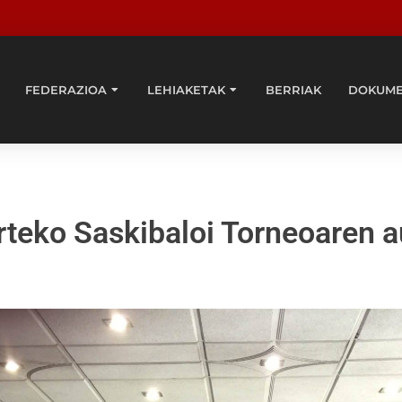
FEDERAZIOA
LEHIAKETAK
BERRIAK
DOKUM
arteko Saskibaloi Torneoaren 