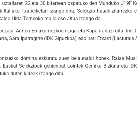
alia) uztailaren 22 eta 30 bitartean ospatuko den Munduko U19F
ak Italiako Txapelketan izango dira. Selekzio hauek zilarrezko
kaldo Hiria Torneoko maila oso altua izango da.
bezala. Aurten Emakumezkoen Liga eta Kopa irabazi ditu. Iris 
arra, Sara Iparragirre (IDK Gipuzkoa) edo Irati Etxarri (Lacturale
rontzezko domina eskuratu zuen belaunaldi honek. Raisa Mus
t. Euskal Selekzioak gehienbat Lointek Gernika Bizkaia eta ID
tuko duten kideak izango ditu.