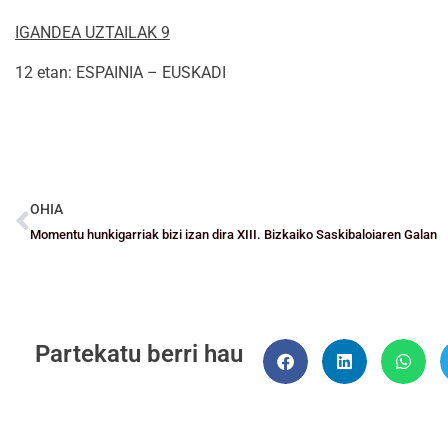
IGANDEA UZTAILAK 9
12 etan: ESPAINIA – EUSKADI
OHIA
Momentu hunkigarriak bizi izan dira XIII. Bizkaiko Saskibaloiaren Galan
Partekatu berri hau