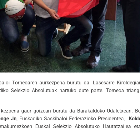
kibaloi Torneoaren aurkezpena burutu da. Lasesarre Kiroldegi
iko Selekzio Absolutuak hartuko dute parte. Torneoa triang
aurkezpena gaur goizean burutu da Barakaldoko Udaletxean. B
nge Jn
, Euskadiko Saskibaloi Federazioko Presidentea,
Kold
Emakumezkoen Euskal Selekzio Absolutuko Hautatzailea 