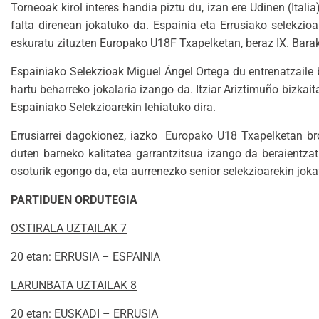
Torneoak kirol interes handia piztu du, izan ere Udinen (It
falta direnean jokatuko da. Espainia eta Errusiako selekzio
eskuratu zituzten Europako U18F Txapelketan, beraz IX. Bara
Espainiako Selekzioak Miguel Ángel Ortega du entrenatzaile 
hartu beharreko jokalaria izango da. Itziar Ariztimuño bizkait
Espainiako Selekzioarekin lehiatuko dira.
Errusiarrei dagokionez, iazko Europako U18 Txapelketan b
duten barneko kalitatea garrantzitsua izango da beraientza
osoturik egongo da, eta aurrenezko senior selekzioarekin joka
PARTIDUEN ORDUTEGIA
OSTIRALA UZTAILAK 7
20 etan: ERRUSIA – ESPAINIA
LARUNBATA UZTAILAK 8
20 etan: EUSKADI – ERRUSIA