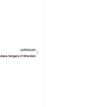
JARRAIAN
Aitana Vergara U16Farekin