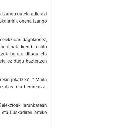
 izango dutela adierazi
okalaririk onena izango
selekzioari dagokionez,
berdinak diren bi estilo
tzuk burutu ditugu eta
eta ez dugu baztertzen
rekin jokatzea”. “ Maila
zatzea eta berarentzat
Selekzioak larunbatean
 eta Euskadiren arteko