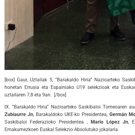
[box] Gaur, Uztailak 5, “Barakaldo Hiria” Nazioarteko Sas
honetan Errusia eta Espainiako U19 selekzioak eta Euskad
uztailaren 7,8 eta 9an. [/box]
IX. “Barakaldo Hiria” Nazioarteko Saskibaloi Torneoaren 
Zubiaurre Jn
, Barakaldoko UKE-ko Presidentea,
Germán Mo
Saskibaloi Federazioko Presidentea ,
Mario López Jn
, 
Emakumezkoen Euskal Selekzio Absolutuko jokalaria.