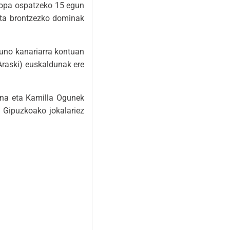
 Kopa ospatzeko 15 egun
 eta brontzezko dominak
Juno kanariarra kontuan
 Araski) euskaldunak ere
ina eta Kamilla Ogunek
K Gipuzkoako jokalariez