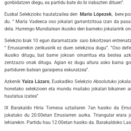
gonbidatzen diegu, ea partidu bate do bi irabazten dituen”.
Euskal Selekzioko hautatzailea den
Mario Lópezek
, bere po
du. “ María Vadeeca oso jokalari garrantzitsua izan da pasa
dela. Hurrengo Mundialean ikusiko den barneko jokalaririk on
Selekzio biak 10 egun daramatzate saio bikoitzean entrenatz
“ Errusiarrekin zerikusirik ez duen selekzioa dugu”. “Oso def
ikusiko ditugu, bat barne jokoan oinarritua eta bestea a
zentzazio onak ditugu. Agian ez dugu altura asko baina 
partiduren batean garaipena eskuratzea”.
Azkenik
Yaiza Lázaro
, Euskadiko Selekzio Absolutuko jokalar
honetako selekzioen eta mundu mailako jokalari bikainen a
hautatua izatea”
IX Barakaldo Hiria Torneoa uztailaren 7an hasiko da Errus
jokatuko du 20:00etan Errusiarren aurka. Triangular erara
lehiarekin. Partidu hau 12:00etan hasiko da. Barakaldoko Las