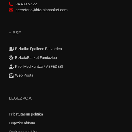
94 439 57 22
secretaria@bizkaiabasket.com
+ BSF
Bizkaiko Epaileen Batzordea
BizkaiaBasket Fundazioa
Kirol Medikuntza / ASFEDEBI
Web Posta
LEGEZKOA
Pribatutasun politika
Legezko abisua
Cookieen politika