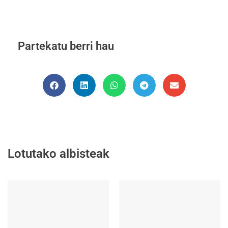
Partekatu berri hau
Lotutako albisteak