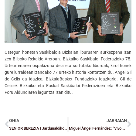
Ostegun honetan Saskibaloia Bizkaian liburuaren aurkezpena izan
zen Bilboko Rekalde Aretoan. Bizkaiko Saskibaloi Federazioko 75.
Urteurrenaren ospakizuna dela eta sortutako liburuak, kirol honek
gure lurraldean izandako 77 urteko historia kontatzen du. Angel Gil
de Celis da idazlea, BizkaiaBasket Fundazioko Idazkaria. Gil de
Celisek Bizkaiko eta Euskal Saskibaloi Federazioen eta Bizkaiko
Foru Aldundiaren laguntza izan ditu.
OHIA
JARRAIAN
SENIOR BEREZIA | Jardunaldiko partidua: Erandio Altzaga Vs Colegio Basauri (emak.)
Miguel Ángel Fernández: “Vivo el partido tan intensamente como cualquiera”