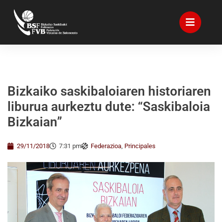
Bizkaiko saskibaloiaren historiaren
liburua aurkeztu dute: “Saskibaloia
Bizkaian”
29/11/2018
7:31 pm
Federazioa
,
Principales