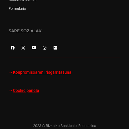
Formulario
SARE SOZIALAK
⇒
Konpromisoaren irisgarritasuna
⇒
Cookie panela
2023 © Bizkaiko Saskibaloi Federazioa