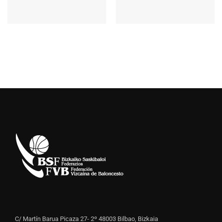
C/ Martín Barua Picaza 27- 2º 48003 Bilbao, Bizkaia