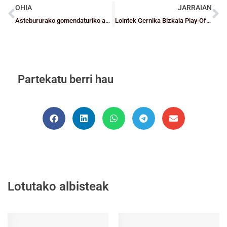
OHIA
JARRAIAN
Astebururako gomendaturiko agenda
Lointek Gernika Bizkaia Play-Offetara, ate handitik
Partekatu berri hau
Lotutako albisteak