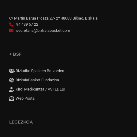
C/ Martín Barua Picaza 27- 2º 48003 Bilbao, Bizkaia
94 439 57 22
secretaria@bizkaiabasket.com
+ BSF
Bizkaiko Epaileen Batzordea
BizkaiaBasket Fundazioa
Kirol Medikuntza / ASFEDEBI
Web Posta
LEGEZKOA