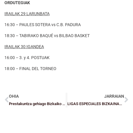
ORDUTEGIAK
IRAILAK 29 LARUNBATA
16:30 – PAULES SOTERA vs C.B. PADURA
18:30 – TABIRAKO BAQUÉ vs BILBAO BASKET
IRAILAK 30 IGANDEA
16:00 – 3. y 4. POSTUAK
18:00 – FINAL DEL TORNEO
OHIA
JARRAIAN
Prestakuntza gehiago Bizkaiko Aurreselekzioentzat
LIGAS ESPECIALES BIZKAINAS: Primera jornada marcada por la contundencia de los Fundación Bilbao Basket