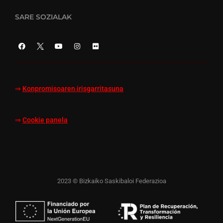
SARE SOZIALAK
⇒
Konpromisoaren irisgarritasuna
⇒
Cookie panela
2023 © Bizkaiko Saskibaloi Federazioa