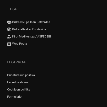
+ BSF
Bizkaiko Epaileen Batzordea
BizkaiaBasket Fundazioa
Kirol Medikuntza / ASFEDEBI
Web Posta
LEGEZKOA
Pribatutasun politika
Legezko abisua
Cookieen politika
Formulario