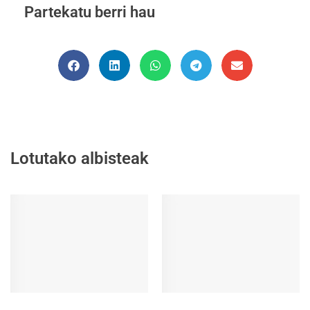
Partekatu berri hau
Lotutako albisteak