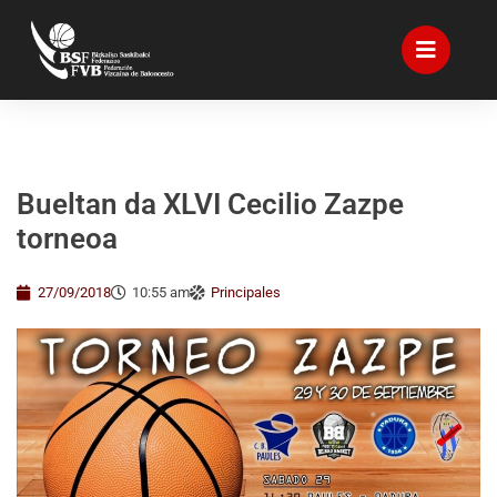
Bueltan da XLVI Cecilio Zazpe
torneoa
27/09/2018
10:55 am
Principales