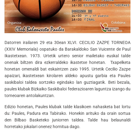
Datorren irailaren 29 eta 30ean XLVI. CECILIO ZAZPE TORNEOA
(XXIV Memoriala) ospatuko da Barakaldoko San Vuicente de Paul
Ikastetxean. 1973. Urtetik urtero senior mailetako euskal talde
onenak biltzen dira ezkerraldeko ikastetxe honetan. Txapelketa
honetan omenaldi bat eskaintzen zaio 1995. Urtetik Cecilio Zazpe
apaizari, ikastetxean kirolaren aldeko apustu garbia eta Paules
saskibaloi taldea sortzeko egindako lan guztiagatik. Beti bezala,
paules klubak Bizkaiko Saskibaloi federazioaren laguntza izango du
torneoaren antolakuntzan.
Edizio honetan, Paules klubak talde klasikoen nahasketa bat lortu
du: Paules, Padura eta Tabirako. Honekin arituko da orain sortua
den Bilbao Basketeko juniorren taldea. Talde hau belaunaldi
horretako jokalari onenez hornitua dago.