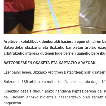
Arbitroen kolektiboak denboraldi hasieran egon ohi diren b
Batzordeko idazkaria eta Bizkaiko kantxetan arbitro ez
arbitratzeko interesa dutenen kide berrien gaineko bere iku
BATZORDEAREN OSAKETA ETA KAPTAZIO ARAZOAK
Ezer baino lehen, Bizkaiko Arbitroen Batzordeak nork osatzen
Batzordea 185 arbitro eta mahaiko ofizialez osatuta dago, 10
Kolektibo bezala dugun arazo handiena kaptazioarena da. K
da. Kirolean ahozko biolentzia desagertzeko plan zehatz b
nagusiena.