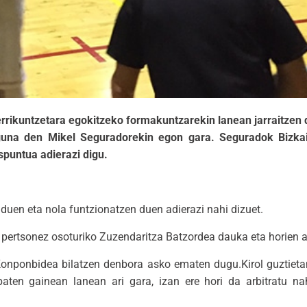
errikuntzetara egokitzeko formakuntzarekin lanean jarraitzen 
aguna den Mikel Seguradorekin egon gara. Seguradok Bizkai
spuntua adierazi digu.
 duen eta nola funtzionatzen duen adierazi nahi dizuet.
 pertsonez osoturiko Zuzendaritza Batzordea dauka eta horien a
onponbidea bilatzen denbora asko ematen dugu.Kirol guztieta
aten gainean lanean ari gara, izan ere hori da arbitratu nah