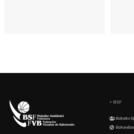
+ BSF
Bizkaiko E
BizkaiaBa