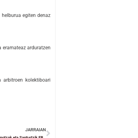
n helburua egiten denaz
ra eramateaz arduratzen
 arbitroen kolektiboari
JARRAIAN
Bilbao BSR taldeak Europako Txapeldunari irabazi dio eta Zornotzak eta Santurtzik EBA ligako sailkapenaren goiko postuetan jarraitzen du