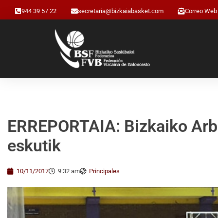
944 39 57 22
secretaria@bizkaiabasket.com
Correo Web
ERREPORTAIA: Bizkaiko Arbi
eskutik
10/11/2017
9:32 am
Principales