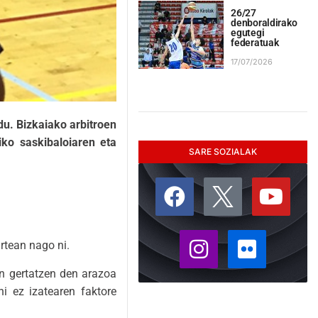
26/27
denboraldirako
egutegi
federatuak
17/07/2026
du. Bizkaiako arbitroen
ko saskibaloiaren eta
SARE SOZIALAK
rtean nago ni.
n gertatzen den arazoa
i ez izatearen faktore