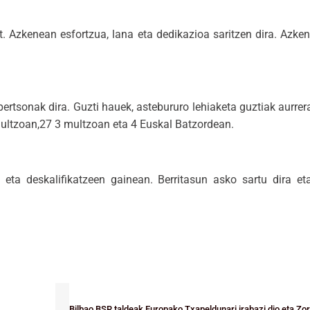
t. Azkenean esfortzua, lana eta dedikazioa saritzen dira. Azke
pertsonak dira. Guzti hauek, astebururo lehiaketa guztiak aurre
 multzoan,27 3 multzoan eta 4 Euskal Batzordean.
 eta deskalifikatzeen gainean. Berritasun asko sartu dira eta