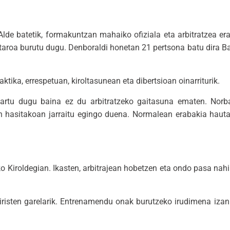
 Alde batetik, formakuntzan mahaiko ofiziala eta arbitratzea er
aroa burutu dugu. Denboraldi honetan 21 pertsona batu dira Bat
aktika, errespetuan, kiroltasunean eta dibertsioan oinarriturik.
rtu dugu baina ez du arbitratzeko gaitasuna ematen. Norbait
in hasitakoan jarraitu egingo duena. Normalean erabakia hauta
Kiroldegian. Ikasten, arbitrajean hobetzen eta ondo pasa nahi 
a iristen garelarik. Entrenamendu onak burutzeko irudimena iza