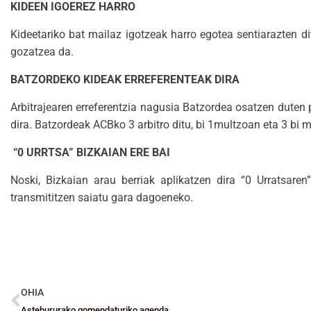
KIDEEN IGOEREZ HARRO
Kideetariko bat mailaz igotzeak harro egotea sentiarazten di
gozatzea da.
BATZORDEKO KIDEAK ERREFERENTEAK DIRA
Arbitrajearen erreferentzia nagusia Batzordea osatzen duten 
dira. Batzordeak ACBko 3 arbitro ditu, bi 1multzoan eta 3 bi
“0 URRTSA” BIZKAIAN ERE BAI
Noski, Bizkaian arau berriak aplikatzen dira “0 Urratsaren”
transmititzen saiatu gara dagoeneko.
OHIA
Astebururako gomendaturiko agenda