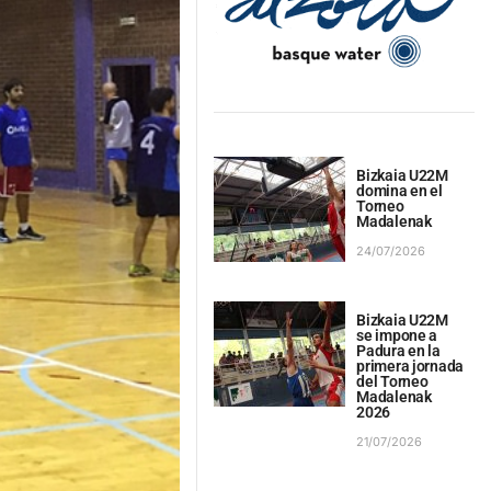
Bizkaia U22M
domina en el
Torneo
Madalenak
24/07/2026
Bizkaia U22M
se impone a
Padura en la
primera jornada
del Torneo
Madalenak
2026
21/07/2026