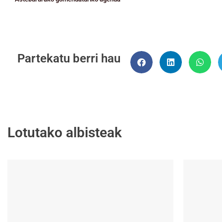
Partekatu berri hau
Lotutako albisteak