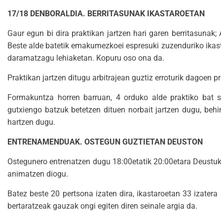
17/18 DENBORALDIA. BERRITASUNAK IKASTAROETAN
Gaur egun bi dira praktikan jartzen hari garen berritasunak;
Beste alde batetik emakumezkoei espresuki zuzenduriko ikast
daramatzagu lehiaketan. Kopuru oso ona da.
Praktikan jartzen ditugu arbitrajean guztiz erroturik dagoen pr
Formakuntza horren barruan, 4 orduko alde praktiko bat sa
gutxiengo batzuk betetzen dituen norbait jartzen dugu, beh
hartzen dugu.
ENTRENAMENDUAK. OSTEGUN GUZTIETAN DEUSTON
Ostegunero entrenatzen dugu 18:00etatik 20:00etara Deustuko 
animatzen diogu.
Batez beste 20 pertsona izaten dira, ikastaroetan 33 izater
bertaratzeak gauzak ongi egiten diren seinale argia da.