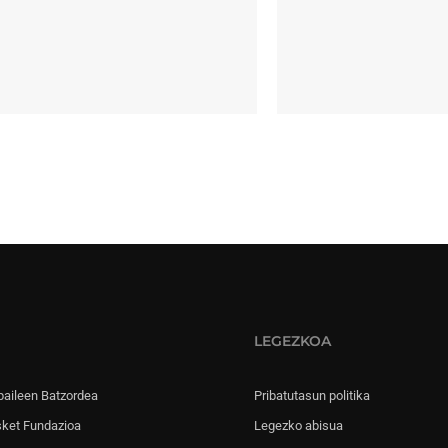
LEGEZKOA
paileen Batzordea
Pribatutasun politika
sket Fundazioa
Legezko abisua