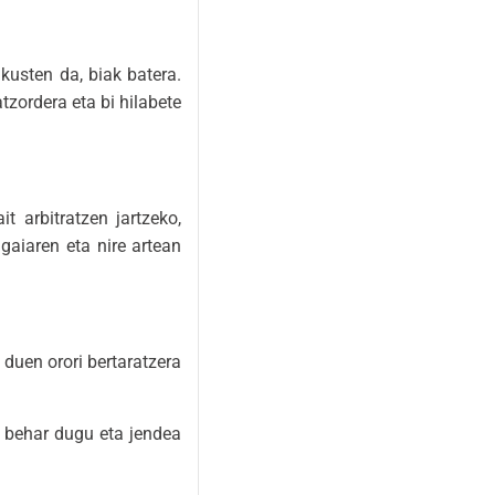
akusten da, biak batera.
zordera eta bi hilabete
 arbitratzen jartzeko,
gaiaren eta nire artean
duen orori bertaratzera
n behar dugu eta jendea