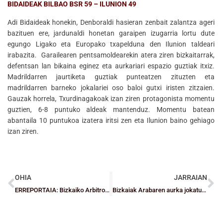
BIDAIDEAK BILBAO BSR 59 – ILUNION 49
Adi Bidaideak honekin, Denboraldi hasieran zenbait zalantza ageri
bazituen ere, jardunaldi honetan garaipen izugarria lortu dute
egungo Ligako eta Europako txapelduna den Ilunion taldeari
irabazita. Garailearen pentsamoldearekin atera ziren bizkaitarrak,
defentsan lan bikaina eginez eta aurkariari espazio guztiak itxiz.
Madrildarren jaurtiketa guztiak punteatzen zituzten eta
madrildarren barneko jokalariei oso baloi gutxi iristen zitzaien.
Gauzak horrela, Txurdinagakoak izan ziren protagonista momentu
guztien, 6-8 puntuko aldeak mantenduz. Momentu batean
abantaila 10 puntukoa izatera iritsi zen eta Ilunion baino gehiago
izan ziren.
OHIA
JARRAIAN
ERREPORTAIA: Bizkaiko Arbitroen Batzordea, Mikel Seguradoren eskutik
Bizkaiak Arabaren aurka jokatuko du Euskadi eta Nafarroako Junior Txapelketako finalerdietan