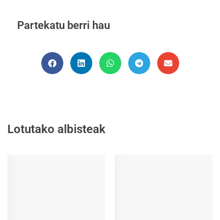
Partekatu berri hau
Lotutako albisteak