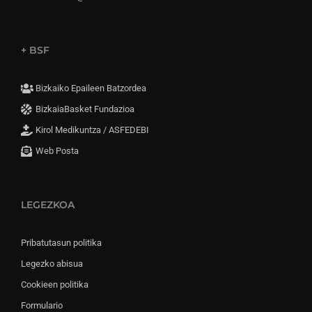
+ BSF
Bizkaiko Epaileen Batzordea
BizkaiaBasket Fundazioa
Kirol Medikuntza / ASFEDEBI
Web Posta
LEGEZKOA
Pribatutasun politika
Legezko abisua
Cookieen politika
Formulario