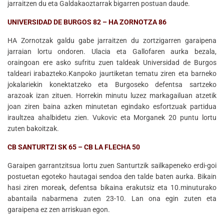
jarraitzen du eta Galdakaoztarrak bigarren postuan daude.
UNIVERSIDAD DE BURGOS 82 – HA ZORNOTZA 86
HA Zornotzak galdu gabe jarraitzen du zortzigarren garaipena
jarraian lortu ondoren. Ulacia eta Gallofaren aurka bezala,
oraingoan ere asko sufritu zuen taldeak Universidad de Burgos
taldeari irabazteko.Kanpoko jaurtiketan tematu ziren eta barneko
jokalariekin konektatzeko eta Burgoseko defentsa sartzeko
arazoak izan zituen. Horrekin minutu luzez markagailuan atzetik
joan ziren baina azken minutetan egindako esfortzuak partidua
iraultzea ahalbidetu zien. Vukovic eta Morganek 20 puntu lortu
zuten bakoitzak.
CB SANTURTZI SK 65 – CB LA FLECHA 50
Garaipen garrantzitsua lortu zuen Santurtzik sailkapeneko erdi-goi
postuetan egoteko hautagai sendoa den talde baten aurka. Bikain
hasi ziren moreak, defentsa bikaina erakutsiz eta 10.minuturako
abantaila nabarmena zuten 23-10. Lan ona egin zuten eta
garaipena ez zen arriskuan egon.