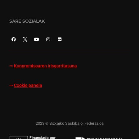
SARE SOZIALAK
⇒
Konpromisoaren irisgarritasuna
⇒
Cookie panela
2023 © Bizkaiko Saskibaloi Federazioa