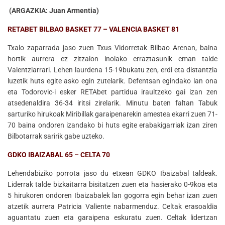
(ARGAZKIA: Juan Armentia)
RETABET BILBAO BASKET 77 – VALENCIA BASKET 81
Txalo zaparrada jaso zuen Txus Vidorretak Bilbao Arenan, baina
hortik aurrera ez zitzaion inolako erraztasunik eman talde
Valentziarrari. Lehen laurdena 15-19bukatu zen, erdi eta distantzia
luzetik huts egite asko egin zutelarik. Defentsan egindako lan ona
eta Todorovic-i esker RETAbet partidua iraultzeko gai izan zen
atsedenaldira 36-34 iritsi zirelarik. Minutu baten faltan Tabuk
sarturiko hirukoak Miribillak garaipenarekin amestea ekarri zuen 71-
70 baina ondoren izandako bi huts egite erabakigarriak izan ziren
Bilbotarrak saririk gabe uzteko.
GDKO IBAIZABAL 65 – CELTA 70
Lehendabiziko porrota jaso du etxean GDKO Ibaizabal taldeak.
Liderrak talde bizkaitarra bisitatzen zuen eta hasierako 0-9koa eta
5 hirukoren ondoren Ibaizabalek lan gogorra egin behar izan zuen
atzetik aurrera Patricia Valiente nabarmenduz. Celtak erasoaldia
aguantatu zuen eta garaipena eskuratu zuen. Celtak lidertzan