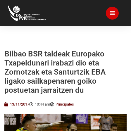
Bilbao BSR taldeak Europako
Txapeldunari irabazi dio eta
Zornotzak eta Santurtzik EBA
ligako sailkapenaren goiko
postuetan jarraitzen du
13/11/2017
10:44 am
Principales