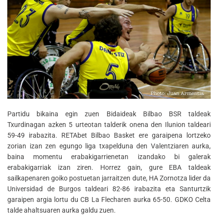
Partidu bikaina egin zuen Bidaideak Bilbao BSR taldeak
Txurdinagan azken 5 urteotan talderik onena den Ilunion taldeari
59-49 irabazita. RETAbet Bilbao Basket ere garaipena lortzeko
zorian izan zen egungo liga txapelduna den Valentziaren aurka,
baina momentu erabakigarrienetan izandako bi galerak
erabakigarriak izan ziren. Horrez gain, gure EBA taldeak
sailkapenaren goiko postuetan jarraitzen dute, HA Zornotza lider da
Universidad de Burgos taldeari 82-86 irabazita eta Santurtzik
garaipen argia lortu du CB La Flecharen aurka 65-50. GDKO Celta
talde ahaltsuaren aurka galdu zuen.