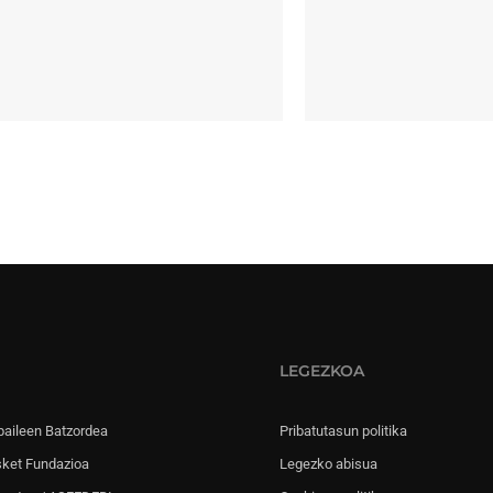
LEGEZKOA
paileen Batzordea
Pribatutasun politika
sket Fundazioa
Legezko abisua