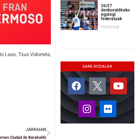
26/27
denboraldirako
egutegi
federatuak
17/07/2026
lo Laso, Txus Vidorreta,
SARE SOZIALAK
JARRAIAN
Torneo Ciudad de Barakaldo