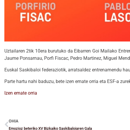
Uztailaren 2tik 10era burutuko da Eibarren Goi Mailako Entre
Jaume Ponsarnau, Porfi Fiscac, Pedro Martinez, Miguel Mend
Euskal Saskibaloi federaziotik, arratsaldez entrenamendu hauet
Parte hartu nahi baduzu, bete izen emate orria eta ESF-a zure
Izen emate orria
OHIA
Emozioz beteriko XV Bizkaiko Saskibaloiaren Gala