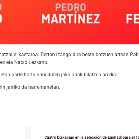
natzaile ikastaroa. Bertan izango dira beste batzuen artean Pab
ez eta Natxo Lezkano.
an parte hartu nahi duten jokalariak bilatzen ari dira.
kin jarriko da harremanetan.
Cuatro bizkainas en la selección de Euskadi para el 