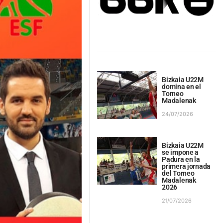
Bizkaia U22M
domina en el
Torneo
Madalenak
24/07/2026
Bizkaia U22M
se impone a
Padura en la
primera jornada
del Torneo
Madalenak
2026
21/07/2026