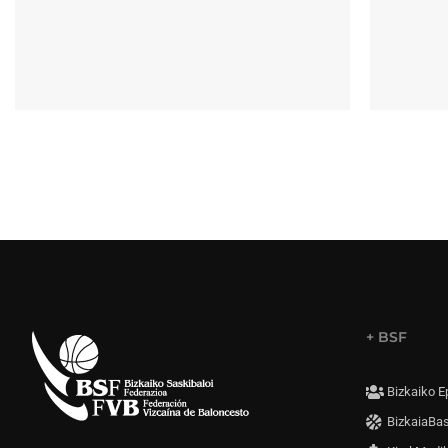
+ BSF
Bizkaiko E
BizkaiaBa