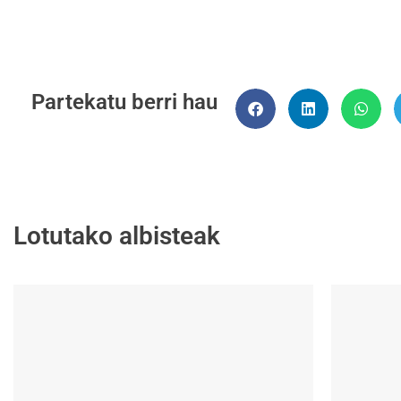
Partekatu berri hau
Lotutako albisteak