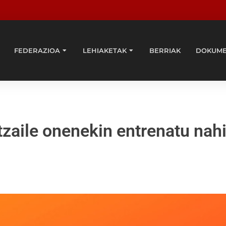
FEDERAZIOA
LEHIAKETAK
BERRIAK
DOKUM
tzaile onenekin entrenatu nah