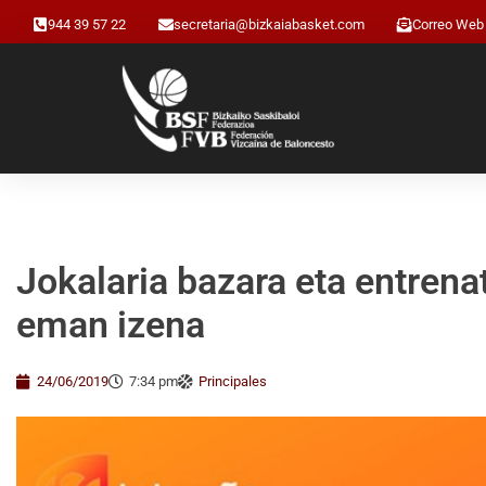
944 39 57 22
secretaria@bizkaiabasket.com
Correo Web
Jokalaria bazara eta entrena
eman izena
24/06/2019
7:34 pm
Principales