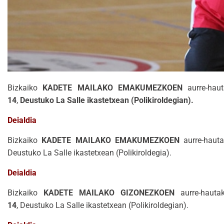
Bizkaiko
KADETE MAILAKO EMAKUMEZKOEN
aurre-haut
14
,
Deustuko La Salle ikastetxean (Polikiroldegian).
Deialdia
Bizkaiko
KADETE MAILAKO EMAKUMEZKOEN
aurre-hauta
Deustuko La Salle ikastetxean (Polikiroldegia).
Deialdia
Bizkaiko
KADETE MAILAKO GIZONEZKOEN
aurre-hautak
14
, Deustuko La Salle ikastetxean (Polikiroldegian).