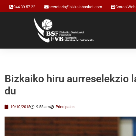
944 39 57 22
secretaria@bizkaiabasket.com
Correo Web
Bizkaiko hiru aurreselekzio 
du
10/10/2018
9:58 am
Principales