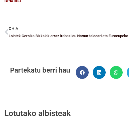
Deialdia
OHIA
Partekatu berri hau
Lotutako albisteak