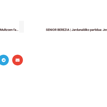
Lointek Gernika Bizkaiak erraz irabazi du Namur taldeari eta Eurocupeko Multzoen fasea hurbil dauka
SENIOR BEREZIA | Jardunaldiko partidua: Jes