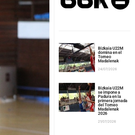
Bizkaia U22M
domina en el
Torneo
Madalenak
24/07/2026
Bizkaia U22M
se impone a
Padura en la
primera jornada
del Torneo
Madalenak
2026
21/07/2026