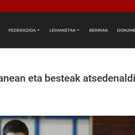
FEDERAZIOA
LEHIAKETAK
BERRIAK
DOKUM
lanean eta besteak atsedenald