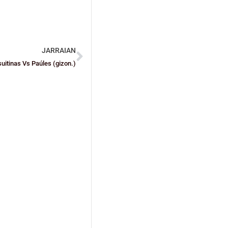
JARRAIAN
uitinas Vs Paúles (gizon.)