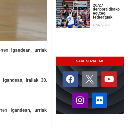
26/27
denboraldirako
egutegi
federatuak
17/07/2026
orren
Igandean, urriak
SARE SOZIALAK
en
Igandean, irailak 30
,
orren
Igandean, urriak