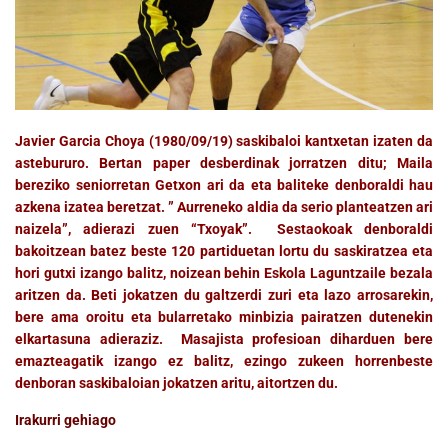
Javier Garcia Choya (1980/09/19) saskibaloi kantxetan izaten da
astebururo. Bertan paper desberdinak jorratzen ditu; Maila
bereziko seniorretan Getxon ari da eta baliteke denboraldi hau
azkena izatea beretzat. ” Aurreneko aldia da serio planteatzen ari
naizela”, adierazi zuen “Txoyak”. Sestaokoak denboraldi
bakoitzean batez beste 120 partiduetan lortu du saskiratzea eta
hori gutxi izango balitz, noizean behin Eskola Laguntzaile bezala
aritzen da. Beti jokatzen du galtzerdi zuri eta lazo arrosarekin,
bere ama oroitu eta bularretako minbizia pairatzen dutenekin
elkartasuna adieraziz. Masajista profesioan diharduen bere
emazteagatik izango ez balitz, ezingo zukeen horrenbeste
denboran saskibaloian jokatzen aritu, aitortzen du.
Irakurri gehiago