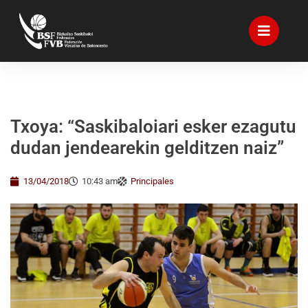
Txoya: “Saskibaloiari esker ezagutu
dudan jendearekin gelditzen naiz”
13/04/2018
10:43 am
Principales