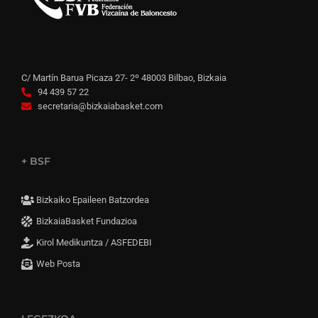
C/ Martín Barua Picaza 27- 2º 48003 Bilbao, Bizkaia
94 439 57 22
secretaria@bizkaiabasket.com
+ BSF
Bizkaiko Epaileen Batzordea
BizkaiaBasket Fundazioa
Kirol Medikuntza / ASFEDEBI
Web Posta