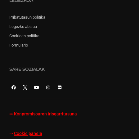
LEGEZKOA
Pribatutasun politika
Legezko abisua
Cookieen politika
Formulario
SARE SOZIALAK
⇒
Konpromisoaren irisgarritasuna
⇒
Cookie panela