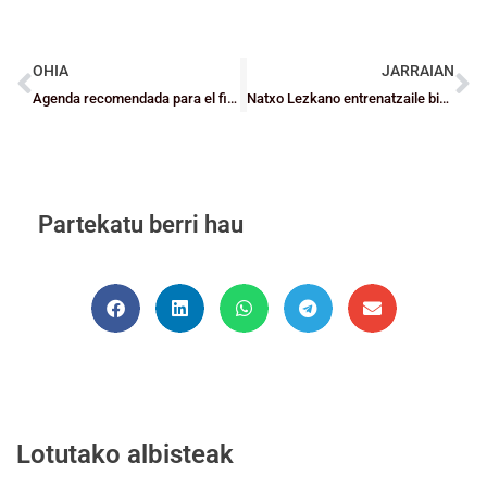
OHIA
JARRAIAN
Agenda recomendada para el fin de semana
Natxo Lezkano entrenatzaile bizkaitarrak ACBra igo du Breogán taldea
Partekatu berri hau
Lotutako albisteak