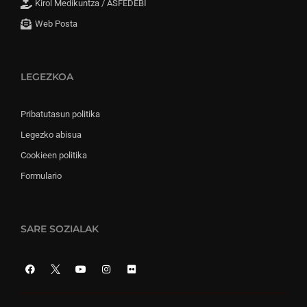
Kirol Medikuntza / ASFEDEBI
Web Posta
LEGEZKOA
Pribatutasun politika
Legezko abisua
Cookieen politika
Formulario
SARE SOZIALAK