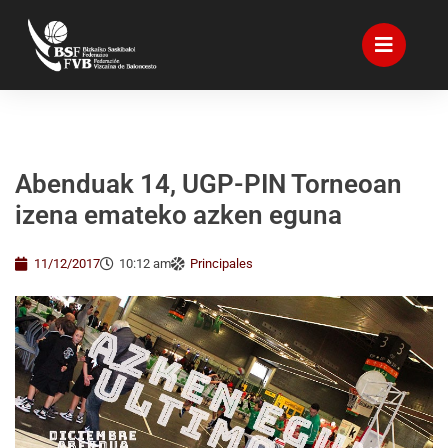
Abenduak 14, UGP-PIN Torneoan
izena emateko azken eguna
11/12/2017
10:12 am
Principales