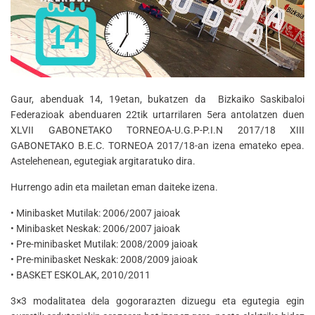
Gaur, abenduak 14, 19etan, bukatzen da Bizkaiko Saskibaloi
Federazioak abenduaren 22tik urtarrilaren 5era antolatzen duen
XLVII GABONETAKO TORNEOA-U.G.P-P.I.N 2017/18 XIII
GABONETAKO B.E.C. TORNEOA 2017/18-an izena emateko epea.
Astelehenean, egutegiak argitaratuko dira.
Hurrengo adin eta mailetan eman daiteke izena.
• Minibasket Mutilak: 2006/2007 jaioak
• Minibasket Neskak: 2006/2007 jaioak
• Pre-minibasket Mutilak: 2008/2009 jaioak
• Pre-minibasket Neskak: 2008/2009 jaioak
• BASKET ESKOLAK, 2010/2011
3×3 modalitatea dela gogorarazten dizuegu eta egutegia egin