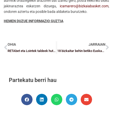
aurretik ordutegiekin arazoren bat izanez gero, posta elektriko bidez
jakinaraztea eskatzen dizuegu,
icamarero@bizkaiabasket.com
,
ondoren aztertu eta posible bada aldaketa burutzeko.
HEMEN DUZUE INFORMAZIO GUZTIA
OHIA
JARRAIAN
RETAbet eta Lointek taldeek huts egin dute eta gainontzeko bizkaitarrek aurrera jarraitzen dute garaipenak pilatuz
18 bizkaitar behin betiko Euskadiko Selekzioetan
Partekatu berri hau