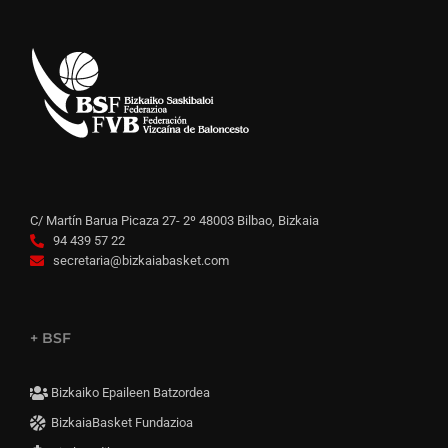
C/ Martín Barua Picaza 27- 2º 48003 Bilbao, Bizkaia
94 439 57 22
secretaria@bizkaiabasket.com
+ BSF
Bizkaiko Epaileen Batzordea
BizkaiaBasket Fundazioa